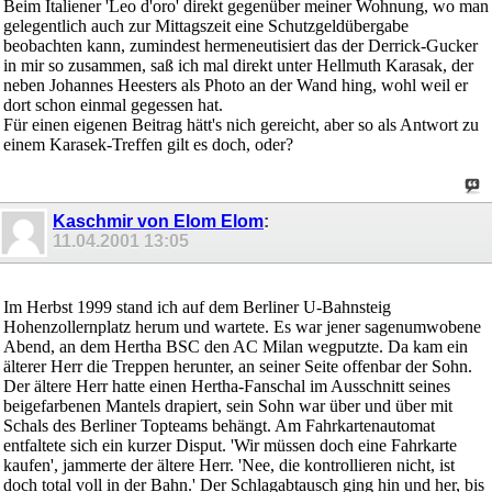
Beim Italiener 'Leo d'oro' direkt gegenüber meiner Wohnung, wo man
gelegentlich auch zur Mittagszeit eine Schutzgeldübergabe
beobachten kann, zumindest hermeneutisiert das der Derrick-Gucker
in mir so zusammen, saß ich mal direkt unter Hellmuth Karasak, der
neben Johannes Heesters als Photo an der Wand hing, wohl weil er
dort schon einmal gegessen hat.
Für einen eigenen Beitrag hätt's nich gereicht, aber so als Antwort zu
einem Karasek-Treffen gilt es doch, oder?
Kaschmir von Elom Elom
:
11.04.2001
13:05
Im Herbst 1999 stand ich auf dem Berliner U-Bahnsteig
Hohenzollernplatz herum und wartete. Es war jener sagenumwobene
Abend, an dem Hertha BSC den AC Milan wegputzte. Da kam ein
älterer Herr die Treppen herunter, an seiner Seite offenbar der Sohn.
Der ältere Herr hatte einen Hertha-Fanschal im Ausschnitt seines
beigefarbenen Mantels drapiert, sein Sohn war über und über mit
Schals des Berliner Topteams behängt. Am Fahrkartenautomat
entfaltete sich ein kurzer Disput. 'Wir müssen doch eine Fahrkarte
kaufen', jammerte der ältere Herr. 'Nee, die kontrollieren nicht, ist
doch total voll in der Bahn.' Der Schlagabtausch ging hin und her, bis