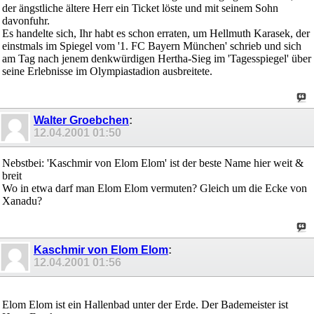
der ängstliche ältere Herr ein Ticket löste und mit seinem Sohn
davonfuhr.
Es handelte sich, Ihr habt es schon erraten, um Hellmuth Karasek, der
einstmals im Spiegel vom '1. FC Bayern München' schrieb und sich
am Tag nach jenem denkwürdigen Hertha-Sieg im 'Tagesspiegel' über
seine Erlebnisse im Olympiastadion ausbreitete.
Walter Groebchen
:
12.04.2001
01:50
Nebstbei: 'Kaschmir von Elom Elom' ist der beste Name hier weit &
breit
Wo in etwa darf man Elom Elom vermuten? Gleich um die Ecke von
Xanadu?
Kaschmir von Elom Elom
:
12.04.2001
01:56
Elom Elom ist ein Hallenbad unter der Erde. Der Bademeister ist