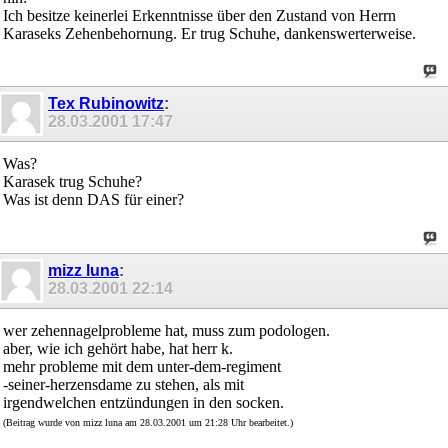
Ich besitze keinerlei Erkenntnisse über den Zustand von Herrn
Karaseks Zehenbehornung. Er trug Schuhe, dankenswerterweise.
Tex Rubinowitz
:
28.03.2001
17:47
Was?
Karasek trug Schuhe?
Was ist denn DAS für einer?
mizz luna
:
28.03.2001
22:14
wer zehennagelprobleme hat, muss zum podologen.
aber, wie ich gehört habe, hat herr k.
mehr probleme mit dem unter-dem-regiment
-seiner-herzensdame zu stehen, als mit
irgendwelchen entzündungen in den socken.
(Beitrag wurde von mizz luna am 28.03.2001 um 21:28 Uhr bearbeitet.)