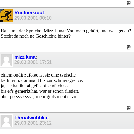
Ruebenkraut
:
29.03.2001
00:10
Raus mit der Sprache, Mizz Luna: Von wem gehört, und was genau?
Steckt da noch ne Geschichte hinter?
mizz luna
:
29.03.2001
17:51
einem ondit zufolge ist sie eine typische
berlinerin. dominant bis zur schmerzgrenze.
ja, sie hat ihn abgefischt. einfach so,
bis er's gemerkt hat, war er schon filetiert.
aber pssssssssssst, mehr gibts nicht dazu.
Throatwobbler
:
29.03.2001
23:12