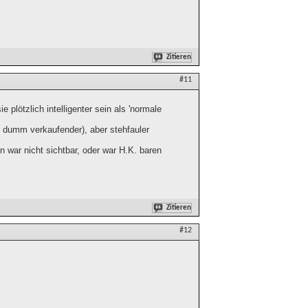
Zitieren
#11
 plötzlich intelligenter sein als 'normale
r dumm verkaufender), aber stehfauler
war nicht sichtbar, oder war H.K. baren
Zitieren
#12