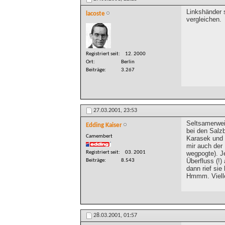
Linkshänder 
lacoste
vergleichen.
Registriert seit
12. 2000
Ort
Berlin
Beiträge
3.267
27.03.2001,
23:53
Seltsamerweis
Edding Kaiser
bei den Salzb
Camembert
Karasek und ü
mir auch der
Registriert seit
03. 2001
wegpogte). Je
Überfluss (!)
Beiträge
8.543
dann rief sie 
Hmmm. Viellei
28.03.2001,
01:57