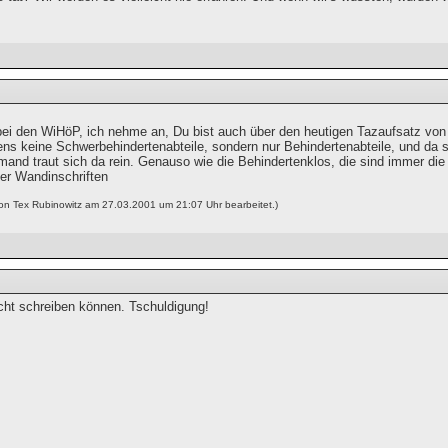
ei den WiHöP, ich nehme an, Du bist auch über den heutigen Tazaufsatz vo
ens keine Schwerbehindertenabteile, sondern nur Behindertenabteile, und da s
iemand traut sich da rein. Genauso wie die Behindertenklos, die sind immer d
r Wandinschriften
von Tex Rubinowitz am 27.03.2001 um 21:07 Uhr bearbeitet.)
icht schreiben können. Tschuldigung!