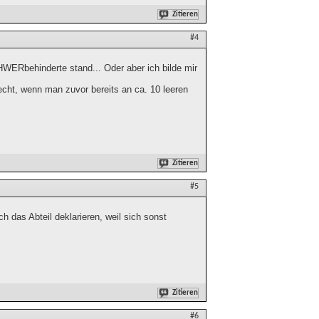
Zitieren
#4
WERbehinderte stand... Oder aber ich bilde mir
recht, wenn man zuvor bereits an ca. 10 leeren
Zitieren
#5
h das Abteil deklarieren, weil sich sonst
Zitieren
#6