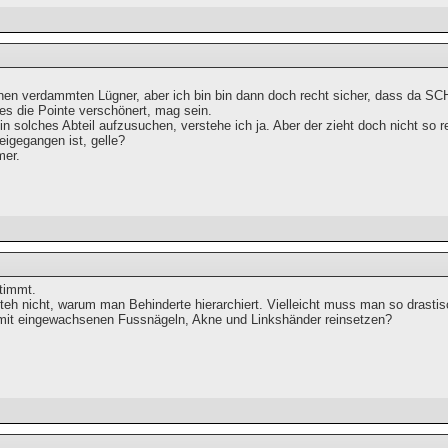
nen verdammten Lügner, aber ich bin bin dann doch recht sicher, dass da SCH
 es die Pointe verschönert, mag sein.
n solches Abteil aufzusuchen, verstehe ich ja. Aber der zieht doch nicht so 
eigegangen ist, gelle?
mer.
stimmt.
teh nicht, warum man Behinderte hierarchiert. Vielleicht muss man so drastisc
mit eingewachsenen Fussnägeln, Akne und Linkshänder reinsetzen?