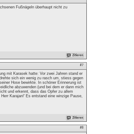
wachsenen Fußnägeln überhaupt nicht zu
Zitieren
#7
nung mit Karasek hatte: Vor zwei Jahren stand er
 drehte sich ein wenig zu rasch um, stiess gegen
seiner Hose bewirkte. In schöner Erinnerung ist
meidliche abzuwenden (und bei dem er dann mich
esicht und erkennt, dass das Opfer zu allem
n, Herr Karajan!' Es entstand eine winzige Pause,
Zitieren
#8