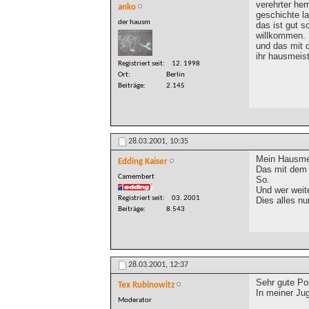
verehrter her
anko
geschichte l
der hausm
das ist gut s
willkommen.
und das mit 
ihr hausmeis
Registriert seit
12. 1998
Ort
Berlin
Beiträge
2.145
28.03.2001,
10:35
Mein Hausmei
Edding Kaiser
Das mit dem 
Camembert
So.
Und wer weite
Registriert seit
03. 2001
Dies alles nu
Beiträge
8.543
28.03.2001,
12:37
Sehr gute Po
Tex Rubinowitz
In meiner Ju
Moderator