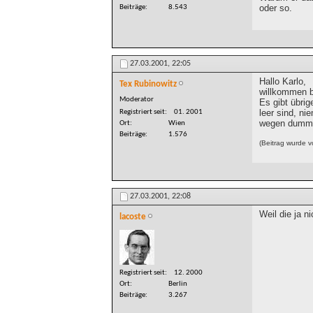
oder so.
Beiträge
8.543
27.03.2001,
22:05
Hallo Karlo,
Tex Rubinowitz
willkommen b
Moderator
Es gibt übrig
leer sind, n
Registriert seit
01. 2001
wegen dumme
Ort
Wien
Beiträge
1.576
(Beitrag wurde 
27.03.2001,
22:08
Weil die ja n
lacoste
Registriert seit
12. 2000
Ort
Berlin
Beiträge
3.267