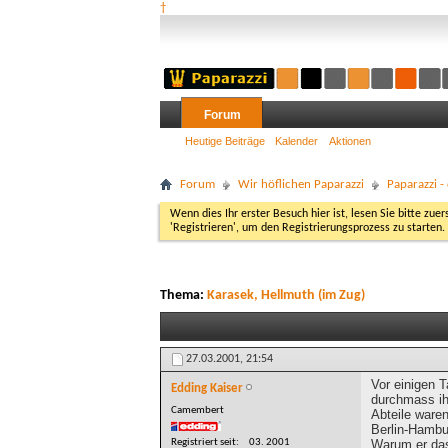
†
Forum
Heutige Beiträge
Kalender
Aktionen
Forum
Wir höflichen Paparazzi
Paparazzi 
Wenn dies Ihr erster Besuch hier ist, lesen Sie bitte zuer
'Registrieren', um den Registrierungsprozess zu starten.
Thema:
Karasek, Hellmuth (im Zug)
27.03.2001,
21:54
Vor einigen 
Edding Kaiser
durchmass ihn
Camembert
Abteile waren
Berlin-Hambur
Registriert seit
03. 2001
Warum er das