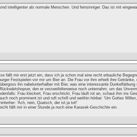
sind intelligenter als normale Menschen. Und feinsinniger. Das ist mit einge
e fällt mir erst jetzt ein, dass ich ja schon mal eine recht erbauliche Begeg
urger Festspielen vor mir um Bier an. Die Frau vor ihm erhielt ihre Getränke,
bergoss ihn nabelunterhalber mit Bier, was eine interessante Dunkelfärbung 
 Rückwärtshopser, den er verzweifelterweise noch unternahm, um das Unver
denfalls: Frau kleckert, Frau erschrickt, Frau läuft rot an, schaut ihm ins G
 auch noch prominent ist und ruft schrill und weithin hörbar: 'Um Gottes Wille
hinterher: 'Ach, nein, Quatsch, der ist ja tot!'
cht fällt mir in einer Stunde ja noch eine Karasek-Geschichte ein.