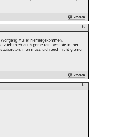
Zitieren
#2
n Wolfgang Müller hierhergekommen.
etz ich mich auch gerne rein, weil sie immer
ie saubersten, man muss sich auch nicht grämen
Zitieren
#3