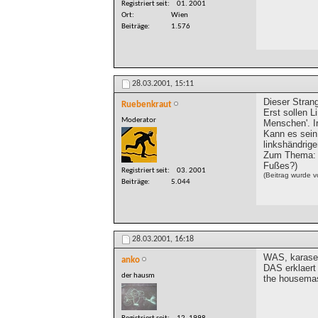
Registriert seit
01. 2001
Ort
Wien
Beiträge
1.576
28.03.2001,
15:11
Dieser Strang
Ruebenkraut
Erst sollen L
Moderator
Menschen'. I
Kann es sein,
linkshändrig
Zum Thema: I
Fußes?)
Registriert seit
03. 2001
(Beitrag wurde 
Beiträge
5.044
28.03.2001,
16:18
WAS, karase
anko
DAS erklaert 
der hausm
the housema