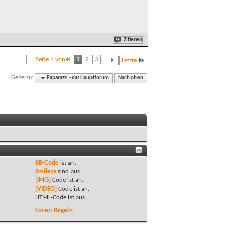
Zitieren
Seite 1 von 8
1
2
3
...
Letzte
Gehe zu:
Paparazzi - das Hauptforum
Nach oben
BB-Code
ist
an
.
Smileys
sind
aus
.
[IMG]
Code ist
an
.
[VIDEO]
Code ist
an
.
HTML-Code ist
aus
.
Foren-Regeln