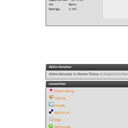
Registriert seit
12. 1998
Ort
Berlin
Beiträge
2.145
Aktive Benutzer
Aktive Benutzer in diesem Thema: 1
(Registrierte Ben
Lesezeichen
Mister Wong
YiGG.de
Google
del.icio.us
Digg
Technorati