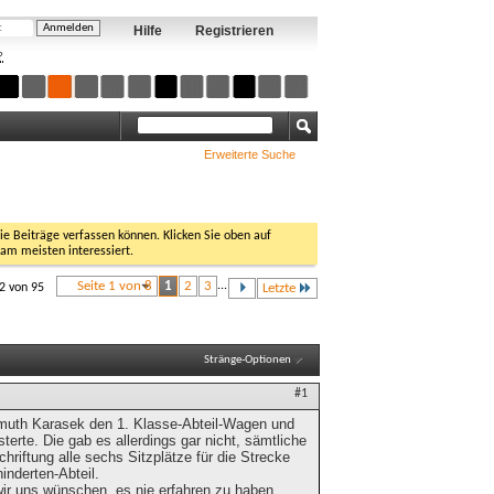
Hilfe
Registrieren
?
Erweiterte Suche
Sie Beiträge verfassen können. Klicken Sie oben auf
 am meisten interessiert.
Seite 1 von 8
1
2
3
...
12 von 95
Letzte
Stränge-Optionen
#1
llmuth Karasek den 1. Klasse-Abteil-Wagen und
erte. Die gab es allerdings gar nicht, sämtliche
chriftung alle sechs Sitzplätze für die Strecke
inderten-Abteil.
wir uns wünschen, es nie erfahren zu haben,