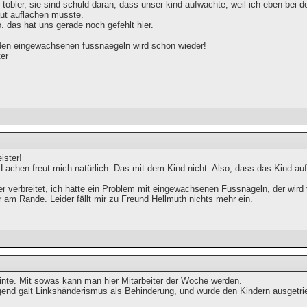
r tobler, sie sind schuld daran, dass unser kind aufwachte, weil ich eben bei 
aut auflachen musste.
o. das hat uns gerade noch gefehlt hier.
den eingewachsenen fussnaegeln wird schon wieder!
ter
ster!
Lachen freut mich natürlich. Das mit dem Kind nicht. Also, dass das Kind au
r verbreitet, ich hätte ein Problem mit eingewachsenen Fussnägeln, der wird 
r am Rande. Leider fällt mir zu Freund Hellmuth nichts mehr ein.
inte. Mit sowas kann man hier Mitarbeiter der Woche werden.
gend galt Linkshänderismus als Behinderung, und wurde den Kindern ausgetri