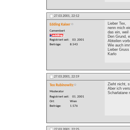
27.03.2001,
22:12
Lieber Tex,
Edding Kaiser
nenn mich ei
Camembert
das ein, weil
Den Grund, ei
Registriert seit
03. 2001
Abteilen vorb
Wie auch im
Beiträge
8.543
Lieber Gruss
Karlo
27.03.2001,
22:19
Zieht nicht, 
Tex Rubinowitz
Aber ich vers
Moderator
Scharlatane 
Registriert seit
01. 2001
Ort
Wien
Beiträge
1.576
27.03.2001,
22:25