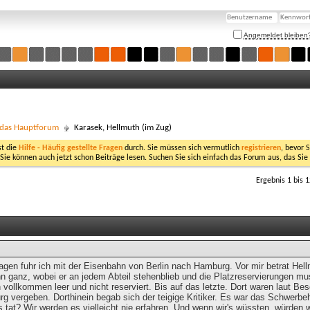
Angemeldet bleiben
- das Hauptforum
Karasek, Hellmuth (im Zug)
st die
Hilfe - Häufig gestellte Fragen
durch. Sie müssen sich vermutlich
registrieren
, bevor 
 Sie können auch jetzt schon Beiträge lesen. Suchen Sie sich einfach das Forum aus, das Sie
Ergebnis 1 bis 
Tagen fuhr ich mit der Eisenbahn von Berlin nach Hamburg. Vor mir betrat He
 ganz, wobei er an jedem Abteil stehenblieb und die Platzreservierungen must
 vollkommen leer und nicht reserviert. Bis auf das letzte. Dort waren laut Bes
g vergeben. Dorthinein begab sich der teigige Kritiker. Es war das Schwerbeh
 tat? Wir werden es vielleicht nie erfahren. Und wenn wir's wüssten, würden 