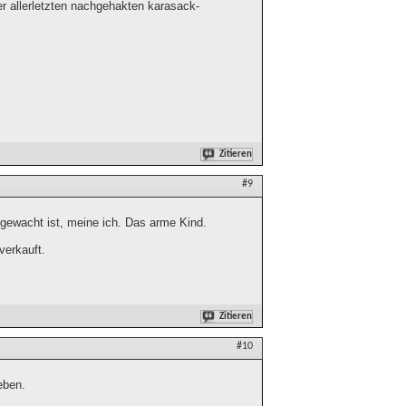
der allerletzten nachgehakten karasack-
Zitieren
#9
fgewacht ist, meine ich. Das arme Kind.
verkauft.
Zitieren
#10
eben.