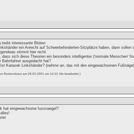
 treibt interessante Blüten:
inkshänder ein Anrecht auf Schwerbehinderten-Sitzplätze haben, dann sollen sie
rgendwas stimmt hier nicht.
 dass sich diese Theorien ein besonders intelligenter ('normale Menschen' fü
er Bahnfahrer ausgedacht hat?
st Karasek Linkshänder? (nehme an, das mit den eingewachsenen Fußnägeln 
von Ruebenkraut am 28.03.2001 um 14:12 Uhr bearbeitet.)
k hat eingewachsene fussnaegel?
alles!
ster