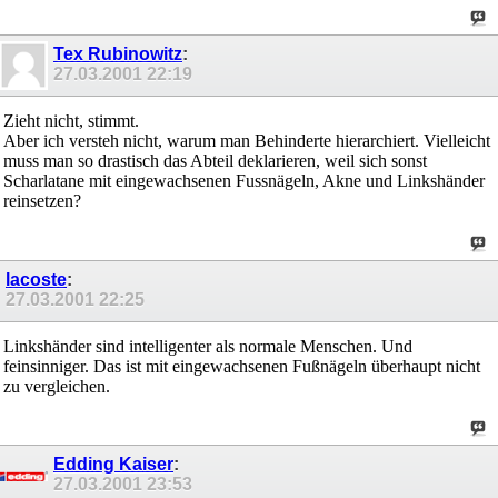
Tex Rubinowitz
:
27.03.2001
22:19
Zieht nicht, stimmt.
Aber ich versteh nicht, warum man Behinderte hierarchiert. Vielleicht
muss man so drastisch das Abteil deklarieren, weil sich sonst
Scharlatane mit eingewachsenen Fussnägeln, Akne und Linkshänder
reinsetzen?
lacoste
:
27.03.2001
22:25
Linkshänder sind intelligenter als normale Menschen. Und
feinsinniger. Das ist mit eingewachsenen Fußnägeln überhaupt nicht
zu vergleichen.
Edding Kaiser
:
27.03.2001
23:53