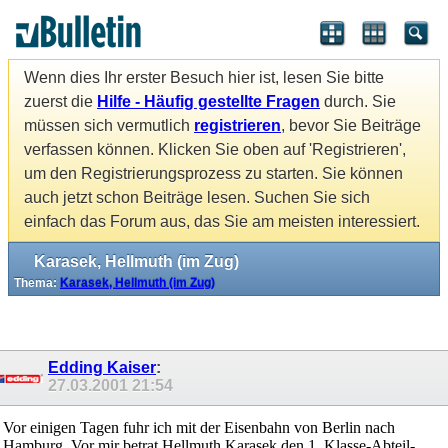
Wenn dies Ihr erster Besuch hier ist, lesen Sie bitte
zuerst die
Hilfe - Häufig gestellte Fragen
durch. Sie
müssen sich vermutlich
registrieren
, bevor Sie Beiträge
verfassen können. Klicken Sie oben auf 'Registrieren',
um den Registrierungsprozess zu starten. Sie können
auch jetzt schon Beiträge lesen. Suchen Sie sich
einfach das Forum aus, das Sie am meisten interessiert.
Karasek, Hellmuth (im Zug)
Thema:
Karasek, Hellmuth (im Zug)
Edding Kaiser
:
27.03.2001
21:54
Vor einigen Tagen fuhr ich mit der Eisenbahn von Berlin nach
Hamburg. Vor mir betrat Hellmuth Karasek den 1. Klasse-Abteil-