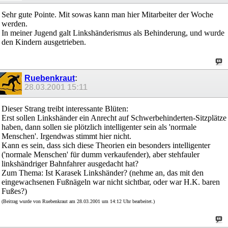
Sehr gute Pointe. Mit sowas kann man hier Mitarbeiter der Woche
werden.
In meiner Jugend galt Linkshänderismus als Behinderung, und wurde
den Kindern ausgetrieben.
Ruebenkraut
:
28.03.2001
15:11
Dieser Strang treibt interessante Blüten:
Erst sollen Linkshänder ein Anrecht auf Schwerbehinderten-Sitzplätze
haben, dann sollen sie plötzlich intelligenter sein als 'normale
Menschen'. Irgendwas stimmt hier nicht.
Kann es sein, dass sich diese Theorien ein besonders intelligenter
('normale Menschen' für dumm verkaufender), aber stehfauler
linkshändriger Bahnfahrer ausgedacht hat?
Zum Thema: Ist Karasek Linkshänder? (nehme an, das mit den
eingewachsenen Fußnägeln war nicht sichtbar, oder war H.K. baren
Fußes?)
(Beitrag wurde von Ruebenkraut am 28.03.2001 um 14:12 Uhr bearbeitet.)