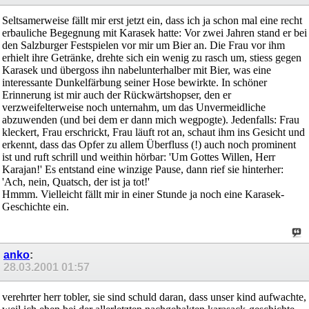
Seltsamerweise fällt mir erst jetzt ein, dass ich ja schon mal eine recht
erbauliche Begegnung mit Karasek hatte: Vor zwei Jahren stand er bei
den Salzburger Festspielen vor mir um Bier an. Die Frau vor ihm
erhielt ihre Getränke, drehte sich ein wenig zu rasch um, stiess gegen
Karasek und übergoss ihn nabelunterhalber mit Bier, was eine
interessante Dunkelfärbung seiner Hose bewirkte. In schöner
Erinnerung ist mir auch der Rückwärtshopser, den er
verzweifelterweise noch unternahm, um das Unvermeidliche
abzuwenden (und bei dem er dann mich wegpogte). Jedenfalls: Frau
kleckert, Frau erschrickt, Frau läuft rot an, schaut ihm ins Gesicht und
erkennt, dass das Opfer zu allem Überfluss (!) auch noch prominent
ist und ruft schrill und weithin hörbar: 'Um Gottes Willen, Herr
Karajan!' Es entstand eine winzige Pause, dann rief sie hinterher:
'Ach, nein, Quatsch, der ist ja tot!'
Hmmm. Vielleicht fällt mir in einer Stunde ja noch eine Karasek-
Geschichte ein.
anko
:
28.03.2001
01:57
verehrter herr tobler, sie sind schuld daran, dass unser kind aufwachte,