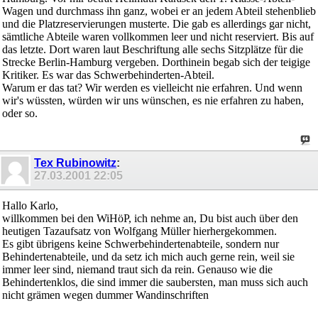
Wagen und durchmass ihn ganz, wobei er an jedem Abteil stehenblieb
und die Platzreservierungen musterte. Die gab es allerdings gar nicht,
sämtliche Abteile waren vollkommen leer und nicht reserviert. Bis auf
das letzte. Dort waren laut Beschriftung alle sechs Sitzplätze für die
Strecke Berlin-Hamburg vergeben. Dorthinein begab sich der teigige
Kritiker. Es war das Schwerbehinderten-Abteil.
Warum er das tat? Wir werden es vielleicht nie erfahren. Und wenn
wir's wüssten, würden wir uns wünschen, es nie erfahren zu haben,
oder so.
Tex Rubinowitz
:
27.03.2001
22:05
Hallo Karlo,
willkommen bei den WiHöP, ich nehme an, Du bist auch über den
heutigen Tazaufsatz von Wolfgang Müller hierhergekommen.
Es gibt übrigens keine Schwerbehindertenabteile, sondern nur
Behindertenabteile, und da setz ich mich auch gerne rein, weil sie
immer leer sind, niemand traut sich da rein. Genauso wie die
Behindertenklos, die sind immer die saubersten, man muss sich auch
nicht grämen wegen dummer Wandinschriften