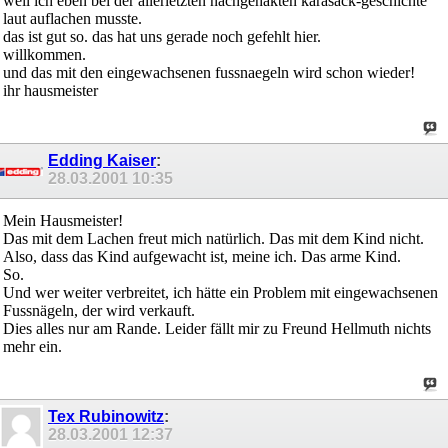
weil ich eben bei der allerletzten nachgehakten karasack-geschichte
laut auflachen musste.
das ist gut so. das hat uns gerade noch gefehlt hier.
willkommen.
und das mit den eingewachsenen fussnaegeln wird schon wieder!
ihr hausmeister
Edding Kaiser
:
28.03.2001
10:35
Mein Hausmeister!
Das mit dem Lachen freut mich natürlich. Das mit dem Kind nicht.
Also, dass das Kind aufgewacht ist, meine ich. Das arme Kind.
So.
Und wer weiter verbreitet, ich hätte ein Problem mit eingewachsenen
Fussnägeln, der wird verkauft.
Dies alles nur am Rande. Leider fällt mir zu Freund Hellmuth nichts
mehr ein.
Tex Rubinowitz
:
28.03.2001
12:37