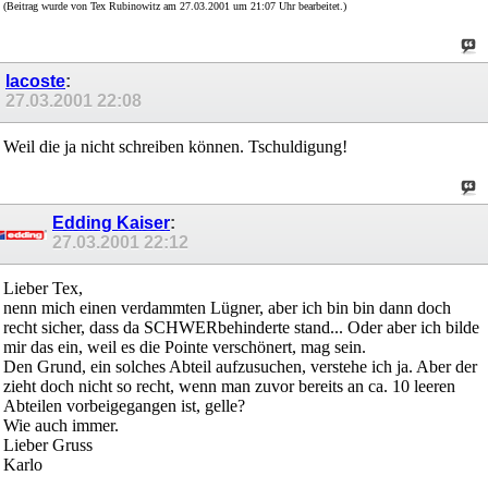
(Beitrag wurde von Tex Rubinowitz am 27.03.2001 um 21:07 Uhr bearbeitet.)
lacoste
:
27.03.2001
22:08
Weil die ja nicht schreiben können. Tschuldigung!
Edding Kaiser
:
27.03.2001
22:12
Lieber Tex,
nenn mich einen verdammten Lügner, aber ich bin bin dann doch
recht sicher, dass da SCHWERbehinderte stand... Oder aber ich bilde
mir das ein, weil es die Pointe verschönert, mag sein.
Den Grund, ein solches Abteil aufzusuchen, verstehe ich ja. Aber der
zieht doch nicht so recht, wenn man zuvor bereits an ca. 10 leeren
Abteilen vorbeigegangen ist, gelle?
Wie auch immer.
Lieber Gruss
Karlo