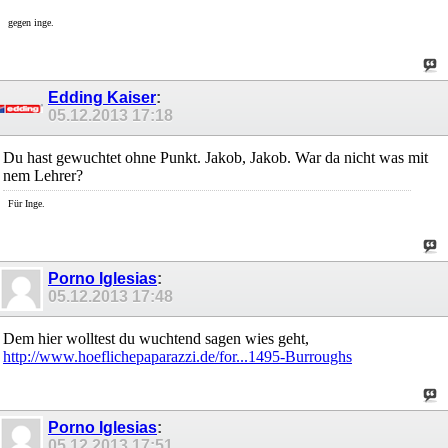
gegen inge.
Edding Kaiser
:
05.12.2013
17:18
Du hast gewuchtet ohne Punkt. Jakob, Jakob. War da nicht was mit
nem Lehrer?
Für Inge.
Porno Iglesias
:
05.12.2013
17:48
Dem hier wolltest du wuchtend sagen wies geht,
http://www.hoeflichepaparazzi.de/for...1495-Burroughs
Porno Iglesias
:
05.12.2013
17:51