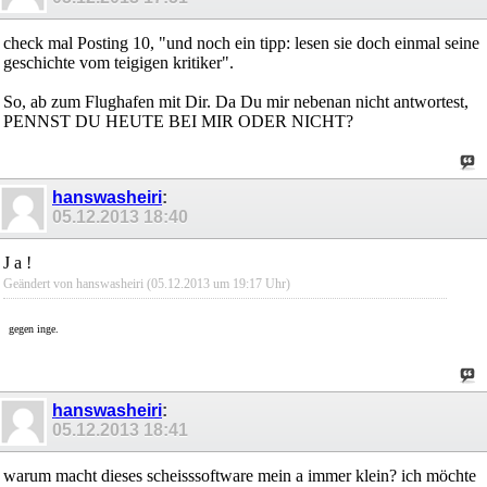
check mal Posting 10, "und noch ein tipp: lesen sie doch einmal seine
geschichte vom teigigen kritiker".
So, ab zum Flughafen mit Dir. Da Du mir nebenan nicht antwortest,
PENNST DU HEUTE BEI MIR ODER NICHT?
hanswasheiri
:
05.12.2013
18:40
J a !
Geändert von hanswasheiri (05.12.2013 um
19:17
Uhr)
gegen inge.
hanswasheiri
:
05.12.2013
18:41
warum macht dieses scheisssoftware mein a immer klein? ich möchte