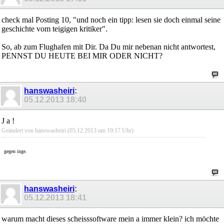
check mal Posting 10, "und noch ein tipp: lesen sie doch einmal seine
geschichte vom teigigen kritiker".
So, ab zum Flughafen mit Dir. Da Du mir nebenan nicht antwortest,
PENNST DU HEUTE BEI MIR ODER NICHT?
hanswasheiri
:
05.12.2013
18:40
J a !
Geändert von hanswasheiri (05.12.2013 um
19:17
Uhr)
gegen inge.
hanswasheiri
:
05.12.2013
18:41
warum macht dieses scheisssoftware mein a immer klein? ich möchte