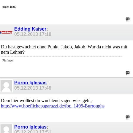
gegen inge.
Edding Kaiser
:
05.12.2013
17:18
Du hast gewuchtet ohne Punkt. Jakob, Jakob. War da nicht was mit
nem Lehrer?
Für Inge.
Porno Iglesias
:
05.12.2013
17:48
Dem hier wolltest du wuchtend sagen wies geht,
http://www.hoeflichepaparazzi.de/for...1495-Burroughs
Porno Iglesias
:
05.12.2013
17:51