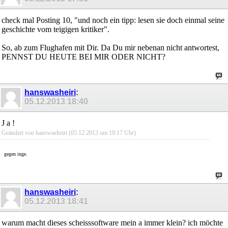
check mal Posting 10, "und noch ein tipp: lesen sie doch einmal seine
geschichte vom teigigen kritiker".
So, ab zum Flughafen mit Dir. Da Du mir nebenan nicht antwortest,
PENNST DU HEUTE BEI MIR ODER NICHT?
hanswasheiri
:
05.12.2013
18:40
J a !
Geändert von hanswasheiri (05.12.2013 um
19:17
Uhr)
gegen inge.
hanswasheiri
:
05.12.2013
18:41
warum macht dieses scheisssoftware mein a immer klein? ich möchte