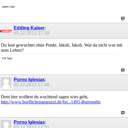
gegen inge.
Edding Kaiser
:
05.12.2013
17:18
Du hast gewuchtet ohne Punkt. Jakob, Jakob. War da nicht was mit
nem Lehrer?
Für Inge.
Porno Iglesias
:
05.12.2013
17:48
Dem hier wolltest du wuchtend sagen wies geht,
http://www.hoeflichepaparazzi.de/for...1495-Burroughs
Porno Iglesias
:
05.12.2013
17:51