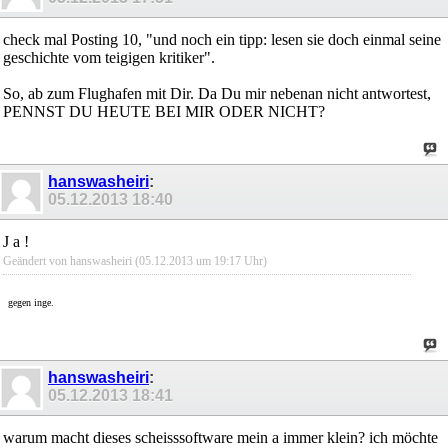
check mal Posting 10, "und noch ein tipp: lesen sie doch einmal seine
geschichte vom teigigen kritiker".
So, ab zum Flughafen mit Dir. Da Du mir nebenan nicht antwortest,
PENNST DU HEUTE BEI MIR ODER NICHT?
hanswasheiri
:
05.12.2013
18:40
J a !
Geändert von hanswasheiri (05.12.2013 um
19:17
Uhr)
gegen inge.
hanswasheiri
:
05.12.2013
18:41
warum macht dieses scheisssoftware mein a immer klein? ich möchte