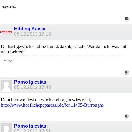
gegen inge.
Edding Kaiser
:
05.12.2013
17:18
Du hast gewuchtet ohne Punkt. Jakob, Jakob. War da nicht was mit
nem Lehrer?
Für Inge.
Porno Iglesias
:
05.12.2013
17:48
Dem hier wolltest du wuchtend sagen wies geht,
http://www.hoeflichepaparazzi.de/for...1495-Burroughs
Porno Iglesias
:
05.12.2013
17:51