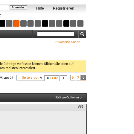
Hilfe
Registrieren
?
Erweiterte Suche
Sie Beiträge verfassen können. Klicken Sie oben auf
 am meisten interessiert.
Seite 8 von 8
...
6
7
8
95 von 95
Erste
Stränge-Optionen
#85