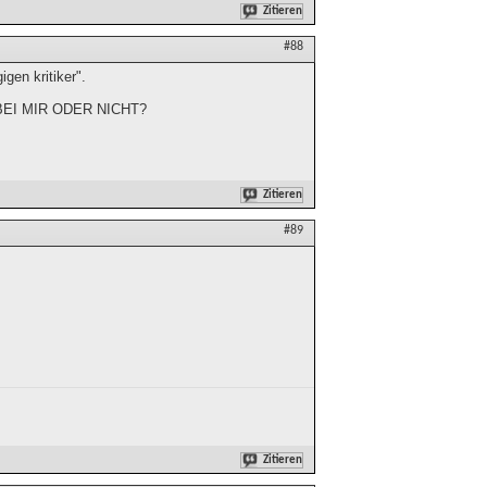
Zitieren
#88
gen kritiker".
E BEI MIR ODER NICHT?
Zitieren
#89
Zitieren