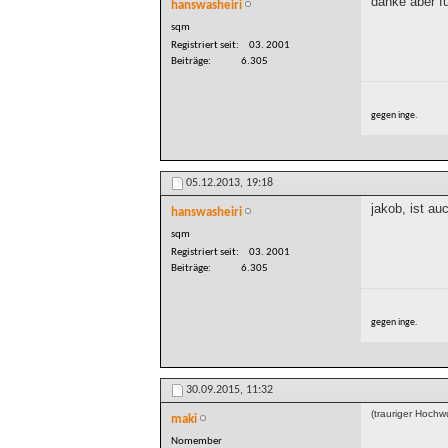
danke aber fü
hanswasheiri
sqm
Registriert seit
03. 2001
Beiträge
6.305
gegen inge.
05.12.2013,
19:18
jakob, ist au
hanswasheiri
sqm
Registriert seit
03. 2001
Beiträge
6.305
gegen inge.
30.09.2015,
11:32
(trauriger Hochwu
maki
Nomember