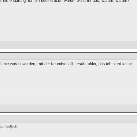
r die erklärung, ich bin beeindruckt, warum wisst ihr das, warum, warum?
ch nie was geworden, mit der freundschaft. ersatztobler, das ich nicht lache.
chtfettfleck)