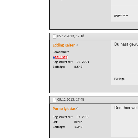
gegen inge.
05.12.2013,
17:18
Du hast gewu
Edding Kaiser
Camembert
Registriert seit
03. 2001
Beiträge
8.543
Für Inge.
05.12.2013,
17:48
Dem hier wol
Porno Iglesias
Registriert seit
04. 2002
Ort
Berlin
Beiträge
1.343