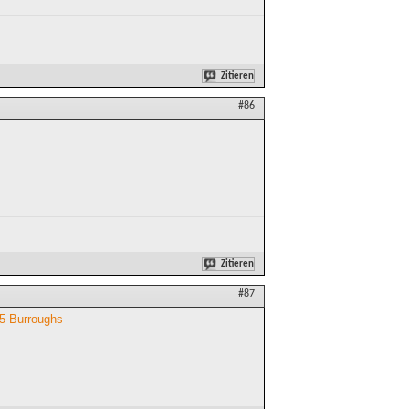
Zitieren
#86
Zitieren
#87
95-Burroughs