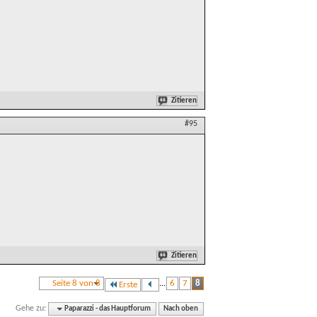
Zitieren
#95
Zitieren
Seite 8 von 8
...
6
7
8
Erste
Gehe zu:
Paparazzi - das Hauptforum
Nach oben