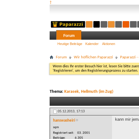
†
Forum
Heutige Beiträge
Kalender
Aktionen
Forum
Wir höflichen Paparazzi
Paparazzi 
Wenn dies Ihr erster Besuch hier ist, lesen Sie bitte zuer
'Registrieren', um den Registrierungsprozess zu starten.
Thema:
Karasek, Hellmuth (im Zug)
05.12.2013,
17:13
kann mir jem
hanswasheiri
sqm
Registriert seit
03. 2001
Beiträge
6.305