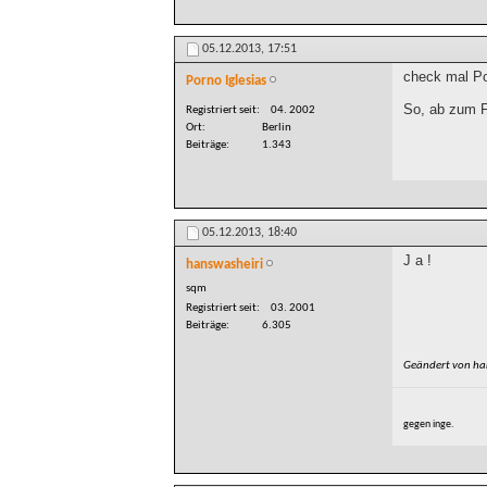
05.12.2013,
17:51
check mal Pos
Porno Iglesias
So, ab zum 
Registriert seit
04. 2002
Ort
Berlin
Beiträge
1.343
05.12.2013,
18:40
J a !
hanswasheiri
sqm
Registriert seit
03. 2001
Beiträge
6.305
Geändert von ha
gegen inge.