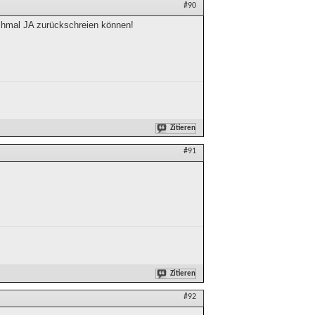
#90
chmal JA zurückschreien können!
Zitieren
#91
Zitieren
#92