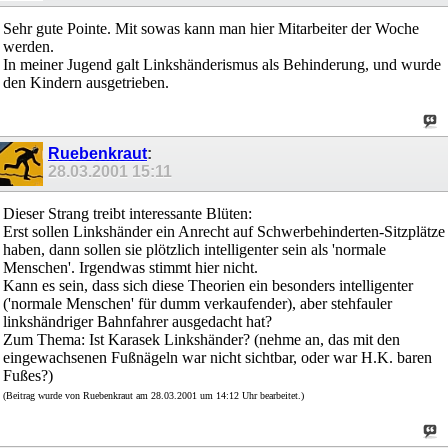
Sehr gute Pointe. Mit sowas kann man hier Mitarbeiter der Woche
werden.
In meiner Jugend galt Linkshänderismus als Behinderung, und wurde
den Kindern ausgetrieben.
Ruebenkraut
:
28.03.2001
15:11
Dieser Strang treibt interessante Blüten:
Erst sollen Linkshänder ein Anrecht auf Schwerbehinderten-Sitzplätze
haben, dann sollen sie plötzlich intelligenter sein als 'normale
Menschen'. Irgendwas stimmt hier nicht.
Kann es sein, dass sich diese Theorien ein besonders intelligenter
('normale Menschen' für dumm verkaufender), aber stehfauler
linkshändriger Bahnfahrer ausgedacht hat?
Zum Thema: Ist Karasek Linkshänder? (nehme an, das mit den
eingewachsenen Fußnägeln war nicht sichtbar, oder war H.K. baren
Fußes?)
(Beitrag wurde von Ruebenkraut am 28.03.2001 um 14:12 Uhr bearbeitet.)