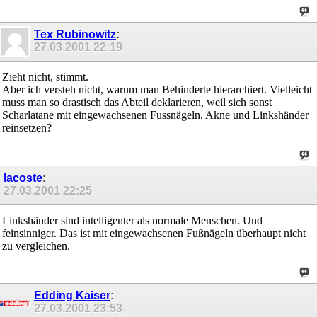
Tex Rubinowitz
:
27.03.2001
22:19
Zieht nicht, stimmt.
Aber ich versteh nicht, warum man Behinderte hierarchiert. Vielleicht
muss man so drastisch das Abteil deklarieren, weil sich sonst
Scharlatane mit eingewachsenen Fussnägeln, Akne und Linkshänder
reinsetzen?
lacoste
:
27.03.2001
22:25
Linkshänder sind intelligenter als normale Menschen. Und
feinsinniger. Das ist mit eingewachsenen Fußnägeln überhaupt nicht
zu vergleichen.
Edding Kaiser
:
27.03.2001
23:53