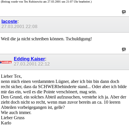
(Beitrag wurde von Tex Rubinowitz am 27.03.2001 um 21:07 Uhr bearbeitet.)
lacoste
:
27.03.2001
22:08
Weil die ja nicht schreiben können. Tschuldigung!
Edding Kaiser
:
27.03.2001
22:12
Lieber Tex,
nenn mich einen verdammten Lügner, aber ich bin bin dann doch
recht sicher, dass da SCHWERbehinderte stand... Oder aber ich bilde
mir das ein, weil es die Pointe verschönert, mag sein.
Den Grund, ein solches Abteil aufzusuchen, verstehe ich ja. Aber der
zieht doch nicht so recht, wenn man zuvor bereits an ca. 10 leeren
Abteilen vorbeigegangen ist, gelle?
Wie auch immer.
Lieber Gruss
Karlo