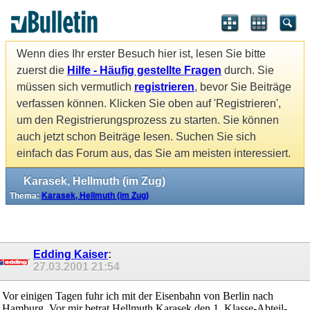
Wenn dies Ihr erster Besuch hier ist, lesen Sie bitte
zuerst die
Hilfe - Häufig gestellte Fragen
durch. Sie
müssen sich vermutlich
registrieren
, bevor Sie Beiträge
verfassen können. Klicken Sie oben auf 'Registrieren',
um den Registrierungsprozess zu starten. Sie können
auch jetzt schon Beiträge lesen. Suchen Sie sich
einfach das Forum aus, das Sie am meisten interessiert.
Karasek, Hellmuth (im Zug)
Thema:
Karasek, Hellmuth (im Zug)
Edding Kaiser
:
27.03.2001
21:54
Vor einigen Tagen fuhr ich mit der Eisenbahn von Berlin nach
Hamburg. Vor mir betrat Hellmuth Karasek den 1. Klasse-Abteil-