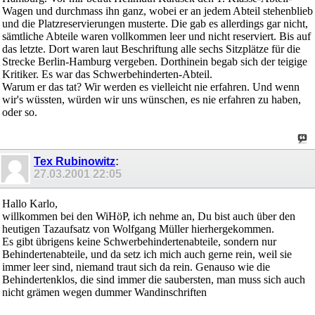
Wagen und durchmass ihn ganz, wobei er an jedem Abteil stehenblieb
und die Platzreservierungen musterte. Die gab es allerdings gar nicht,
sämtliche Abteile waren vollkommen leer und nicht reserviert. Bis auf
das letzte. Dort waren laut Beschriftung alle sechs Sitzplätze für die
Strecke Berlin-Hamburg vergeben. Dorthinein begab sich der teigige
Kritiker. Es war das Schwerbehinderten-Abteil.
Warum er das tat? Wir werden es vielleicht nie erfahren. Und wenn
wir's wüssten, würden wir uns wünschen, es nie erfahren zu haben,
oder so.
Tex Rubinowitz
:
27.03.2001
22:05
Hallo Karlo,
willkommen bei den WiHöP, ich nehme an, Du bist auch über den
heutigen Tazaufsatz von Wolfgang Müller hierhergekommen.
Es gibt übrigens keine Schwerbehindertenabteile, sondern nur
Behindertenabteile, und da setz ich mich auch gerne rein, weil sie
immer leer sind, niemand traut sich da rein. Genauso wie die
Behindertenklos, die sind immer die saubersten, man muss sich auch
nicht grämen wegen dummer Wandinschriften