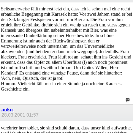
Seltsamerweise fällt mir erst jetzt ein, dass ich ja schon mal eine recht
erbauliche Begegnung mit Karasek hatte: Vor zwei Jahren stand er bei
den Salzburger Festspielen vor mir um Bier an. Die Frau vor ihm
erhielt ihre Getränke, drehte sich ein wenig zu rasch um, stiess gegen
Karasek und übergoss ihn nabelunterhalber mit Bier, was eine
interessante Dunkelfärbung seiner Hose bewirkte. In schöner
Erinnerung ist mir auch der Rückwärtshopser, den er
verzweifelterweise noch unternahm, um das Unvermeidliche
abzuwenden (und bei dem er dann mich wegpogte). Jedenfalls: Frau
kleckert, Frau erschrickt, Frau läuft rot an, schaut ihm ins Gesicht und
erkennt, dass das Opfer zu allem Überfluss (!) auch noch prominent
ist und ruft schrill und weithin hörbar: 'Um Gottes Willen, Herr
Karajan!' Es entstand eine winzige Pause, dann rief sie hinterher:
'Ach, nein, Quatsch, der ist ja tot!'
Hmmm. Vielleicht fällt mir in einer Stunde ja noch eine Karasek-
Geschichte ein.
anko
:
28.03.2001
01:57
verehrter herr tobler, sie sind schuld daran, dass unser kind aufwachte,