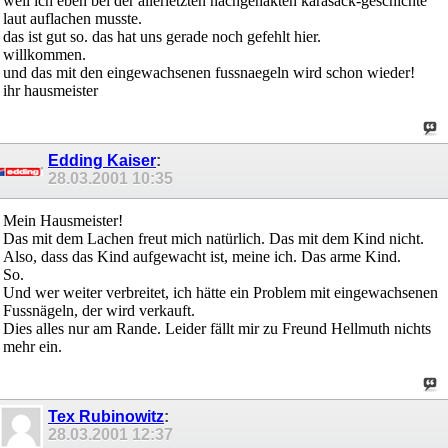
weil ich eben bei der allerletzten nachgehakten karasack-geschichte
laut auflachen musste.
das ist gut so. das hat uns gerade noch gefehlt hier.
willkommen.
und das mit den eingewachsenen fussnaegeln wird schon wieder!
ihr hausmeister
Edding Kaiser
:
28.03.2001
10:35
Mein Hausmeister!
Das mit dem Lachen freut mich natürlich. Das mit dem Kind nicht.
Also, dass das Kind aufgewacht ist, meine ich. Das arme Kind.
So.
Und wer weiter verbreitet, ich hätte ein Problem mit eingewachsenen
Fussnägeln, der wird verkauft.
Dies alles nur am Rande. Leider fällt mir zu Freund Hellmuth nichts
mehr ein.
Tex Rubinowitz
:
28.03.2001
12:37