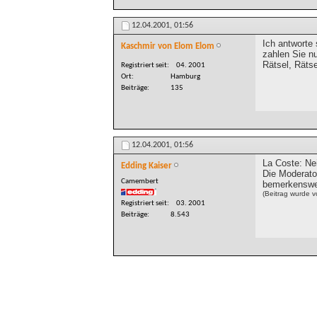
12.04.2001,
01:56
Ich antworte 
Kaschmir von Elom Elom
zahlen Sie nu
Rätsel, Rätse
Registriert seit
04. 2001
Ort
Hamburg
Beiträge
135
12.04.2001,
01:56
La Coste: Ne
Edding Kaiser
Die Moderat
Camembert
bemerkenswer
(Beitrag wurde v
Registriert seit
03. 2001
Beiträge
8.543