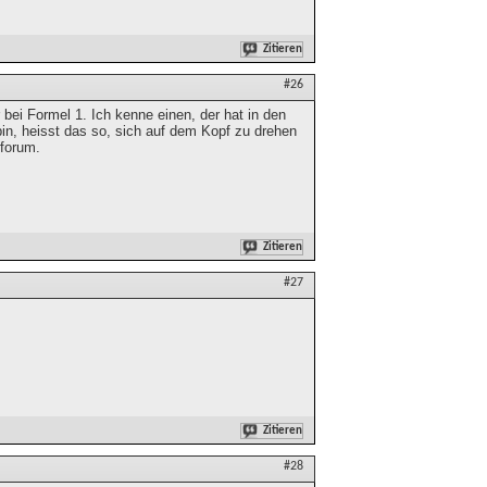
Zitieren
#26
ei Formel 1. Ich kenne einen, der hat in den
n, heisst das so, sich auf dem Kopf zu drehen
rforum.
Zitieren
#27
Zitieren
#28