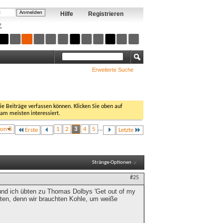
Hilfe
Registrieren
?
Erweiterte Suche
Sie Beiträge verfassen können. Klicken Sie oben auf
 am meisten interessiert.
von 8
1
2
3
4
5
...
Erste
Letzte
Stränge-Optionen
#25
und ich übten zu Thomas Dolbys 'Get out of my
eten, denn wir brauchten Kohle, um weiße