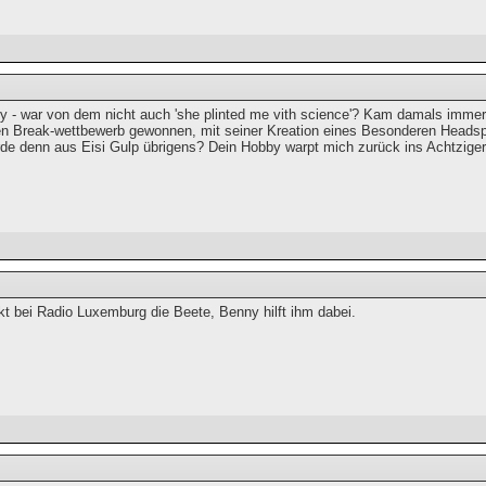
 - war von dem nicht auch 'she plinted me vith science'? Kam damals immer b
en Break-wettbewerb gewonnen, mit seiner Kreation eines Besonderen Headspi
rde denn aus Eisi Gulp übrigens? Dein Hobby warpt mich zurück ins Achtzige
kt bei Radio Luxemburg die Beete, Benny hilft ihm dabei.