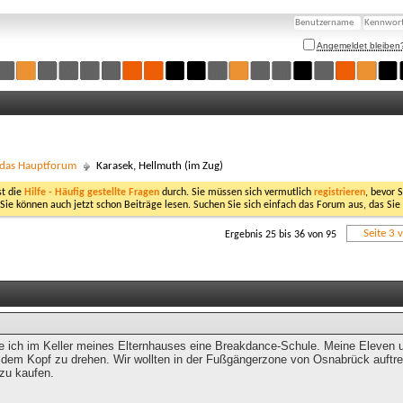
Angemeldet bleiben
- das Hauptforum
Karasek, Hellmuth (im Zug)
st die
Hilfe - Häufig gestellte Fragen
durch. Sie müssen sich vermutlich
registrieren
, bevor 
 Sie können auch jetzt schon Beiträge lesen. Suchen Sie sich einfach das Forum aus, das Sie
Seite 3 
Ergebnis 25 bis 36 von 95
e ich im Keller meines Elternhauses eine Breakdance-Schule. Meine Eleven 
f dem Kopf zu drehen. Wir wollten in der Fußgängerzone von Osnabrück auftr
zu kaufen.