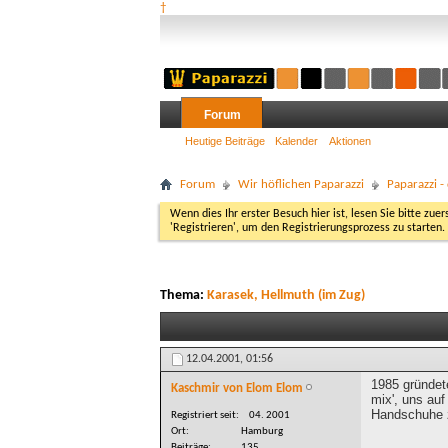
†
Forum
Heutige Beiträge
Kalender
Aktionen
Forum
Wir höflichen Paparazzi
Paparazzi 
Wenn dies Ihr erster Besuch hier ist, lesen Sie bitte zuer
'Registrieren', um den Registrierungsprozess zu starten.
Thema:
Karasek, Hellmuth (im Zug)
12.04.2001,
01:56
1985 gründet
Kaschmir von Elom Elom
mix', uns au
Handschuhe 
Registriert seit
04. 2001
Ort
Hamburg
Beiträge
135