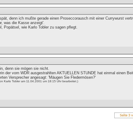
spät, denn ich mußte gerade einen Proseccorausch mit einer Currywurst vertre
r, was die Kasse anzeigt'.
l, Popätsel, wie Karlo Tobler zu sagen pflegt.
in, denn sie mögen sie nicht.
orin der vom WDR ausgestrahlten AKTUELLEN STUNDE hat einmal einen Beit
ten Versprecher angesagt: 'Mäugen Sie Fledermösen?'
on Karlo Tobler am 11.04.2001 um 18:15 Uhr bearbeitet.)
Seite 3 