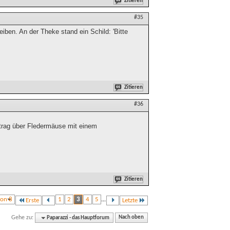
Zitieren
#35
iben. An der Theke stand ein Schild: 'Bitte
Zitieren
#36
rag über Fledermäuse mit einem
Zitieren
von 8
1
2
3
4
5
...
Erste
Letzte
Gehe zu:
Paparazzi - das Hauptforum
Nach oben