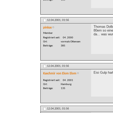
12.04.2001,
01:56
Thomas Dolby
pinkas
80ern so ein
Member
da... was wu
Registriert seit
04. 2000
Ort
vormals Ottensen
Beiträge
385
12.04.2001,
01:56
Eisi Gulp har
Kaschmir von Elom Elom
Registriert seit
04. 2001
Ort
Hamburg
Beiträge
135
12.04.2001,
01:56