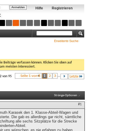
Hilfe
Registrieren
?
Erweiterte Suche
Sie Beiträge verfassen können. Klicken Sie oben auf
 am meisten interessiert.
Seite 1 von 8
1
2
3
...
12 von 95
Letzte
Stränge-Optionen
#1
llmuth Karasek den 1. Klasse-Abteil-Wagen und
erte. Die gab es allerdings gar nicht, sämtliche
chriftung alle sechs Sitzplätze für die Strecke
inderten-Abteil.
wir uns wünschen, es nie erfahren zu haben,