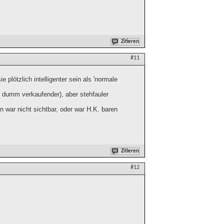
Zitieren
#11
 plötzlich intelligenter sein als 'normale
r dumm verkaufender), aber stehfauler
war nicht sichtbar, oder war H.K. baren
Zitieren
#12