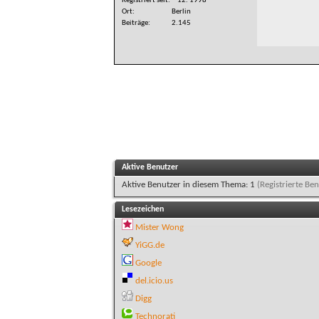
Registriert seit
12. 1998
Ort
Berlin
Beiträge
2.145
Aktive Benutzer
Aktive Benutzer in diesem Thema: 1
(Registrierte Ben
Lesezeichen
Mister Wong
YiGG.de
Google
del.icio.us
Digg
Technorati