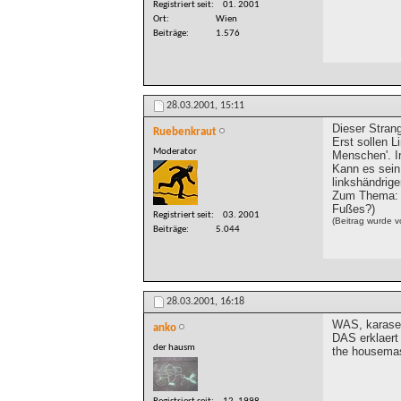
Registriert seit
01. 2001
Ort
Wien
Beiträge
1.576
28.03.2001,
15:11
Dieser Strang
Ruebenkraut
Erst sollen L
Moderator
Menschen'. I
Kann es sein,
linkshändrig
Zum Thema: I
Fußes?)
Registriert seit
03. 2001
(Beitrag wurde 
Beiträge
5.044
28.03.2001,
16:18
WAS, karase
anko
DAS erklaert 
der hausm
the housema