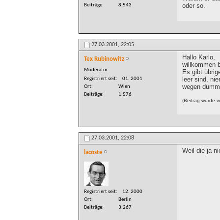
oder so.
Beiträge
8.543
27.03.2001,
22:05
Hallo Karlo,
Tex Rubinowitz
willkommen b
Moderator
Es gibt übrig
leer sind, n
Registriert seit
01. 2001
wegen dumme
Ort
Wien
Beiträge
1.576
(Beitrag wurde 
27.03.2001,
22:08
Weil die ja n
lacoste
Registriert seit
12. 2000
Ort
Berlin
Beiträge
3.267