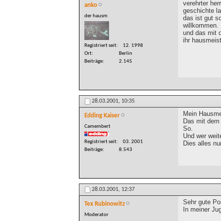
verehrter her
anko
geschichte l
der hausm
das ist gut s
willkommen.
und das mit 
ihr hausmeis
Registriert seit
12. 1998
Ort
Berlin
Beiträge
2.145
28.03.2001,
10:35
Mein Hausmei
Edding Kaiser
Das mit dem 
Camembert
So.
Und wer weite
Registriert seit
03. 2001
Dies alles nu
Beiträge
8.543
28.03.2001,
12:37
Sehr gute Po
Tex Rubinowitz
In meiner Ju
Moderator