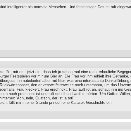
sind intelligenter als normale Menschen. Und feinsinniger. Das ist mit einge
e fällt mir erst jetzt ein, dass ich ja schon mal eine recht erbauliche Begeg
urger Festspielen vor mir um Bier an. Die Frau vor ihm erhielt ihre Getränke,
bergoss ihn nabelunterhalber mit Bier, was eine interessante Dunkelfärbung 
 Rückwärtshopser, den er verzweifelterweise noch unternahm, um das Unver
denfalls: Frau kleckert, Frau erschrickt, Frau läuft rot an, schaut ihm ins G
 auch noch prominent ist und ruft schrill und weithin hörbar: 'Um Gottes Wille
hinterher: 'Ach, nein, Quatsch, der ist ja tot!'
cht fällt mir in einer Stunde ja noch eine Karasek-Geschichte ein.