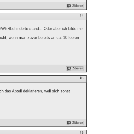
Zitieren
#4
WERbehinderte stand... Oder aber ich bilde mir
recht, wenn man zuvor bereits an ca. 10 leeren
Zitieren
#5
h das Abteil deklarieren, weil sich sonst
Zitieren
#6