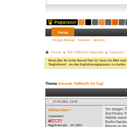
†
Forum
Heutige Beiträge
Kalender
Aktionen
Forum
Wir höflichen Paparazzi
Paparazzi 
Wenn dies Ihr erster Besuch hier ist, lesen Sie bitte zuer
'Registrieren', um den Registrierungsprozess zu starten.
Thema:
Karasek, Hellmuth (im Zug)
27.03.2001,
21:54
Vor einigen 
Edding Kaiser
durchmass ihn
Camembert
Abteile waren
Berlin-Hambur
Registriert seit
03. 2001
Warum er das