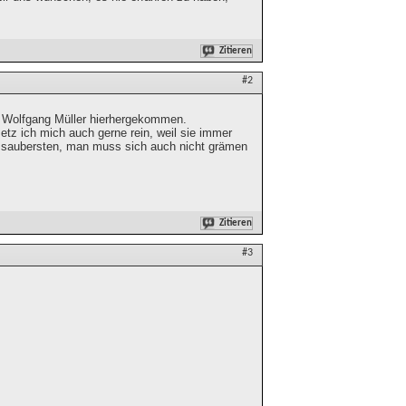
Zitieren
#2
n Wolfgang Müller hierhergekommen.
etz ich mich auch gerne rein, weil sie immer
ie saubersten, man muss sich auch nicht grämen
Zitieren
#3