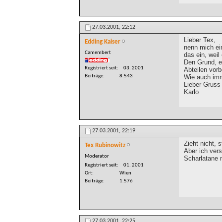
27.03.2001,
22:12
Lieber Tex,
Edding Kaiser
nenn mich ei
Camembert
das ein, weil
Den Grund, ei
Registriert seit
03. 2001
Abteilen vorb
Wie auch im
Beiträge
8.543
Lieber Gruss
Karlo
27.03.2001,
22:19
Zieht nicht, 
Tex Rubinowitz
Aber ich vers
Moderator
Scharlatane 
Registriert seit
01. 2001
Ort
Wien
Beiträge
1.576
27.03.2001,
22:25