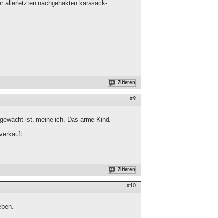
der allerletzten nachgehakten karasack-
Zitieren
#9
fgewacht ist, meine ich. Das arme Kind.
verkauft.
Zitieren
#10
eben.