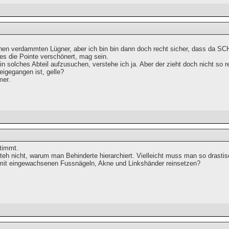
nen verdammten Lügner, aber ich bin bin dann doch recht sicher, dass da SCH
 es die Pointe verschönert, mag sein.
n solches Abteil aufzusuchen, verstehe ich ja. Aber der zieht doch nicht so 
eigegangen ist, gelle?
mer.
stimmt.
teh nicht, warum man Behinderte hierarchiert. Vielleicht muss man so drastisc
mit eingewachsenen Fussnägeln, Akne und Linkshänder reinsetzen?