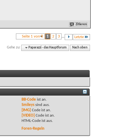
Zitieren
Seite 1 von 8
1
2
3
...
Letzte
Gehe zu:
Paparazzi - das Hauptforum
Nach oben
BB-Code
ist
an
.
Smileys
sind
aus
.
[IMG]
Code ist
an
.
[VIDEO]
Code ist
an
.
HTML-Code ist
aus
.
Foren-Regeln