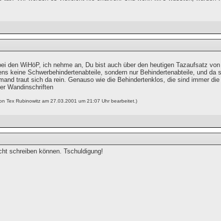
ei den WiHöP, ich nehme an, Du bist auch über den heutigen Tazaufsatz vo
ens keine Schwerbehindertenabteile, sondern nur Behindertenabteile, und da s
iemand traut sich da rein. Genauso wie die Behindertenklos, die sind immer d
r Wandinschriften
von Tex Rubinowitz am 27.03.2001 um 21:07 Uhr bearbeitet.)
icht schreiben können. Tschuldigung!