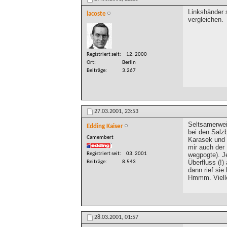
Linkshänder 
lacoste
vergleichen.
Registriert seit
12. 2000
Ort
Berlin
Beiträge
3.267
27.03.2001,
23:53
Seltsamerweis
Edding Kaiser
bei den Salzb
Camembert
Karasek und ü
mir auch der
Registriert seit
03. 2001
wegpogte). Je
Überfluss (!)
Beiträge
8.543
dann rief sie 
Hmmm. Viellei
28.03.2001,
01:57