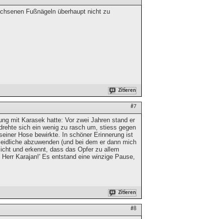
wachsenen Fußnägeln überhaupt nicht zu
Zitieren
#7
nung mit Karasek hatte: Vor zwei Jahren stand er
 drehte sich ein wenig zu rasch um, stiess gegen
seiner Hose bewirkte. In schöner Erinnerung ist
meidliche abzuwenden (und bei dem er dann mich
esicht und erkennt, dass das Opfer zu allem
n, Herr Karajan!' Es entstand eine winzige Pause,
Zitieren
#8