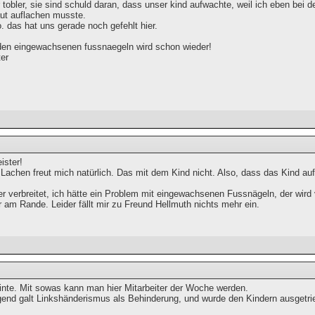
r tobler, sie sind schuld daran, dass unser kind aufwachte, weil ich eben bei 
aut auflachen musste.
o. das hat uns gerade noch gefehlt hier.
den eingewachsenen fussnaegeln wird schon wieder!
ter
ster!
Lachen freut mich natürlich. Das mit dem Kind nicht. Also, dass das Kind au
r verbreitet, ich hätte ein Problem mit eingewachsenen Fussnägeln, der wird 
r am Rande. Leider fällt mir zu Freund Hellmuth nichts mehr ein.
inte. Mit sowas kann man hier Mitarbeiter der Woche werden.
gend galt Linkshänderismus als Behinderung, und wurde den Kindern ausgetri