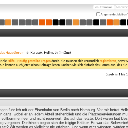
Angemeldet bleiben
- das Hauptforum
Karasek, Hellmuth (im Zug)
st die
Hilfe - Häufig gestellte Fragen
durch. Sie müssen sich vermutlich
registrieren
, bevor 
 Sie können auch jetzt schon Beiträge lesen. Suchen Sie sich einfach das Forum aus, das Sie
Ergebnis 1 bis 
Tagen fuhr ich mit der Eisenbahn von Berlin nach Hamburg. Vor mir betrat He
 ganz, wobei er an jedem Abteil stehenblieb und die Platzreservierungen must
 vollkommen leer und nicht reserviert. Bis auf das letzte. Dort waren laut Bes
g vergeben. Dorthinein begab sich der teigige Kritiker. Es war das Schwerbeh
 tat? Wir werden es vielleicht nie erfahren. Und wenn wir's wüssten, würden 