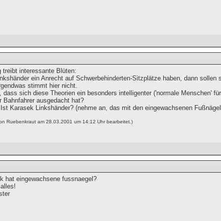
 treibt interessante Blüten:
inkshänder ein Anrecht auf Schwerbehinderten-Sitzplätze haben, dann sollen sie
rgendwas stimmt hier nicht.
 dass sich diese Theorien ein besonders intelligenter ('normale Menschen' fü
er Bahnfahrer ausgedacht hat?
st Karasek Linkshänder? (nehme an, das mit den eingewachsenen Fußnägeln 
von Ruebenkraut am 28.03.2001 um 14:12 Uhr bearbeitet.)
k hat eingewachsene fussnaegel?
alles!
ster