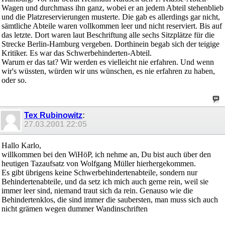
Wagen und durchmass ihn ganz, wobei er an jedem Abteil stehenblieb
und die Platzreservierungen musterte. Die gab es allerdings gar nicht,
sämtliche Abteile waren vollkommen leer und nicht reserviert. Bis auf
das letzte. Dort waren laut Beschriftung alle sechs Sitzplätze für die
Strecke Berlin-Hamburg vergeben. Dorthinein begab sich der teigige
Kritiker. Es war das Schwerbehinderten-Abteil.
Warum er das tat? Wir werden es vielleicht nie erfahren. Und wenn
wir's wüssten, würden wir uns wünschen, es nie erfahren zu haben,
oder so.
Tex Rubinowitz
:
27.03.2001
22:05
Hallo Karlo,
willkommen bei den WiHöP, ich nehme an, Du bist auch über den
heutigen Tazaufsatz von Wolfgang Müller hierhergekommen.
Es gibt übrigens keine Schwerbehindertenabteile, sondern nur
Behindertenabteile, und da setz ich mich auch gerne rein, weil sie
immer leer sind, niemand traut sich da rein. Genauso wie die
Behindertenklos, die sind immer die saubersten, man muss sich auch
nicht grämen wegen dummer Wandinschriften