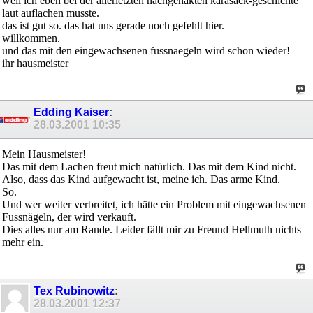
weil ich eben bei der allerletzten nachgehakten karasack-geschichte
laut auflachen musste.
das ist gut so. das hat uns gerade noch gefehlt hier.
willkommen.
und das mit den eingewachsenen fussnaegeln wird schon wieder!
ihr hausmeister
Edding Kaiser
:
28.03.2001
10:35
Mein Hausmeister!
Das mit dem Lachen freut mich natürlich. Das mit dem Kind nicht.
Also, dass das Kind aufgewacht ist, meine ich. Das arme Kind.
So.
Und wer weiter verbreitet, ich hätte ein Problem mit eingewachsenen
Fussnägeln, der wird verkauft.
Dies alles nur am Rande. Leider fällt mir zu Freund Hellmuth nichts
mehr ein.
Tex Rubinowitz
:
28.03.2001
12:37