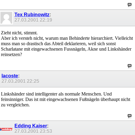
Tex Rubinowitz
:
27.03.2001
22:19
Zieht nicht, stimmt.
Aber ich versteh nicht, warum man Behinderte hierarchiert. Vielleicht
muss man so drastisch das Abteil deklarieren, weil sich sonst
Scharlatane mit eingewachsenen Fussnägeln, Akne und Linkshänder
reinsetzen?
lacoste
:
27.03.2001
22:25
Linkshänder sind intelligenter als normale Menschen. Und
feinsinniger. Das ist mit eingewachsenen Fußnägeln überhaupt nicht
zu vergleichen.
Edding Kaiser
:
27.03.2001
23:53