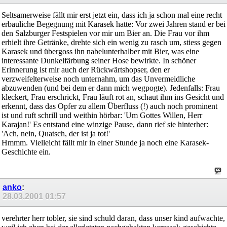
Seltsamerweise fällt mir erst jetzt ein, dass ich ja schon mal eine recht
erbauliche Begegnung mit Karasek hatte: Vor zwei Jahren stand er bei
den Salzburger Festspielen vor mir um Bier an. Die Frau vor ihm
erhielt ihre Getränke, drehte sich ein wenig zu rasch um, stiess gegen
Karasek und übergoss ihn nabelunterhalber mit Bier, was eine
interessante Dunkelfärbung seiner Hose bewirkte. In schöner
Erinnerung ist mir auch der Rückwärtshopser, den er
verzweifelterweise noch unternahm, um das Unvermeidliche
abzuwenden (und bei dem er dann mich wegpogte). Jedenfalls: Frau
kleckert, Frau erschrickt, Frau läuft rot an, schaut ihm ins Gesicht und
erkennt, dass das Opfer zu allem Überfluss (!) auch noch prominent
ist und ruft schrill und weithin hörbar: 'Um Gottes Willen, Herr
Karajan!' Es entstand eine winzige Pause, dann rief sie hinterher:
'Ach, nein, Quatsch, der ist ja tot!'
Hmmm. Vielleicht fällt mir in einer Stunde ja noch eine Karasek-
Geschichte ein.
anko
:
28.03.2001
01:57
verehrter herr tobler, sie sind schuld daran, dass unser kind aufwachte,