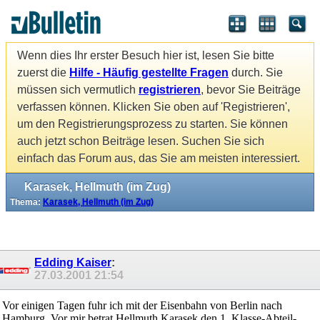
Wenn dies Ihr erster Besuch hier ist, lesen Sie bitte
zuerst die
Hilfe - Häufig gestellte Fragen
durch. Sie
müssen sich vermutlich
registrieren
, bevor Sie Beiträge
verfassen können. Klicken Sie oben auf 'Registrieren',
um den Registrierungsprozess zu starten. Sie können
auch jetzt schon Beiträge lesen. Suchen Sie sich
einfach das Forum aus, das Sie am meisten interessiert.
Karasek, Hellmuth (im Zug)
Thema:
Karasek, Hellmuth (im Zug)
Edding Kaiser
:
27.03.2001
21:54
Vor einigen Tagen fuhr ich mit der Eisenbahn von Berlin nach
Hamburg. Vor mir betrat Hellmuth Karasek den 1. Klasse-Abteil-