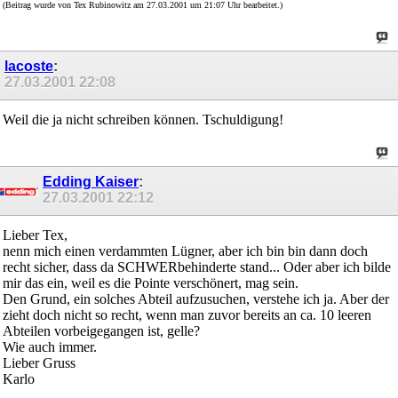
(Beitrag wurde von Tex Rubinowitz am 27.03.2001 um 21:07 Uhr bearbeitet.)
lacoste
:
27.03.2001
22:08
Weil die ja nicht schreiben können. Tschuldigung!
Edding Kaiser
:
27.03.2001
22:12
Lieber Tex,
nenn mich einen verdammten Lügner, aber ich bin bin dann doch
recht sicher, dass da SCHWERbehinderte stand... Oder aber ich bilde
mir das ein, weil es die Pointe verschönert, mag sein.
Den Grund, ein solches Abteil aufzusuchen, verstehe ich ja. Aber der
zieht doch nicht so recht, wenn man zuvor bereits an ca. 10 leeren
Abteilen vorbeigegangen ist, gelle?
Wie auch immer.
Lieber Gruss
Karlo