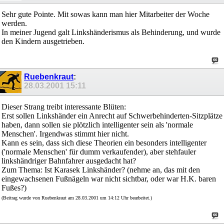
Sehr gute Pointe. Mit sowas kann man hier Mitarbeiter der Woche
werden.
In meiner Jugend galt Linkshänderismus als Behinderung, und wurde
den Kindern ausgetrieben.
Ruebenkraut
:
28.03.2001
15:11
Dieser Strang treibt interessante Blüten:
Erst sollen Linkshänder ein Anrecht auf Schwerbehinderten-Sitzplätze
haben, dann sollen sie plötzlich intelligenter sein als 'normale
Menschen'. Irgendwas stimmt hier nicht.
Kann es sein, dass sich diese Theorien ein besonders intelligenter
('normale Menschen' für dumm verkaufender), aber stehfauler
linkshändriger Bahnfahrer ausgedacht hat?
Zum Thema: Ist Karasek Linkshänder? (nehme an, das mit den
eingewachsenen Fußnägeln war nicht sichtbar, oder war H.K. baren
Fußes?)
(Beitrag wurde von Ruebenkraut am 28.03.2001 um 14:12 Uhr bearbeitet.)