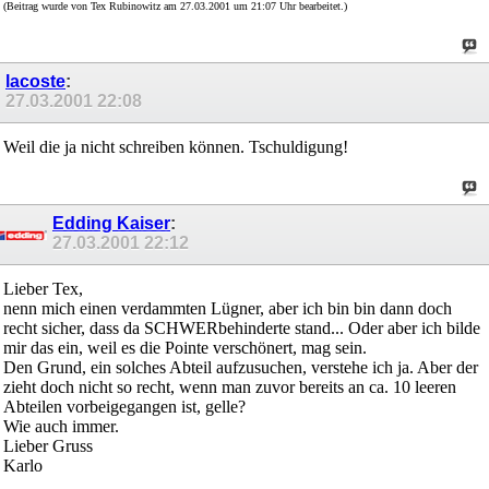
(Beitrag wurde von Tex Rubinowitz am 27.03.2001 um 21:07 Uhr bearbeitet.)
lacoste
:
27.03.2001
22:08
Weil die ja nicht schreiben können. Tschuldigung!
Edding Kaiser
:
27.03.2001
22:12
Lieber Tex,
nenn mich einen verdammten Lügner, aber ich bin bin dann doch
recht sicher, dass da SCHWERbehinderte stand... Oder aber ich bilde
mir das ein, weil es die Pointe verschönert, mag sein.
Den Grund, ein solches Abteil aufzusuchen, verstehe ich ja. Aber der
zieht doch nicht so recht, wenn man zuvor bereits an ca. 10 leeren
Abteilen vorbeigegangen ist, gelle?
Wie auch immer.
Lieber Gruss
Karlo