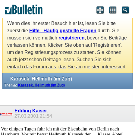
Wenn dies Ihr erster Besuch hier ist, lesen Sie bitte
zuerst die
Hilfe - Häufig gestellte Fragen
durch. Sie
müssen sich vermutlich
registrieren
, bevor Sie Beiträge
verfassen können. Klicken Sie oben auf 'Registrieren',
um den Registrierungsprozess zu starten. Sie können
auch jetzt schon Beiträge lesen. Suchen Sie sich
einfach das Forum aus, das Sie am meisten interessiert.
Karasek, Hellmuth (im Zug)
Thema:
Karasek, Hellmuth (im Zug)
Edding Kaiser
:
27.03.2001
21:54
Vor einigen Tagen fuhr ich mit der Eisenbahn von Berlin nach
Hamburg. Vor mir betrat Hellmuth Karasek den 1. Klasse-Abteil-