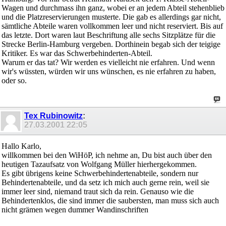
Wagen und durchmass ihn ganz, wobei er an jedem Abteil stehenblieb
und die Platzreservierungen musterte. Die gab es allerdings gar nicht,
sämtliche Abteile waren vollkommen leer und nicht reserviert. Bis auf
das letzte. Dort waren laut Beschriftung alle sechs Sitzplätze für die
Strecke Berlin-Hamburg vergeben. Dorthinein begab sich der teigige
Kritiker. Es war das Schwerbehinderten-Abteil.
Warum er das tat? Wir werden es vielleicht nie erfahren. Und wenn
wir's wüssten, würden wir uns wünschen, es nie erfahren zu haben,
oder so.
Tex Rubinowitz
:
27.03.2001
22:05
Hallo Karlo,
willkommen bei den WiHöP, ich nehme an, Du bist auch über den
heutigen Tazaufsatz von Wolfgang Müller hierhergekommen.
Es gibt übrigens keine Schwerbehindertenabteile, sondern nur
Behindertenabteile, und da setz ich mich auch gerne rein, weil sie
immer leer sind, niemand traut sich da rein. Genauso wie die
Behindertenklos, die sind immer die saubersten, man muss sich auch
nicht grämen wegen dummer Wandinschriften