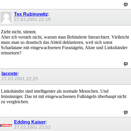
Tex Rubinowitz
:
27.03.2001
22:19
Zieht nicht, stimmt.
Aber ich versteh nicht, warum man Behinderte hierarchiert. Vielleicht
muss man so drastisch das Abteil deklarieren, weil sich sonst
Scharlatane mit eingewachsenen Fussnägeln, Akne und Linkshänder
reinsetzen?
lacoste
:
27.03.2001
22:25
Linkshänder sind intelligenter als normale Menschen. Und
feinsinniger. Das ist mit eingewachsenen Fußnägeln überhaupt nicht
zu vergleichen.
Edding Kaiser
:
27.03.2001
23:53