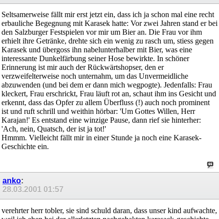
Seltsamerweise fällt mir erst jetzt ein, dass ich ja schon mal eine recht
erbauliche Begegnung mit Karasek hatte: Vor zwei Jahren stand er bei
den Salzburger Festspielen vor mir um Bier an. Die Frau vor ihm
erhielt ihre Getränke, drehte sich ein wenig zu rasch um, stiess gegen
Karasek und übergoss ihn nabelunterhalber mit Bier, was eine
interessante Dunkelfärbung seiner Hose bewirkte. In schöner
Erinnerung ist mir auch der Rückwärtshopser, den er
verzweifelterweise noch unternahm, um das Unvermeidliche
abzuwenden (und bei dem er dann mich wegpogte). Jedenfalls: Frau
kleckert, Frau erschrickt, Frau läuft rot an, schaut ihm ins Gesicht und
erkennt, dass das Opfer zu allem Überfluss (!) auch noch prominent
ist und ruft schrill und weithin hörbar: 'Um Gottes Willen, Herr
Karajan!' Es entstand eine winzige Pause, dann rief sie hinterher:
'Ach, nein, Quatsch, der ist ja tot!'
Hmmm. Vielleicht fällt mir in einer Stunde ja noch eine Karasek-
Geschichte ein.
anko
:
28.03.2001
01:57
verehrter herr tobler, sie sind schuld daran, dass unser kind aufwachte,