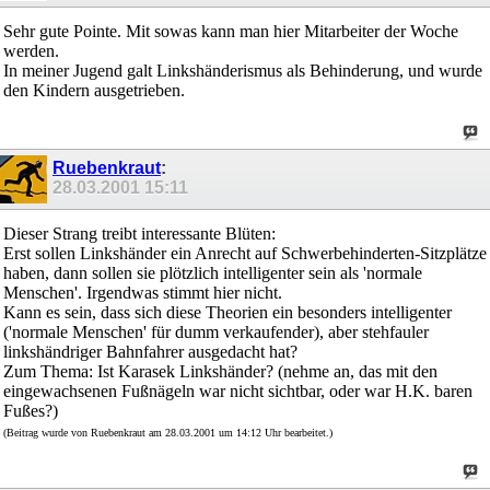
Sehr gute Pointe. Mit sowas kann man hier Mitarbeiter der Woche
werden.
In meiner Jugend galt Linkshänderismus als Behinderung, und wurde
den Kindern ausgetrieben.
Ruebenkraut
:
28.03.2001
15:11
Dieser Strang treibt interessante Blüten:
Erst sollen Linkshänder ein Anrecht auf Schwerbehinderten-Sitzplätze
haben, dann sollen sie plötzlich intelligenter sein als 'normale
Menschen'. Irgendwas stimmt hier nicht.
Kann es sein, dass sich diese Theorien ein besonders intelligenter
('normale Menschen' für dumm verkaufender), aber stehfauler
linkshändriger Bahnfahrer ausgedacht hat?
Zum Thema: Ist Karasek Linkshänder? (nehme an, das mit den
eingewachsenen Fußnägeln war nicht sichtbar, oder war H.K. baren
Fußes?)
(Beitrag wurde von Ruebenkraut am 28.03.2001 um 14:12 Uhr bearbeitet.)