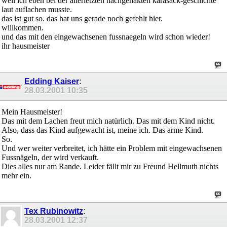
weil ich eben bei der allerletzten nachgehakten karasack-geschichte
laut auflachen musste.
das ist gut so. das hat uns gerade noch gefehlt hier.
willkommen.
und das mit den eingewachsenen fussnaegeln wird schon wieder!
ihr hausmeister
Edding Kaiser
:
28.03.2001
10:35
Mein Hausmeister!
Das mit dem Lachen freut mich natürlich. Das mit dem Kind nicht.
Also, dass das Kind aufgewacht ist, meine ich. Das arme Kind.
So.
Und wer weiter verbreitet, ich hätte ein Problem mit eingewachsenen
Fussnägeln, der wird verkauft.
Dies alles nur am Rande. Leider fällt mir zu Freund Hellmuth nichts
mehr ein.
Tex Rubinowitz
:
28.03.2001
12:37