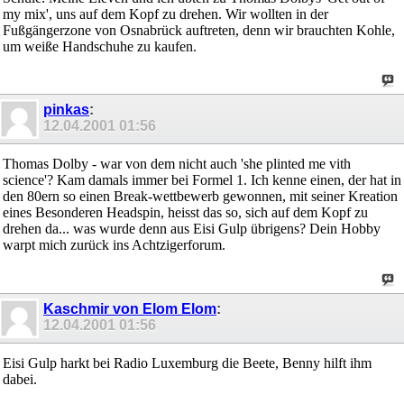
my mix', uns auf dem Kopf zu drehen. Wir wollten in der
Fußgängerzone von Osnabrück auftreten, denn wir brauchten Kohle,
um weiße Handschuhe zu kaufen.
pinkas
:
12.04.2001
01:56
Thomas Dolby - war von dem nicht auch 'she plinted me vith
science'? Kam damals immer bei Formel 1. Ich kenne einen, der hat in
den 80ern so einen Break-wettbewerb gewonnen, mit seiner Kreation
eines Besonderen Headspin, heisst das so, sich auf dem Kopf zu
drehen da... was wurde denn aus Eisi Gulp übrigens? Dein Hobby
warpt mich zurück ins Achtzigerforum.
Kaschmir von Elom Elom
:
12.04.2001
01:56
Eisi Gulp harkt bei Radio Luxemburg die Beete, Benny hilft ihm
dabei.