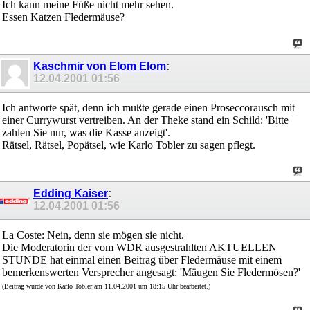
Ich kann meine Füße nicht mehr sehen.
Essen Katzen Fledermäuse?
Kaschmir von Elom Elom
:
12.04.2001
01:56
Ich antworte spät, denn ich mußte gerade einen Proseccorausch mit
einer Currywurst vertreiben. An der Theke stand ein Schild: 'Bitte
zahlen Sie nur, was die Kasse anzeigt'.
Rätsel, Rätsel, Popätsel, wie Karlo Tobler zu sagen pflegt.
Edding Kaiser
:
12.04.2001
01:56
La Coste: Nein, denn sie mögen sie nicht.
Die Moderatorin der vom WDR ausgestrahlten AKTUELLEN
STUNDE hat einmal einen Beitrag über Fledermäuse mit einem
bemerkenswerten Versprecher angesagt: 'Mäugen Sie Fledermösen?'
(Beitrag wurde von Karlo Tobler am 11.04.2001 um 18:15 Uhr bearbeitet.)