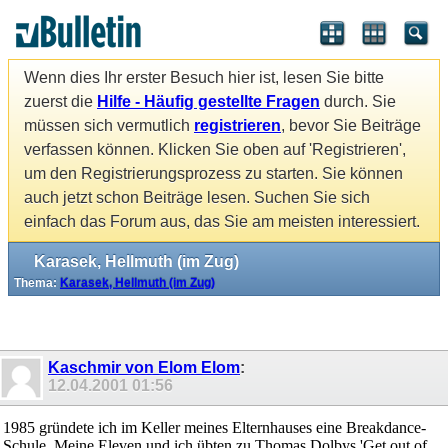
Wenn dies Ihr erster Besuch hier ist, lesen Sie bitte
zuerst die
Hilfe - Häufig gestellte Fragen
durch. Sie
müssen sich vermutlich
registrieren
, bevor Sie Beiträge
verfassen können. Klicken Sie oben auf 'Registrieren',
um den Registrierungsprozess zu starten. Sie können
auch jetzt schon Beiträge lesen. Suchen Sie sich
einfach das Forum aus, das Sie am meisten interessiert.
Karasek, Hellmuth (im Zug)
Thema:
Karasek, Hellmuth (im Zug)
Kaschmir von Elom Elom
:
12.04.2001
01:56
1985 gründete ich im Keller meines Elternhauses eine Breakdance-
Schule. Meine Eleven und ich übten zu Thomas Dolbys 'Get out of