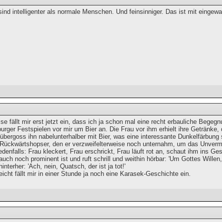
sind intelligenter als normale Menschen. Und feinsinniger. Das ist mit einge
e fällt mir erst jetzt ein, dass ich ja schon mal eine recht erbauliche Begeg
urger Festspielen vor mir um Bier an. Die Frau vor ihm erhielt ihre Getränke,
bergoss ihn nabelunterhalber mit Bier, was eine interessante Dunkelfärbung 
 Rückwärtshopser, den er verzweifelterweise noch unternahm, um das Unver
denfalls: Frau kleckert, Frau erschrickt, Frau läuft rot an, schaut ihm ins G
 auch noch prominent ist und ruft schrill und weithin hörbar: 'Um Gottes Wille
hinterher: 'Ach, nein, Quatsch, der ist ja tot!'
cht fällt mir in einer Stunde ja noch eine Karasek-Geschichte ein.