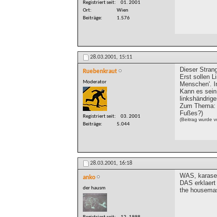
Registriert seit
01. 2001
Ort
Wien
Beiträge
1.576
28.03.2001,
15:11
Dieser Strang
Ruebenkraut
Erst sollen L
Moderator
Menschen'. I
Kann es sein,
linkshändrig
Zum Thema: I
Fußes?)
Registriert seit
03. 2001
(Beitrag wurde 
Beiträge
5.044
28.03.2001,
16:18
WAS, karase
anko
DAS erklaert 
der hausm
the housema