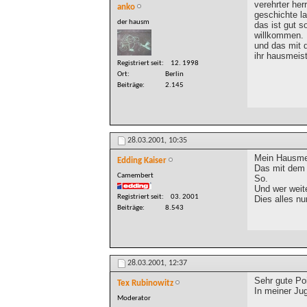
verehrter her
anko
geschichte l
der hausm
das ist gut s
willkommen.
und das mit 
ihr hausmeis
Registriert seit
12. 1998
Ort
Berlin
Beiträge
2.145
28.03.2001,
10:35
Mein Hausmei
Edding Kaiser
Das mit dem 
Camembert
So.
Und wer weite
Registriert seit
03. 2001
Dies alles nu
Beiträge
8.543
28.03.2001,
12:37
Sehr gute Po
Tex Rubinowitz
In meiner Ju
Moderator