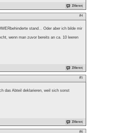
Zitieren
#4
WERbehinderte stand... Oder aber ich bilde mir
recht, wenn man zuvor bereits an ca. 10 leeren
Zitieren
#5
h das Abteil deklarieren, weil sich sonst
Zitieren
#6