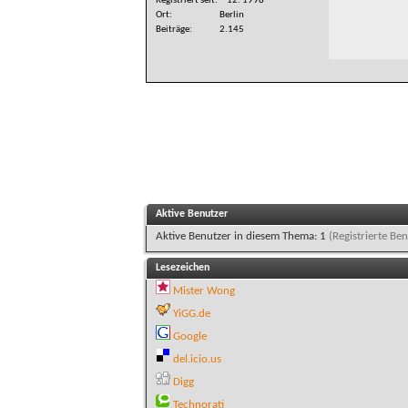
Registriert seit
12. 1998
Ort
Berlin
Beiträge
2.145
Aktive Benutzer
Aktive Benutzer in diesem Thema: 1
(Registrierte Ben
Lesezeichen
Mister Wong
YiGG.de
Google
del.icio.us
Digg
Technorati