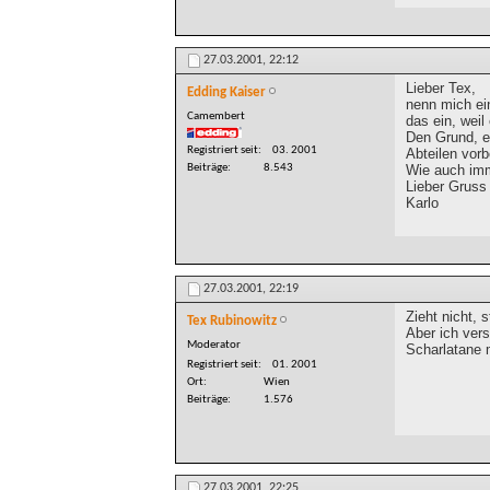
27.03.2001,
22:12
Lieber Tex,
Edding Kaiser
nenn mich ei
Camembert
das ein, weil
Den Grund, ei
Registriert seit
03. 2001
Abteilen vorb
Wie auch im
Beiträge
8.543
Lieber Gruss
Karlo
27.03.2001,
22:19
Zieht nicht, 
Tex Rubinowitz
Aber ich vers
Moderator
Scharlatane 
Registriert seit
01. 2001
Ort
Wien
Beiträge
1.576
27.03.2001,
22:25