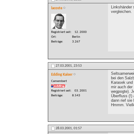
Linkshänder 
lacoste
vergleichen.
Registriert seit
12. 2000
Ort
Berlin
Beiträge
3.267
27.03.2001,
23:53
Seltsamerweis
Edding Kaiser
bei den Salzb
Camembert
Karasek und ü
mir auch der
Registriert seit
03. 2001
wegpogte). Je
Überfluss (!)
Beiträge
8.543
dann rief sie 
Hmmm. Viellei
28.03.2001,
01:57