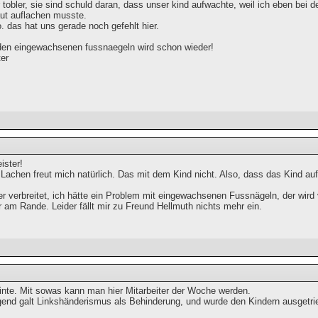
r tobler, sie sind schuld daran, dass unser kind aufwachte, weil ich eben bei 
aut auflachen musste.
o. das hat uns gerade noch gefehlt hier.
den eingewachsenen fussnaegeln wird schon wieder!
ter
ster!
Lachen freut mich natürlich. Das mit dem Kind nicht. Also, dass das Kind au
r verbreitet, ich hätte ein Problem mit eingewachsenen Fussnägeln, der wird 
r am Rande. Leider fällt mir zu Freund Hellmuth nichts mehr ein.
inte. Mit sowas kann man hier Mitarbeiter der Woche werden.
gend galt Linkshänderismus als Behinderung, und wurde den Kindern ausgetri