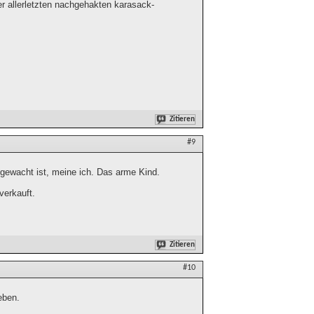
der allerletzten nachgehakten karasack-
Zitieren
#9
fgewacht ist, meine ich. Das arme Kind.
verkauft.
Zitieren
#10
eben.