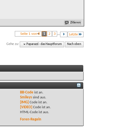
Zitieren
Seite 1 von 8
1
2
3
...
Letzte
Gehe zu:
Paparazzi - das Hauptforum
Nach oben
BB-Code
ist
an
.
Smileys
sind
aus
.
[IMG]
Code ist
an
.
[VIDEO]
Code ist
an
.
HTML-Code ist
aus
.
Foren-Regeln