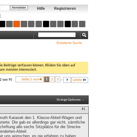
Hilfe
Registrieren
?
Erweiterte Suche
Sie Beiträge verfassen können. Klicken Sie oben auf
 am meisten interessiert.
Seite 1 von 8
1
2
3
...
12 von 95
Letzte
Stränge-Optionen
#1
llmuth Karasek den 1. Klasse-Abteil-Wagen und
erte. Die gab es allerdings gar nicht, sämtliche
chriftung alle sechs Sitzplätze für die Strecke
inderten-Abteil.
wir uns wünschen, es nie erfahren zu haben,