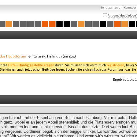
Angemeldet bleiben
- das Hauptforum
Karasek, Hellmuth (im Zug)
st die
Hilfe - Häufig gestellte Fragen
durch. Sie müssen sich vermutlich
registrieren
, bevor 
 Sie können auch jetzt schon Beiträge lesen. Suchen Sie sich einfach das Forum aus, das Sie
Ergebnis 1 bis 
Tagen fuhr ich mit der Eisenbahn von Berlin nach Hamburg. Vor mir betrat He
 ganz, wobei er an jedem Abteil stehenblieb und die Platzreservierungen must
 vollkommen leer und nicht reserviert. Bis auf das letzte. Dort waren laut Bes
g vergeben. Dorthinein begab sich der teigige Kritiker. Es war das Schwerbeh
 tat? Wir werden es vielleicht nie erfahren. Und wenn wir's wüssten, würden 