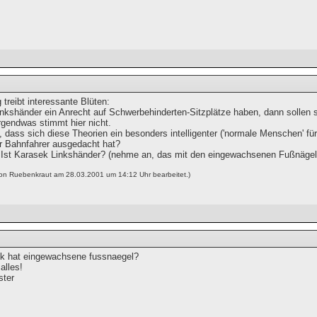
 treibt interessante Blüten:
inkshänder ein Anrecht auf Schwerbehinderten-Sitzplätze haben, dann sollen sie
rgendwas stimmt hier nicht.
 dass sich diese Theorien ein besonders intelligenter ('normale Menschen' fü
er Bahnfahrer ausgedacht hat?
st Karasek Linkshänder? (nehme an, das mit den eingewachsenen Fußnägeln 
von Ruebenkraut am 28.03.2001 um 14:12 Uhr bearbeitet.)
k hat eingewachsene fussnaegel?
alles!
ster