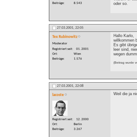
oder so.
Beiträge
8.543
27.03.2001,
22:05
Hallo Karlo,
Tex Rubinowitz
willkommen b
Moderator
Es gibt übrig
leer sind, n
Registriert seit
01. 2001
wegen dumme
Ort
Wien
Beiträge
1.576
(Beitrag wurde 
27.03.2001,
22:08
Weil die ja n
lacoste
Registriert seit
12. 2000
Ort
Berlin
Beiträge
3.267