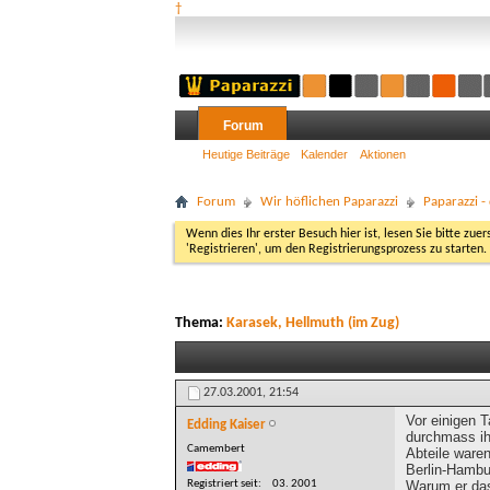
†
Forum
Heutige Beiträge
Kalender
Aktionen
Forum
Wir höflichen Paparazzi
Paparazzi 
Wenn dies Ihr erster Besuch hier ist, lesen Sie bitte zuer
'Registrieren', um den Registrierungsprozess zu starten.
Thema:
Karasek, Hellmuth (im Zug)
27.03.2001,
21:54
Vor einigen 
Edding Kaiser
durchmass ihn
Camembert
Abteile waren
Berlin-Hambur
Registriert seit
03. 2001
Warum er das