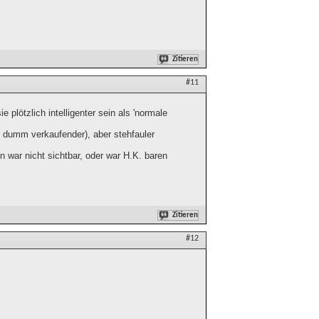
Zitieren
#11
 plötzlich intelligenter sein als 'normale
r dumm verkaufender), aber stehfauler
war nicht sichtbar, oder war H.K. baren
Zitieren
#12