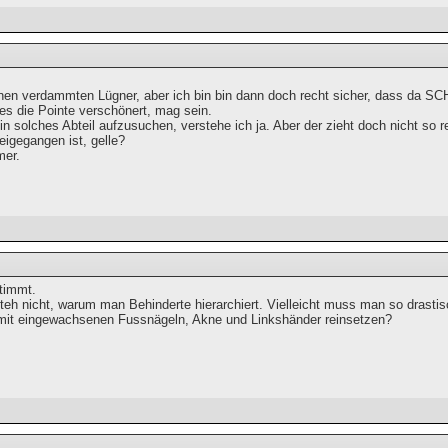
nen verdammten Lügner, aber ich bin bin dann doch recht sicher, dass da SCH
 es die Pointe verschönert, mag sein.
n solches Abteil aufzusuchen, verstehe ich ja. Aber der zieht doch nicht so 
eigegangen ist, gelle?
mer.
stimmt.
teh nicht, warum man Behinderte hierarchiert. Vielleicht muss man so drastisc
mit eingewachsenen Fussnägeln, Akne und Linkshänder reinsetzen?