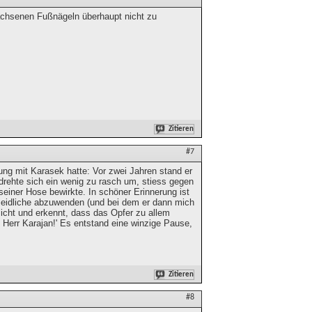
wachsenen Fußnägeln überhaupt nicht zu
Zitieren
#7
nung mit Karasek hatte: Vor zwei Jahren stand er
 drehte sich ein wenig zu rasch um, stiess gegen
seiner Hose bewirkte. In schöner Erinnerung ist
meidliche abzuwenden (und bei dem er dann mich
esicht und erkennt, dass das Opfer zu allem
n, Herr Karajan!' Es entstand eine winzige Pause,
Zitieren
#8