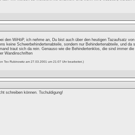
ei den WiHöP, ich nehme an, Du bist auch über den heutigen Tazaufsatz vo
ens keine Schwerbehindertenabteile, sondern nur Behindertenabteile, und da s
iemand traut sich da rein. Genauso wie die Behindertenklos, die sind immer d
r Wandinschriften
von Tex Rubinowitz am 27.03.2001 um 21:07 Uhr bearbeitet.)
icht schreiben können. Tschuldigung!