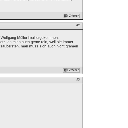
Zitieren
#2
n Wolfgang Müller hierhergekommen.
etz ich mich auch gerne rein, weil sie immer
ie saubersten, man muss sich auch nicht grämen
Zitieren
#3