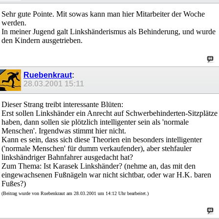
Sehr gute Pointe. Mit sowas kann man hier Mitarbeiter der Woche
werden.
In meiner Jugend galt Linkshänderismus als Behinderung, und wurde
den Kindern ausgetrieben.
Ruebenkraut
:
28.03.2001
15:11
Dieser Strang treibt interessante Blüten:
Erst sollen Linkshänder ein Anrecht auf Schwerbehinderten-Sitzplätze
haben, dann sollen sie plötzlich intelligenter sein als 'normale
Menschen'. Irgendwas stimmt hier nicht.
Kann es sein, dass sich diese Theorien ein besonders intelligenter
('normale Menschen' für dumm verkaufender), aber stehfauler
linkshändriger Bahnfahrer ausgedacht hat?
Zum Thema: Ist Karasek Linkshänder? (nehme an, das mit den
eingewachsenen Fußnägeln war nicht sichtbar, oder war H.K. baren
Fußes?)
(Beitrag wurde von Ruebenkraut am 28.03.2001 um 14:12 Uhr bearbeitet.)