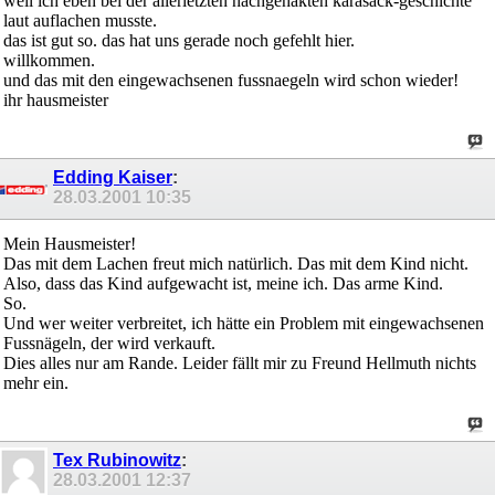
weil ich eben bei der allerletzten nachgehakten karasack-geschichte
laut auflachen musste.
das ist gut so. das hat uns gerade noch gefehlt hier.
willkommen.
und das mit den eingewachsenen fussnaegeln wird schon wieder!
ihr hausmeister
Edding Kaiser
:
28.03.2001
10:35
Mein Hausmeister!
Das mit dem Lachen freut mich natürlich. Das mit dem Kind nicht.
Also, dass das Kind aufgewacht ist, meine ich. Das arme Kind.
So.
Und wer weiter verbreitet, ich hätte ein Problem mit eingewachsenen
Fussnägeln, der wird verkauft.
Dies alles nur am Rande. Leider fällt mir zu Freund Hellmuth nichts
mehr ein.
Tex Rubinowitz
:
28.03.2001
12:37