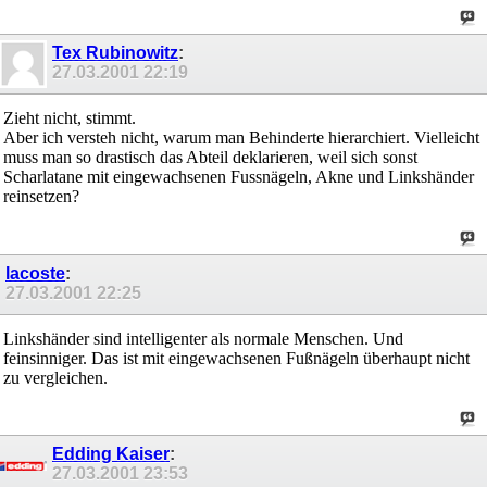
Tex Rubinowitz
:
27.03.2001
22:19
Zieht nicht, stimmt.
Aber ich versteh nicht, warum man Behinderte hierarchiert. Vielleicht
muss man so drastisch das Abteil deklarieren, weil sich sonst
Scharlatane mit eingewachsenen Fussnägeln, Akne und Linkshänder
reinsetzen?
lacoste
:
27.03.2001
22:25
Linkshänder sind intelligenter als normale Menschen. Und
feinsinniger. Das ist mit eingewachsenen Fußnägeln überhaupt nicht
zu vergleichen.
Edding Kaiser
:
27.03.2001
23:53