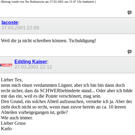
(Beitrag wurde von Tex Rubinowitz am 27.03.2001 um 21:07 Uhr bearbeitet.)
lacoste
:
27.03.2001
22:08
Weil die ja nicht schreiben können. Tschuldigung!
Edding Kaiser
:
27.03.2001
22:12
Lieber Tex,
nenn mich einen verdammten Lügner, aber ich bin bin dann doch
recht sicher, dass da SCHWERbehinderte stand... Oder aber ich bilde
mir das ein, weil es die Pointe verschönert, mag sein.
Den Grund, ein solches Abteil aufzusuchen, verstehe ich ja. Aber der
zieht doch nicht so recht, wenn man zuvor bereits an ca. 10 leeren
Abteilen vorbeigegangen ist, gelle?
Wie auch immer.
Lieber Gruss
Karlo