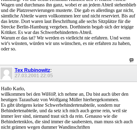
Wagen und durchmass ihn ganz, wobei er an jedem Abteil stehenblieb
und die Platzreservierungen musterte. Die gab es allerdings gar nicht,
sämtliche Abteile waren vollkommen leer und nicht reserviert. Bis auf
das letzte. Dort waren laut Beschriftung alle sechs Sitzplätze für die
Strecke Berlin-Hamburg vergeben. Dorthinein begab sich der teigige
Kritiker. Es war das Schwerbehinderten-Abteil.
Warum er das tat? Wir werden es vielleicht nie erfahren. Und wenn
wir's wüssten, würden wir uns wünschen, es nie erfahren zu haben,
oder so.
Tex Rubinowitz
:
27.03.2001
22:05
Hallo Karlo,
willkommen bei den WiHöP, ich nehme an, Du bist auch über den
heutigen Tazaufsatz von Wolfgang Müller hierhergekommen.
Es gibt übrigens keine Schwerbehindertenabteile, sondern nur
Behindertenabteile, und da setz ich mich auch gerne rein, weil sie
immer leer sind, niemand traut sich da rein. Genauso wie die
Behindertenklos, die sind immer die saubersten, man muss sich auch
nicht grämen wegen dummer Wandinschriften