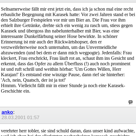
Seltsamerweise fällt mir erst jetzt ein, dass ich ja schon mal eine recht
erbauliche Begegnung mit Karasek hatte: Vor zwei Jahren stand er bei
den Salzburger Festspielen vor mir um Bier an. Die Frau vor ihm
erhielt ihre Getränke, drehte sich ein wenig zu rasch um, stiess gegen
Karasek und übergoss ihn nabelunterhalber mit Bier, was eine
interessante Dunkelfärbung seiner Hose bewirkte. In schöner
Erinnerung ist mir auch der Rückwärtshopser, den er
verzweifelterweise noch unternahm, um das Unvermeidliche
abzuwenden (und bei dem er dann mich wegpogte). Jedenfalls: Frau
kleckert, Frau erschrickt, Frau läuft rot an, schaut ihm ins Gesicht und
erkennt, dass das Opfer zu allem Überfluss (!) auch noch prominent
ist und ruft schrill und weithin hörbar: 'Um Gottes Willen, Herr
Karajan!' Es entstand eine winzige Pause, dann rief sie hinterher:
'Ach, nein, Quatsch, der ist ja tot!'
Hmmm. Vielleicht fällt mir in einer Stunde ja noch eine Karasek-
Geschichte ein.
anko
:
28.03.2001
01:57
verehrter herr tobler, sie sind schuld daran, dass unser kind aufwachte,