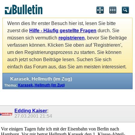
Wenn dies Ihr erster Besuch hier ist, lesen Sie bitte
zuerst die
Hilfe - Häufig gestellte Fragen
durch. Sie
müssen sich vermutlich
registrieren
, bevor Sie Beiträge
verfassen können. Klicken Sie oben auf 'Registrieren',
um den Registrierungsprozess zu starten. Sie können
auch jetzt schon Beiträge lesen. Suchen Sie sich
einfach das Forum aus, das Sie am meisten interessiert.
Karasek, Hellmuth (im Zug)
Thema:
Karasek, Hellmuth (im Zug)
Edding Kaiser
:
27.03.2001
21:54
Vor einigen Tagen fuhr ich mit der Eisenbahn von Berlin nach
Hamburg. Vor mir betrat Hellmuth Karasek den 1. Klasse-Abteil-