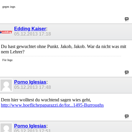
gegen inge.
Edding Kaiser
:
05.12.2013
17:18
Du hast gewuchtet ohne Punkt. Jakob, Jakob. War da nicht was mit
nem Lehrer?
Für Inge.
Porno Iglesias
:
05.12.2013
17:48
Dem hier wolltest du wuchtend sagen wies geht,
http://www.hoeflichepaparazzi.de/for...1495-Burroughs
Porno Iglesias
:
05.12.2013
17:51