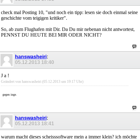
check mal Posting 10, "und noch ein tipp: lesen sie doch einmal seine
geschichte vom teigigen kritiker".
So, ab zum Flughafen mit Dir. Da Du mir nebenan nicht antwortest,
PENNST DU HEUTE BEI MIR ODER NICHT?
hanswasheiri
:
05.12.2013
18:40
J a !
Geändert von hanswasheiri (05.12.2013 um
19:17
Uhr)
gegen inge.
hanswasheiri
:
05.12.2013
18:41
warum macht dieses scheisssoftware mein a immer klein? ich möchte