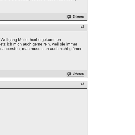
Zitieren
#2
n Wolfgang Müller hierhergekommen.
etz ich mich auch gerne rein, weil sie immer
ie saubersten, man muss sich auch nicht grämen
Zitieren
#3