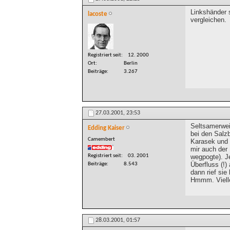
Linkshänder 
lacoste
vergleichen.
Registriert seit
12. 2000
Ort
Berlin
Beiträge
3.267
27.03.2001,
23:53
Seltsamerweis
Edding Kaiser
bei den Salzb
Camembert
Karasek und ü
mir auch der
Registriert seit
03. 2001
wegpogte). Je
Überfluss (!)
Beiträge
8.543
dann rief sie 
Hmmm. Viellei
28.03.2001,
01:57