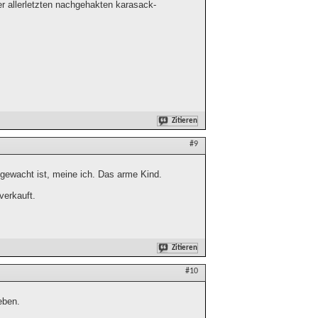
der allerletzten nachgehakten karasack-
Zitieren
#9
fgewacht ist, meine ich. Das arme Kind.
verkauft.
Zitieren
#10
eben.