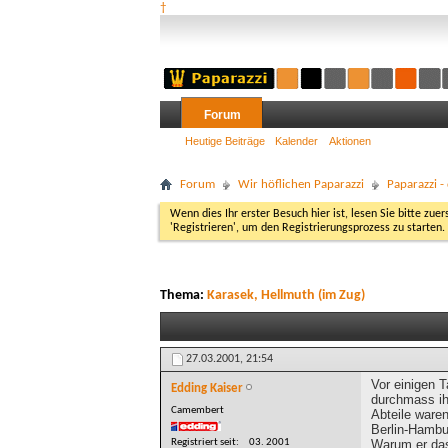
†
Forum
Heutige Beiträge
Kalender
Aktionen
Forum
Wir höflichen Paparazzi
Paparazzi 
Wenn dies Ihr erster Besuch hier ist, lesen Sie bitte zuer
'Registrieren', um den Registrierungsprozess zu starten.
Thema:
Karasek, Hellmuth (im Zug)
27.03.2001,
21:54
Vor einigen 
Edding Kaiser
durchmass ihn
Camembert
Abteile waren
Berlin-Hambur
Registriert seit
03. 2001
Warum er das