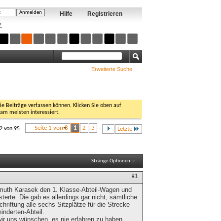
Hilfe
Registrieren
?
Erweiterte Suche
Sie Beiträge verfassen können. Klicken Sie oben auf
 am meisten interessiert.
Seite 1 von 8
1
2
3
...
12 von 95
Letzte
Stränge-Optionen
#1
llmuth Karasek den 1. Klasse-Abteil-Wagen und
erte. Die gab es allerdings gar nicht, sämtliche
chriftung alle sechs Sitzplätze für die Strecke
inderten-Abteil.
wir uns wünschen, es nie erfahren zu haben,