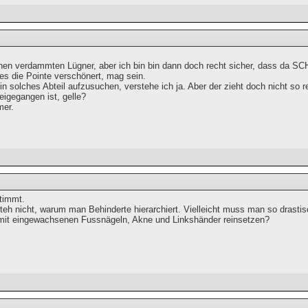
nen verdammten Lügner, aber ich bin bin dann doch recht sicher, dass da SCH
 es die Pointe verschönert, mag sein.
n solches Abteil aufzusuchen, verstehe ich ja. Aber der zieht doch nicht so 
eigegangen ist, gelle?
mer.
stimmt.
teh nicht, warum man Behinderte hierarchiert. Vielleicht muss man so drastisc
mit eingewachsenen Fussnägeln, Akne und Linkshänder reinsetzen?