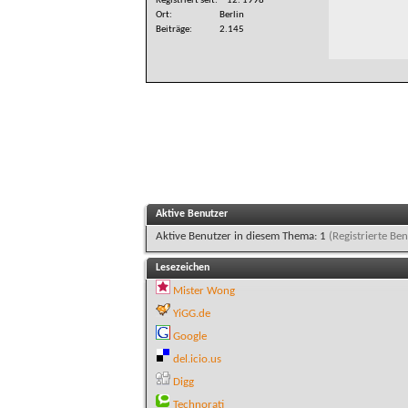
Registriert seit
12. 1998
Ort
Berlin
Beiträge
2.145
Aktive Benutzer
Aktive Benutzer in diesem Thema: 1
(Registrierte Ben
Lesezeichen
Mister Wong
YiGG.de
Google
del.icio.us
Digg
Technorati