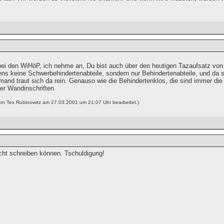
ei den WiHöP, ich nehme an, Du bist auch über den heutigen Tazaufsatz vo
ens keine Schwerbehindertenabteile, sondern nur Behindertenabteile, und da s
iemand traut sich da rein. Genauso wie die Behindertenklos, die sind immer d
r Wandinschriften
von Tex Rubinowitz am 27.03.2001 um 21:07 Uhr bearbeitet.)
icht schreiben können. Tschuldigung!