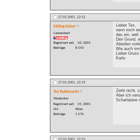
27.03.2001,
22:12
Lieber Tex,
Edding Kaiser
nenn mich ei
Camembert
das ein, weil
Den Grund, ei
Registriert seit
03. 2001
Abteilen vorb
Wie auch im
Beiträge
8.543
Lieber Gruss
Karlo
27.03.2001,
22:19
Zieht nicht, 
Tex Rubinowitz
Aber ich vers
Moderator
Scharlatane 
Registriert seit
01. 2001
Ort
Wien
Beiträge
1.576
27.03.2001,
22:25