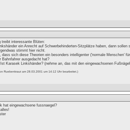
 treibt interessante Blüten:
inkshänder ein Anrecht auf Schwerbehinderten-Sitzplätze haben, dann sollen sie
rgendwas stimmt hier nicht.
 dass sich diese Theorien ein besonders intelligenter ('normale Menschen' fü
er Bahnfahrer ausgedacht hat?
st Karasek Linkshänder? (nehme an, das mit den eingewachsenen Fußnägeln 
von Ruebenkraut am 28.03.2001 um 14:12 Uhr bearbeitet.)
k hat eingewachsene fussnaegel?
alles!
ster