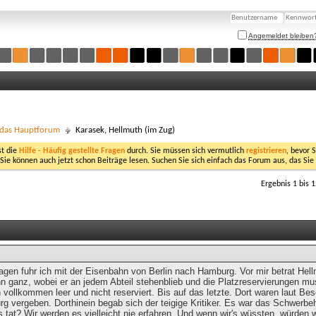
Angemeldet bleiben
- das Hauptforum
Karasek, Hellmuth (im Zug)
st die
Hilfe - Häufig gestellte Fragen
durch. Sie müssen sich vermutlich
registrieren
, bevor 
 Sie können auch jetzt schon Beiträge lesen. Suchen Sie sich einfach das Forum aus, das Sie
Ergebnis 1 bis 
Tagen fuhr ich mit der Eisenbahn von Berlin nach Hamburg. Vor mir betrat He
 ganz, wobei er an jedem Abteil stehenblieb und die Platzreservierungen must
 vollkommen leer und nicht reserviert. Bis auf das letzte. Dort waren laut Bes
g vergeben. Dorthinein begab sich der teigige Kritiker. Es war das Schwerbeh
 tat? Wir werden es vielleicht nie erfahren. Und wenn wir's wüssten, würden 