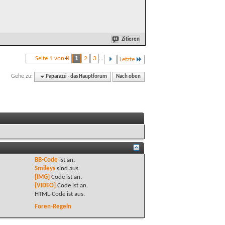
Zitieren
Seite 1 von 8
1
2
3
...
Letzte
Gehe zu:
Paparazzi - das Hauptforum
Nach oben
BB-Code
ist
an
.
Smileys
sind
aus
.
[IMG]
Code ist
an
.
[VIDEO]
Code ist
an
.
HTML-Code ist
aus
.
Foren-Regeln