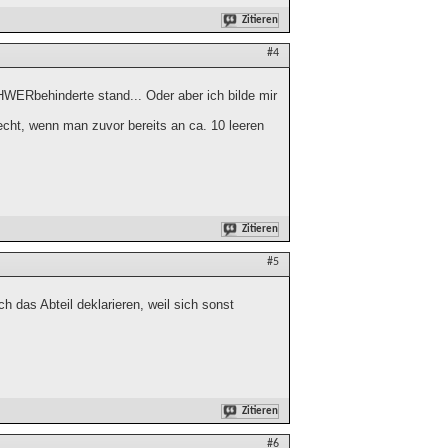
Zitieren
#4
WERbehinderte stand... Oder aber ich bilde mir
recht, wenn man zuvor bereits an ca. 10 leeren
Zitieren
#5
h das Abteil deklarieren, weil sich sonst
Zitieren
#6