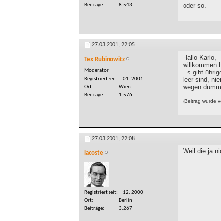
oder so.
Beiträge
8.543
27.03.2001,
22:05
Hallo Karlo,
Tex Rubinowitz
willkommen b
Moderator
Es gibt übrig
leer sind, n
Registriert seit
01. 2001
wegen dumme
Ort
Wien
Beiträge
1.576
(Beitrag wurde 
27.03.2001,
22:08
Weil die ja n
lacoste
Registriert seit
12. 2000
Ort
Berlin
Beiträge
3.267