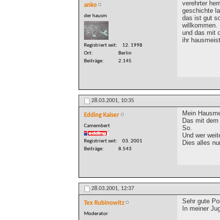
verehrter her
anko
geschichte l
der hausm
das ist gut s
willkommen.
und das mit 
ihr hausmeis
Registriert seit
12. 1998
Ort
Berlin
Beiträge
2.145
28.03.2001,
10:35
Mein Hausmei
Edding Kaiser
Das mit dem 
Camembert
So.
Und wer weite
Registriert seit
03. 2001
Dies alles nu
Beiträge
8.543
28.03.2001,
12:37
Sehr gute Po
Tex Rubinowitz
In meiner Ju
Moderator