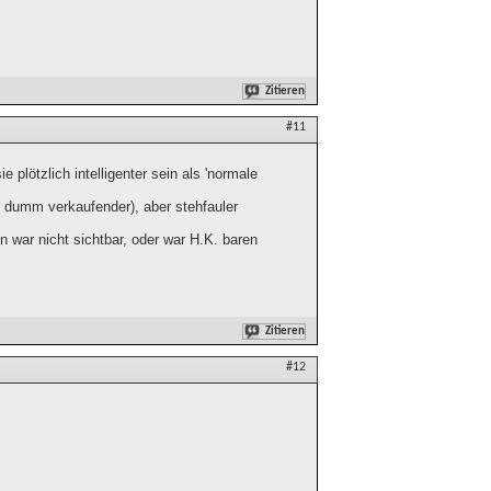
Zitieren
#11
 plötzlich intelligenter sein als 'normale
r dumm verkaufender), aber stehfauler
war nicht sichtbar, oder war H.K. baren
Zitieren
#12