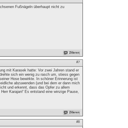
wachsenen Fußnägeln überhaupt nicht zu
Zitieren
#7
nung mit Karasek hatte: Vor zwei Jahren stand er
 drehte sich ein wenig zu rasch um, stiess gegen
seiner Hose bewirkte. In schöner Erinnerung ist
meidliche abzuwenden (und bei dem er dann mich
esicht und erkennt, dass das Opfer zu allem
n, Herr Karajan!' Es entstand eine winzige Pause,
Zitieren
#8