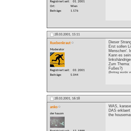
Registriert seit
01. 2001
Ort
Wien
Beiträge
1.576
28.03.2001,
15:11
Dieser Strang
Ruebenkraut
Erst sollen L
Moderator
Menschen'. I
Kann es sein,
linkshändrig
Zum Thema: I
Fußes?)
Registriert seit
03. 2001
(Beitrag wurde 
Beiträge
5.044
28.03.2001,
16:18
WAS, karase
anko
DAS erklaert 
der hausm
the housema