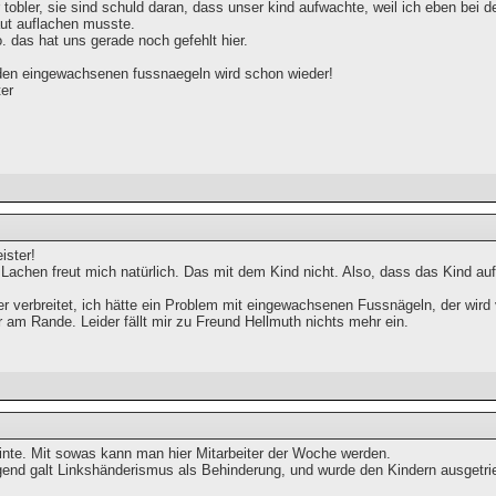
r tobler, sie sind schuld daran, dass unser kind aufwachte, weil ich eben bei 
aut auflachen musste.
o. das hat uns gerade noch gefehlt hier.
den eingewachsenen fussnaegeln wird schon wieder!
ter
ster!
Lachen freut mich natürlich. Das mit dem Kind nicht. Also, dass das Kind au
r verbreitet, ich hätte ein Problem mit eingewachsenen Fussnägeln, der wird 
r am Rande. Leider fällt mir zu Freund Hellmuth nichts mehr ein.
inte. Mit sowas kann man hier Mitarbeiter der Woche werden.
gend galt Linkshänderismus als Behinderung, und wurde den Kindern ausgetri