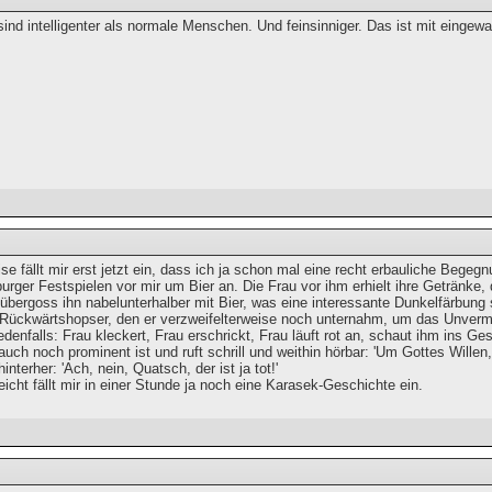
sind intelligenter als normale Menschen. Und feinsinniger. Das ist mit einge
e fällt mir erst jetzt ein, dass ich ja schon mal eine recht erbauliche Begeg
urger Festspielen vor mir um Bier an. Die Frau vor ihm erhielt ihre Getränke,
bergoss ihn nabelunterhalber mit Bier, was eine interessante Dunkelfärbung 
 Rückwärtshopser, den er verzweifelterweise noch unternahm, um das Unver
denfalls: Frau kleckert, Frau erschrickt, Frau läuft rot an, schaut ihm ins G
 auch noch prominent ist und ruft schrill und weithin hörbar: 'Um Gottes Wille
hinterher: 'Ach, nein, Quatsch, der ist ja tot!'
cht fällt mir in einer Stunde ja noch eine Karasek-Geschichte ein.