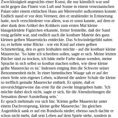
Zwecklosigkeit angesichts einer Kunst, die nur künstlich war und
nicht gegen das Fluten von Luft und Sonne in einem venezianischen
Palast oder einem einfachen Haus am Meeresufer aufkommen konnte.
Endlich stand er vor dem Vermeer, den er strahlender in Erinnerung
hatte, noch verschiedener von allem, was er sonst kannte, auf dem er
aber dank dem Artikel des Kritikers zum ersten Mal kleine
blaugekleidete Figürchen erkannte, ferner feststellte, daß der Sand
rosig gefärbt war, und endlich auch die kostbare Materie des ganz
kleinen gelben Mauerstücks entdeckte. Das Schwindelgefühl nahm
zu; er heftete seine Blicke - wie ein Kind auf einen gelben
Schmetterling, den es gern festhalten möchte - auf die kostbare kleine
Mauerecke. 'So hätte ich schreiben sollen, sagte er sich. Meine letzten
Bücher sind zu trocken, ich hätte mehr Farbe daran wenden, meine
Sprache in sich selbst so kostbar machen sollen, wie diese kleine
gelbe Mauerecke es ist.' Indessen entging ihm die Schwere seiner
Benommenheit nicht. In einer himmlischen Waage sah er auf der
einen Seite sein eigenes Leben, während die andere Schale die kleine
so trefflich gemalte Mauerecke enthielt. Er spürte, daß er
unvorsichtigerweise das erste für die zweite hingegeben hatte. 'Ich
möchte dabei doch nicht, sagte er sich, für die Abendzeitungen die
Sensation dieser Ausstellung sein.'
Er sprach mehrmals vor sich hin: 'Kleine gelbe Mauerecke unter
einem Dachvorsprung, kleine gelbe Mauerecke.' Im gleichen
Augenblick sank er auf ein Rundsofa nieder; ebenso rasch dachte er
schon nicht mehr, daß sein Leben auf dem Spiele stehe, sondern in