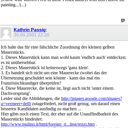
painting...'(...)
Kathrin Passig
:
30.09.2001
22:20
Ich halte das für eine fälschliche Zuordnung des kleinen gelben
Mauerstücks.
1. Dieses Mauerstück kann man wohl kaum 'endlich auch' entdecken;
es ist unübersehbar.
2. Dieses Mauerstück ist keineswegs 'ganz klein'.
3. Es handelt sich nicht um eine Mauerecke (wobei das der
Übersetzung geschuldet sein könnte - kann das mal ein
Französischkundiger überprüfen?
4. Diese Mauerecke, die keine ist, liegt auch nicht 'unter einem
Dachvorsprung'.
Leider sind die Abbildungen, die
http://images.google.com/images?
q=vermeer+delft
zutagefördert, nicht groß genug, um darauf einen
besseren Kandidaten ausfindig zu machen ...
Hier gibts noch einen Text, der eher auf die Unauffindbarkeit des
Mauerstücks hindeutet:
http://www.mulino.it/html/foreign_ri...ling/renzi.htm
.