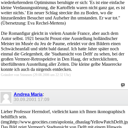
wiederkehrendem Optimismus beruhigte er sich: 'Es ist eine einfache
kleine Verdauungsstörung, die Kartoffeln waren nicht ganz gar, es ist
weiter nichts.' Ein neuer Schlag streckte ihn zu Boden, wo die
hinzueilenden Besucher und Aufseher ihn umstanden. Er war tot."
(Übersetzung: Eva Rechel-Mertens)
Die Romanfigur gleicht in vielem Anatole France, aber auch dem
Autor selbst. 1921 besucht Proust eine Ausstellung holländischer
Meister im Musée du Jeu de Paume, erleidet vor den Bildern einen
Schwächeanfall und stirbt bald darauf. Ich hatte Jahre später noch
einmal die Gelegenheit, die 'Stadtansicht von Delft' zu sehen, bei der
großen Vermeer-Retrospektive in Den Haag, der schrecklichsten,
überfülltesten Ausstellung aller Zeiten. Die kleine gelbe Mauerecke
konnte ich auch da nirgends entdecken.
Geändert von Stimmen (29.08.2006 um
22:32
Uhr)
Andrea Maria
:
30.09.2001
17:09
Lieber Professor Herrndorf, vielleicht kann ich Ihnen ikonographisch
behilflich sein.
(img)http://www.geocities.com/apolonia_dhaulag/YellowPatchDelft.jp
Das Bild zeigt Vermeer's Stadtansicht von Delft mit einem Hinweis