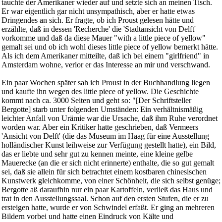
tauchte der Amerikaner wieder auf und setzte sich an meinen Tisch.
Er war eigentlich gar nicht unsympathisch, aber er hatte etwas
Dringendes an sich. Er fragte, ob ich Proust gelesen hätte und
erzählte, daß in dessen 'Recherche' die 'Stadtansicht von Delft'
vorkomme und daß da diese Mauer "with a little piece of yellow"
gemalt sei und ob ich wohl dieses little piece of yellow bemerkt hätte.
Als ich dem Amerikaner mitteilte, daß ich bei einem "girlfriend" in
Amsterdam wohne, verlor er das Interesse an mir und verschwand.
Ein paar Wochen später sah ich Proust in der Buchhandlung liegen
und kaufte ihn wegen des little piece of yellow. Die Geschichte
kommt nach ca. 3000 Seiten und geht so: "[Der Schriftsteller
Bergotte] starb unter folgenden Umständen: Ein verhältnismäßig
leichter Anfall von Urämie war die Ursache, daß ihm Ruhe verordnet
worden war. Aber ein Kritiker hatte geschrieben, daß Vermeers
'Ansicht von Delft' (die das Museum im Haag für eine Ausstellung
holländischer Kunst leihweise zur Verfügung gestellt hatte), ein Bild,
das er liebte und sehr gut zu kennen meinte, eine kleine gelbe
Mauerecke (an die er sich nicht erinnerte) enthalte, die so gut gemalt
sei, daß sie allein für sich betrachtet einem kostbaren chinesischen
Kunstwerk gleichkomme, von einer Schönheit, die sich selbst genüge;
Bergotte aß daraufhin nur ein paar Kartoffeln, verließ das Haus und
trat in den Ausstellungssaal. Schon auf den ersten Stufen, die er zu
ersteigen hatte, wurde er von Schwindel erfaßt. Er ging an mehreren
Bildern vorbei und hatte einen Eindruck von Kälte und