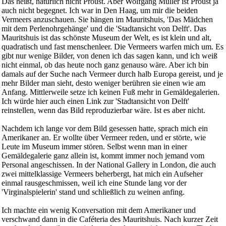
Das heißt, natürlich nicht Proust. Aber Wolfgang Müller ist Proust ja
auch nicht begegnet. Ich war in Den Haag, um mir die beiden
Vermeers anzuschauen. Sie hängen im Mauritshuis, 'Das Mädchen
mit dem Perlenohrgehänge' und die 'Stadtansicht von Delft'. Das
Mauritshuis ist das schönste Museum der Welt, es ist klein und alt,
quadratisch und fast menschenleer. Die Vermeers warfen mich um. Es
gibt nur wenige Bilder, von denen ich das sagen kann, und ich weiß
nicht einmal, ob das heute noch ganz genauso wäre. Aber ich bin
damals auf der Suche nach Vermeer durch halb Europa gereist, und je
mehr Bilder man sieht, desto weniger berühren sie einen wie am
Anfang. Mittlerweile setze ich keinen Fuß mehr in Gemäldegalerien.
Ich würde hier auch einen Link zur 'Stadtansicht von Delft'
reinstellen, wenn das Bild reproduzierbar wäre. Ist es aber nicht.
Nachdem ich lange vor dem Bild gesessen hatte, sprach mich ein
Amerikaner an. Er wollte über Vermeer reden, und er störte, wie
Leute im Museum immer stören. Selbst wenn man in einer
Gemäldegalerie ganz allein ist, kommt immer noch jemand vom
Personal angeschissen. In der National Gallery in London, die auch
zwei mittelklassige Vermeers beherbergt, hat mich ein Aufseher
einmal rausgeschmissen, weil ich eine Stunde lang vor der
'Virginalspielerin' stand und schließlich zu weinen anfing.
Ich machte ein wenig Konversation mit dem Amerikaner und
verschwand dann in die Caféteria des Mauritshuis. Nach kurzer Zeit