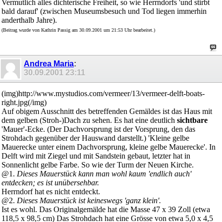
Vermutlich alles dichterische Freiheit, so wie Herrndorfs 'und stirbt
bald darauf' (zwischen Museumsbesuch und Tod liegen immerhin
anderthalb Jahre).
(Beitrag wurde von Kathrin Passig am 30.09.2001 um 21:53 Uhr bearbeitet.)
Andrea Maria
:
30.09.2001
23:11
(img)http://www.mystudios.com/vermeer/13/vermeer-delft-boats-
right.jpg(/img)
Auf obigem Ausschnitt des betreffenden Gemäldes ist das Haus mit
dem gelben (Stroh-)Dach zu sehen. Es hat eine deutlich
sichtbare
'Mauer'-Ecke. (Der Dachvorsprung ist der Vorsprung, den das
Strohdach gegenüber der Hauswand darstellt.) 'Kleine gelbe
Mauerecke unter einem Dachvorsprung, kleine gelbe Mauerecke'. In
Delft wird mit Ziegel und mit Sandstein gebaut, letzter hat in
Sonnenlicht gelbe Farbe. So wie der Turm der Neuen Kirche.
@1.
Dieses Mauerstück kann man wohl kaum 'endlich auch'
entdecken; es ist unübersehbar.
Herrndorf hat es nicht entdeckt.
@2.
Dieses Mauerstück ist keineswegs 'ganz klein'.
Ist es wohl. Das Originalgemälde hat die Masse 47 x 39 Zoll (etwa
118,5 x 98,5 cm) Das Strohdach hat eine Grösse von etwa 5,0 x 4,5