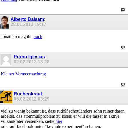
Alberto Balsam
:
28.01.2012
19:17
Jonathan mag ihn
auch
Porno Iglesias
:
02.02.2012
13:28
Kleiner Vermeernachtrag
Ruebenkraut
:
05.02.2012
03:29
viel zu wenig bekannt ist, dass rudolf schottländers sohn rainer daran
arbeitet, das atommüllproblem zu lösen: er will die fässer in aktive
vulkankrater versenken, siehe
hier
oder auf facebook unter "keyhole experiment" schauen: