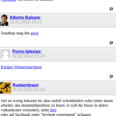
Alberto Balsam
:
28.01.2012
19:17
Jonathan mag ihn
auch
Porno Iglesias
:
02.02.2012
13:28
Kleiner Vermeernachtrag
Ruebenkraut
:
05.02.2012
03:29
viel zu wenig bekannt ist, dass rudolf schottländers sohn rainer daran
arbeitet, das atommüllproblem zu lösen: er will die fässer in aktive
vulkankrater versenken, siehe
hier
oder auf facebook unter "keyhole experiment" schauen: