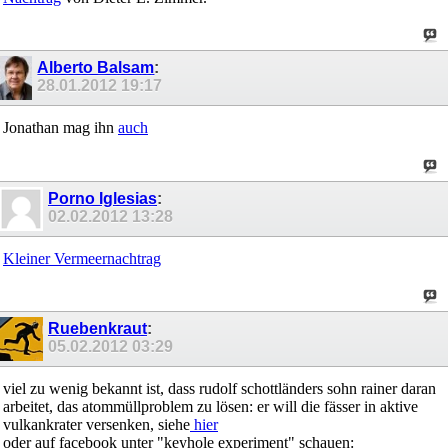
Alberto Balsam
:
28.01.2012
19:17
Jonathan mag ihn
auch
Porno Iglesias
:
02.02.2012
13:28
Kleiner Vermeernachtrag
Ruebenkraut
:
05.02.2012
03:29
viel zu wenig bekannt ist, dass rudolf schottländers sohn rainer daran
arbeitet, das atommüllproblem zu lösen: er will die fässer in aktive
vulkankrater versenken, siehe
hier
oder auf facebook unter "keyhole experiment" schauen: