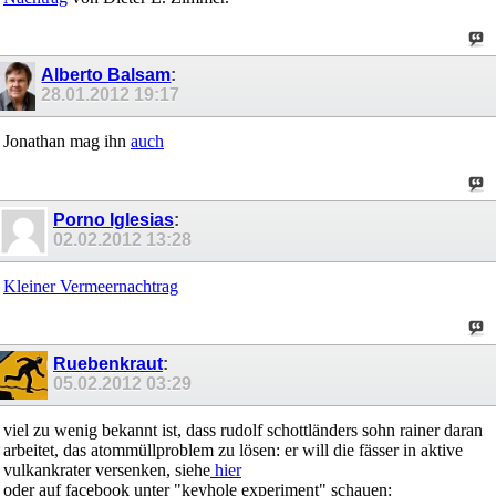
Alberto Balsam
:
28.01.2012
19:17
Jonathan mag ihn
auch
Porno Iglesias
:
02.02.2012
13:28
Kleiner Vermeernachtrag
Ruebenkraut
:
05.02.2012
03:29
viel zu wenig bekannt ist, dass rudolf schottländers sohn rainer daran
arbeitet, das atommüllproblem zu lösen: er will die fässer in aktive
vulkankrater versenken, siehe
hier
oder auf facebook unter "keyhole experiment" schauen: