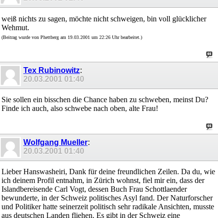
weiß nichts zu sagen, möchte nicht schweigen, bin voll glücklicher
Wehmut.
(Beitrag wurde von Phettberg am 19.03.2001 um 22:26 Uhr bearbeitet.)
Tex Rubinowitz
:
20.03.2001
01:40
Sie sollen ein bisschen die Chance haben zu schweben, meinst Du?
Finde ich auch, also schwebe nach oben, alte Frau!
Wolfgang Mueller
:
20.03.2001
01:40
Lieber Hanswasheiri, Dank für deine freundlichen Zeilen. Da du, wie
ich deinem Profil entnahm, in Zürich wohnst, fiel mir ein, dass der
Islandbereisende Carl Vogt, dessen Buch Frau Schottlaender
bewunderte, in der Schweiz politisches Asyl fand. Der Naturforscher
und Politiker hatte seinerzeit politisch sehr radikale Ansichten, musste
aus deutschen Landen fliehen. Es gibt in der Schweiz eine