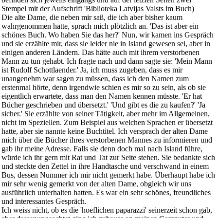
Stempel mit der Aufschrift 'Biblioteka Latvijas Valsts im Buch)
Die alte Dame, die neben mir saß, die ich aber bisher kaum
wahrgenommen hatte, sprach mich plötzlich an. 'Das ist aber ein
schönes Buch. Wo haben Sie das her?' Nun, wir kamen ins Gespräch
und sie erzählte mir, dass sie leider nie in Island gewesen sei, aber in
einigen anderen Ländern. Das hätte auch mit ihrem verstorbenen
Mann zu tun gehabt. Ich fragte nach und dann sagte sie: 'Mein Mann
ist Rudolf Schottlaender.' Ja, ich muss zugeben, dass es mir
unangenehm war sagen zu müssen, dass ich den Namen zum
erstenmal hörte, denn irgendwie schien es mir so zu sein, als ob sie
eigentlich erwartete, dass man den Namen kennen müsste. 'Er hat
Bücher geschrieben und übersetzt.' 'Und gibt es die zu kaufen?' 'Ja
sicher.' Sie erzählte von seiner Tätigkeit, aber mehr im Allgemeinen,
nicht im Speziellen. Zum Beispiel aus welchen Sprachen er übersetzt
hatte, aber sie nannte keine Buchtitel. Ich versprach der alten Dame
mich über die Bücher ihres verstorbenen Mannes zu informieren und
gab ihr meine Adresse. Falls sie denn doch mal nach Island führe,
würde ich ihr gern mit Rat und Tat zur Seite stehen. Sie bedankte sich
und steckte den Zettel in ihre Handtasche und verschwand in einem
Bus, dessen Nummer ich mir nicht gemerkt habe. Überhaupt habe ich
mir sehr wenig gemerkt von der alten Dame, obgleich wir uns
ausführlich unterhalten hatten. Es war ein sehr schönes, freundliches
und interessantes Gespräch.
Ich weiss nicht, ob es die 'hoeflichen paparazzi' seinerzeit schon gab,