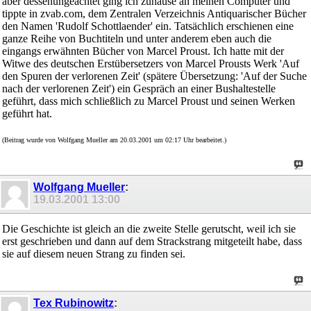
aber dessenungeachtet ging ich zuhause an meinen Computer und
tippte in zvab.com, dem Zentralen Verzeichnis Antiquarischer Bücher
den Namen 'Rudolf Schottlaender' ein. Tatsächlich erschienen eine
ganze Reihe von Buchtiteln und unter anderem eben auch die
eingangs erwähnten Bücher von Marcel Proust. Ich hatte mit der
Witwe des deutschen Erstübersetzers von Marcel Prousts Werk 'Auf
den Spuren der verlorenen Zeit' (spätere Übersetzung: 'Auf der Suche
nach der verlorenen Zeit') ein Gespräch an einer Bushaltestelle
geführt, dass mich schließlich zu Marcel Proust und seinen Werken
geführt hat.
(Beitrag wurde von Wolfgang Mueller am 20.03.2001 um 02:17 Uhr bearbeitet.)
Wolfgang Mueller
:
19.03.2001
13:00
Die Geschichte ist gleich an die zweite Stelle gerutscht, weil ich sie
erst geschrieben und dann auf dem Strackstrang mitgeteilt habe, dass
sie auf diesem neuen Strang zu finden sei.
Tex Rubinowitz
: