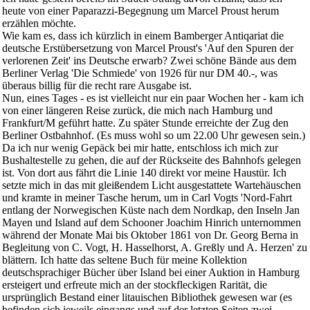
heute von einer Paparazzi-Begegnung um Marcel Proust herum
erzählen möchte.
Wie kam es, dass ich kürzlich in einem Bamberger Antiqariat die
deutsche Erstübersetzung von Marcel Proust's 'Auf den Spuren der
verlorenen Zeit' ins Deutsche erwarb? Zwei schöne Bände aus dem
Berliner Verlag 'Die Schmiede' von 1926 für nur DM 40.-, was
überaus billig für die recht rare Ausgabe ist.
Nun, eines Tages - es ist vielleicht nur ein paar Wochen her - kam ich
von einer längeren Reise zurück, die mich nach Hamburg und
Frankfurt/M geführt hatte. Zu später Stunde erreichte der Zug den
Berliner Ostbahnhof. (Es muss wohl so um 22.00 Uhr gewesen sein.)
Da ich nur wenig Gepäck bei mir hatte, entschloss ich mich zur
Bushaltestelle zu gehen, die auf der Rückseite des Bahnhofs gelegen
ist. Von dort aus fährt die Linie 140 direkt vor meine Haustür. Ich
setzte mich in das mit gleißendem Licht ausgestattete Wartehäuschen
und kramte in meiner Tasche herum, um in Carl Vogts 'Nord-Fahrt
entlang der Norwegischen Küste nach dem Nordkap, den Inseln Jan
Mayen und Island auf dem Schooner Joachim Hinrich unternommen
während der Monate Mai bis Oktober 1861 von Dr. Georg Berna in
Begleitung von C. Vogt, H. Hasselhorst, A. Greßly und A. Herzen' zu
blättern. Ich hatte das seltene Buch für meine Kollektion
deutschsprachiger Bücher über Island bei einer Auktion in Hamburg
ersteigert und erfreute mich an der stockfleckigen Rarität, die
ursprünglich Bestand einer litauischen Bibliothek gewesen war (es
befinden sich jeweils eingangs und auf der letzten Seiten zwei