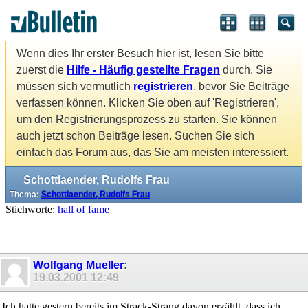
Wenn dies Ihr erster Besuch hier ist, lesen Sie bitte
zuerst die
Hilfe - Häufig gestellte Fragen
durch. Sie
müssen sich vermutlich
registrieren
, bevor Sie Beiträge
verfassen können. Klicken Sie oben auf 'Registrieren',
um den Registrierungsprozess zu starten. Sie können
auch jetzt schon Beiträge lesen. Suchen Sie sich
einfach das Forum aus, das Sie am meisten interessiert.
Schottlaender, Rudolfs Frau
Thema:
Schottlaender, Rudolfs Frau
Stichworte:
hall of fame
Wolfgang Mueller
:
19.03.2001
12:49
Ich hatte gestern bereits im Strack-Strang davon erzählt, dass ich