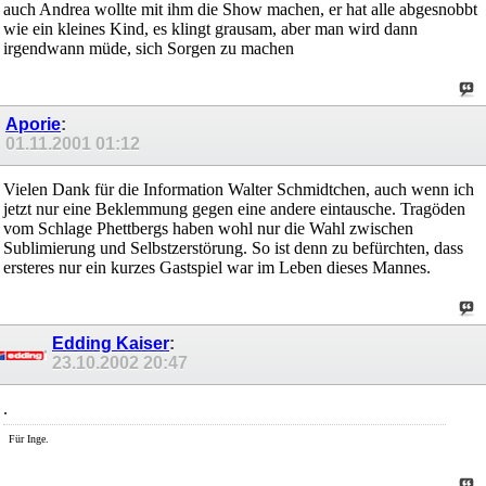
auch Andrea wollte mit ihm die Show machen, er hat alle abgesnobbt
wie ein kleines Kind, es klingt grausam, aber man wird dann
irgendwann müde, sich Sorgen zu machen
Aporie
:
01.11.2001
01:12
Vielen Dank für die Information Walter Schmidtchen, auch wenn ich
jetzt nur eine Beklemmung gegen eine andere eintausche. Tragöden
vom Schlage Phettbergs haben wohl nur die Wahl zwischen
Sublimierung und Selbstzerstörung. So ist denn zu befürchten, dass
ersteres nur ein kurzes Gastspiel war im Leben dieses Mannes.
Edding Kaiser
:
23.10.2002
20:47
.
Für Inge.