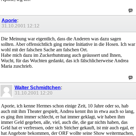
Aporie
:
31.10.2001
12:12
Die Meinung war eigentlich, dass die Anderen was dazu sagen
sollten. Aber offensichtlich ging meine Initiative in die Hosen. Ich war
wohl mit der falschen Sache am falschen Ort.
Habe mich dazu im Zuckerhutstrang auch geäussert und Ihnen,
Wucht, für das Wuchten gedankt, das ich fälschlicherweise Andrea
Maria zuschrieb.
Walter Schmidtchen
:
31.10.2001
12:20
Aporie, ich kenne Hermes schon einige Zeit, 10 Jahre oder so, hab
auch mit ihm Theater gespielt, Andrea kennt ihn in etwa auch so lang,
es ging ihm immer schlecht, er hat immer geklagt, wir haben ihm
immer Geld gegeben, alle, viel, auch die, die gar nichts haben, das
Geld hat er verfressen, oder sich Stricher gekauft, ist mir auch egal, er
hat Angebote bekommen, der ORF wollte seine Show weitermachen,