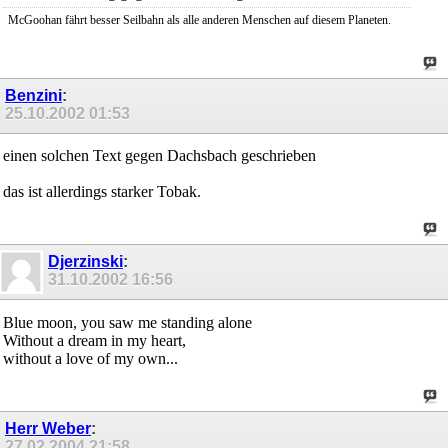
McGoohan fährt besser Seilbahn als alle anderen Menschen auf diesem Planeten.
Benzini
:
25.10.2002
01:53
einen solchen Text gegen Dachsbach geschrieben
das ist allerdings starker Tobak.
Djerzinski
:
31.10.2002
16:56
Blue moon, you saw me standing alone
Without a dream in my heart,
without a love of my own...
Herr Weber
:
27.02.2004
21:58