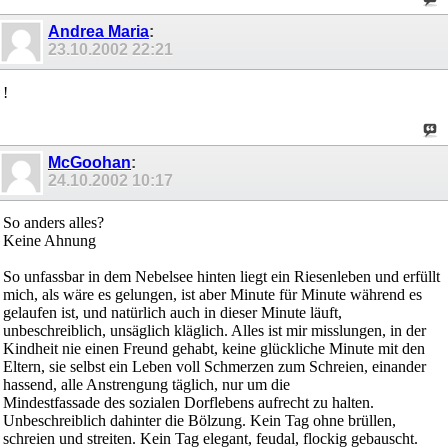
Andrea Maria
:
23.10.2002
22:21
!
McGoohan
:
24.10.2002
10:17
So anders alles?
Keine Ahnung
So unfassbar in dem Nebelsee hinten liegt ein Riesenleben und erfüllt
mich, als wäre es gelungen, ist aber Minute für Minute während es
gelaufen ist, und natürlich auch in dieser Minute läuft,
unbeschreiblich, unsäglich kläglich. Alles ist mir misslungen, in der
Kindheit nie einen Freund gehabt, keine glückliche Minute mit den
Eltern, sie selbst ein Leben voll Schmerzen zum Schreien, einander
hassend, alle Anstrengung täglich, nur um die
Mindestfassade des sozialen Dorflebens aufrecht zu halten.
Unbeschreiblich dahinter die Bölzung. Kein Tag ohne brüllen,
schreien und streiten. Kein Tag elegant, feudal, flockig gebauscht.