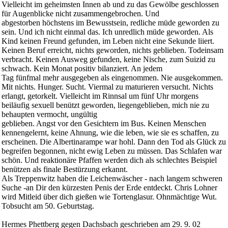
Vielleicht im geheimsten Innen ab und zu das Gewölbe geschlossen
für Augenblicke nicht zusammengebrochen. Und
abgestorben höchstens im Bewusstsein, redliche müde geworden zu
sein. Und ich nicht einmal das. Ich unredlich müde geworden. Als
Kind keinen Freund gefunden, im Leben nicht eine Sekunde liiert.
Keinen Beruf erreicht, nichts geworden, nichts geblieben. Todeinsam
verbracht. Keinen Ausweg gefunden, keine Nische, zum Suizid zu
schwach. Kein Monat positiv bilanziert. An jedem
Tag fünfmal mehr ausgegeben als eingenommen. Nie ausgekommen.
Mit nichts. Hunger. Sucht. Viermal zu maturieren versucht. Nichts
erlangt, getorkelt. Vielleicht im Rinnsal um fünf Uhr morgens
beiläufig sexuell benützt geworden, liegengeblieben, mich nie zu
behaupten vermocht, ungültig
geblieben. Angst vor den Gesichtern im Bus. Keinen Menschen
kennengelernt, keine Ahnung, wie die leben, wie sie es schaffen, zu
erscheinen. Die Albertinarampe war hohl. Dann den Tod als Glück zu
begreifen begonnen, nicht ewig Leben zu müssen. Das Schlafen war
schön. Und reaktionäre Pfaffen werden dich als schlechtes Beispiel
benützen als finale Bestürzung erkannt.
Als Treppenwitz haben die Leichenwäscher - nach langem schweren
Suche -an Dir den kürzesten Penis der Erde entdeckt. Chris Lohner
wird Mitleid über dich gießen wie Tortenglasur. Ohnmächtige Wut.
Tobsucht am 50. Geburtstag.
Hermes Phettberg gegen Dachsbach geschrieben am 29. 9. 02