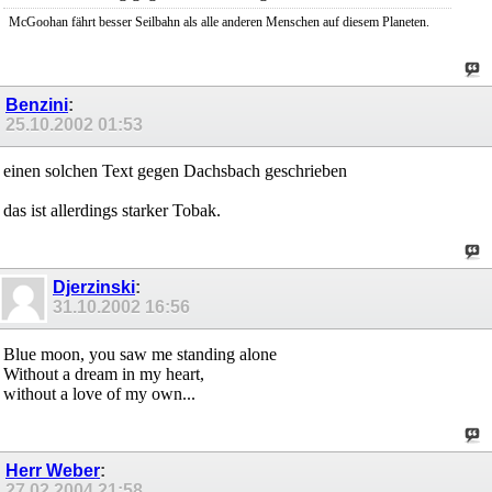
McGoohan fährt besser Seilbahn als alle anderen Menschen auf diesem Planeten.
Benzini
:
25.10.2002
01:53
einen solchen Text gegen Dachsbach geschrieben
das ist allerdings starker Tobak.
Djerzinski
:
31.10.2002
16:56
Blue moon, you saw me standing alone
Without a dream in my heart,
without a love of my own...
Herr Weber
:
27.02.2004
21:58