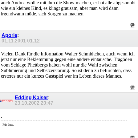
auch Andrea wollte mit ihm die Show machen, er hat alle abgesnobbt
wie ein kleines Kind, es klingt grausam, aber man wird dann
irgendwann müde, sich Sorgen zu machen
Aporie
:
01.11.2001
01:12
Vielen Dank für die Information Walter Schmidtchen, auch wenn ich
jetzt nur eine Beklemmung gegen eine andere eintausche. Tragöden
vom Schlage Phettbergs haben wohl nur die Wahl zwischen
Sublimierung und Selbstzerstörung. So ist denn zu befürchten, dass
ersteres nur ein kurzes Gastspiel war im Leben dieses Mannes.
Edding Kaiser
:
23.10.2002
20:47
.
Für Inge.