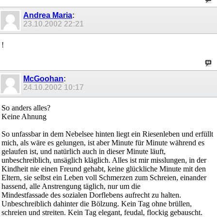
Andrea Maria
:
23.10.2002
22:21
!
McGoohan
:
24.10.2002
10:17
So anders alles?
Keine Ahnung
So unfassbar in dem Nebelsee hinten liegt ein Riesenleben und erfüllt
mich, als wäre es gelungen, ist aber Minute für Minute während es
gelaufen ist, und natürlich auch in dieser Minute läuft,
unbeschreiblich, unsäglich kläglich. Alles ist mir misslungen, in der
Kindheit nie einen Freund gehabt, keine glückliche Minute mit den
Eltern, sie selbst ein Leben voll Schmerzen zum Schreien, einander
hassend, alle Anstrengung täglich, nur um die
Mindestfassade des sozialen Dorflebens aufrecht zu halten.
Unbeschreiblich dahinter die Bölzung. Kein Tag ohne brüllen,
schreien und streiten. Kein Tag elegant, feudal, flockig gebauscht.