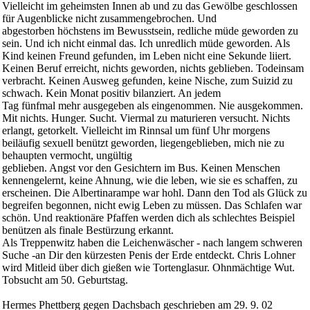
Vielleicht im geheimsten Innen ab und zu das Gewölbe geschlossen
für Augenblicke nicht zusammengebrochen. Und
abgestorben höchstens im Bewusstsein, redliche müde geworden zu
sein. Und ich nicht einmal das. Ich unredlich müde geworden. Als
Kind keinen Freund gefunden, im Leben nicht eine Sekunde liiert.
Keinen Beruf erreicht, nichts geworden, nichts geblieben. Todeinsam
verbracht. Keinen Ausweg gefunden, keine Nische, zum Suizid zu
schwach. Kein Monat positiv bilanziert. An jedem
Tag fünfmal mehr ausgegeben als eingenommen. Nie ausgekommen.
Mit nichts. Hunger. Sucht. Viermal zu maturieren versucht. Nichts
erlangt, getorkelt. Vielleicht im Rinnsal um fünf Uhr morgens
beiläufig sexuell benützt geworden, liegengeblieben, mich nie zu
behaupten vermocht, ungültig
geblieben. Angst vor den Gesichtern im Bus. Keinen Menschen
kennengelernt, keine Ahnung, wie die leben, wie sie es schaffen, zu
erscheinen. Die Albertinarampe war hohl. Dann den Tod als Glück zu
begreifen begonnen, nicht ewig Leben zu müssen. Das Schlafen war
schön. Und reaktionäre Pfaffen werden dich als schlechtes Beispiel
benützen als finale Bestürzung erkannt.
Als Treppenwitz haben die Leichenwäscher - nach langem schweren
Suche -an Dir den kürzesten Penis der Erde entdeckt. Chris Lohner
wird Mitleid über dich gießen wie Tortenglasur. Ohnmächtige Wut.
Tobsucht am 50. Geburtstag.
Hermes Phettberg gegen Dachsbach geschrieben am 29. 9. 02