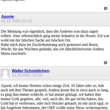
Aporie
:
31.10.2001
12:12
Die Meinung war eigentlich, dass die Anderen was dazu sagen
sollten. Aber offensichtlich ging meine Initiative in die Hosen. Ich war
wohl mit der falschen Sache am falschen Ort.
Habe mich dazu im Zuckerhutstrang auch geäussert und Ihnen,
Wucht, für das Wuchten gedankt, das ich fälschlicherweise Andrea
Maria zuschrieb.
Walter Schmidtchen
:
31.10.2001
12:20
Aporie, ich kenne Hermes schon einige Zeit, 10 Jahre oder so, hab
auch mit ihm Theater gespielt, Andrea kennt ihn in etwa auch so lang,
es ging ihm immer schlecht, er hat immer geklagt, wir haben ihm
immer Geld gegeben, alle, viel, auch die, die gar nichts haben, das
Geld hat er verfressen, oder sich Stricher gekauft, ist mir auch egal, er
hat Angebote bekommen, der ORF wollte seine Show weitermachen,