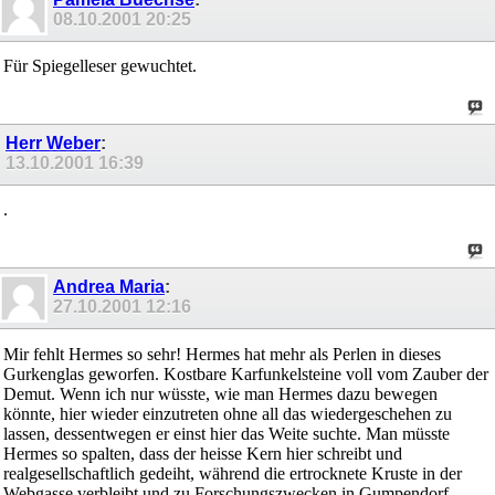
08.10.2001
20:25
Für Spiegelleser gewuchtet.
Herr Weber
:
13.10.2001
16:39
.
Andrea Maria
:
27.10.2001
12:16
Mir fehlt Hermes so sehr! Hermes hat mehr als Perlen in dieses
Gurkenglas geworfen. Kostbare Karfunkelsteine voll vom Zauber der
Demut. Wenn ich nur wüsste, wie man Hermes dazu bewegen
könnte, hier wieder einzutreten ohne all das wiedergeschehen zu
lassen, dessentwegen er einst hier das Weite suchte. Man müsste
Hermes so spalten, dass der heisse Kern hier schreibt und
realgesellschaftlich gedeiht, während die ertrocknete Kruste in der
Webgasse verbleibt und zu Forschungszwecken in Gumpendorf