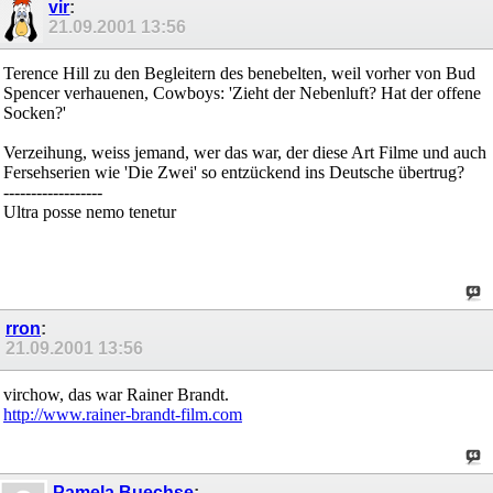
vir
:
21.09.2001
13:56
Terence Hill zu den Begleitern des benebelten, weil vorher von Bud
Spencer verhauenen, Cowboys: 'Zieht der Nebenluft? Hat der offene
Socken?'
Verzeihung, weiss jemand, wer das war, der diese Art Filme und auch
Fersehserien wie 'Die Zwei' so entzückend ins Deutsche übertrug?
------------------
Ultra posse nemo tenetur
rron
:
21.09.2001
13:56
virchow, das war Rainer Brandt.
http://www.rainer-brandt-film.com
Pamela Buechse
: