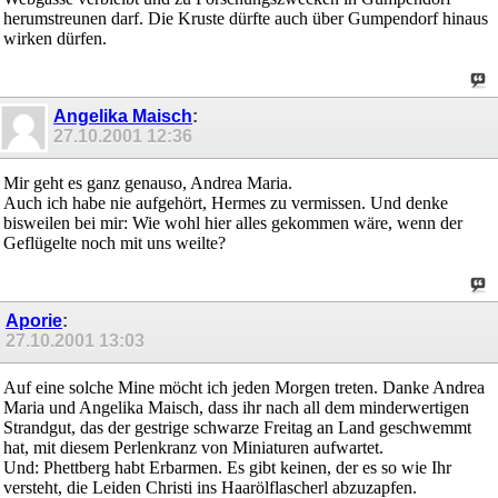
herumstreunen darf. Die Kruste dürfte auch über Gumpendorf hinaus
wirken dürfen.
Angelika Maisch
:
27.10.2001
12:36
Mir geht es ganz genauso, Andrea Maria.
Auch ich habe nie aufgehört, Hermes zu vermissen. Und denke
bisweilen bei mir: Wie wohl hier alles gekommen wäre, wenn der
Geflügelte noch mit uns weilte?
Aporie
:
27.10.2001
13:03
Auf eine solche Mine möcht ich jeden Morgen treten. Danke Andrea
Maria und Angelika Maisch, dass ihr nach all dem minderwertigen
Strandgut, das der gestrige schwarze Freitag an Land geschwemmt
hat, mit diesem Perlenkranz von Miniaturen aufwartet.
Und: Phettberg habt Erbarmen. Es gibt keinen, der es so wie Ihr
versteht, die Leiden Christi ins Haarölflascherl abzuzapfen.