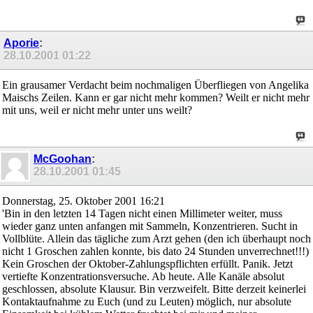
Aporie
:
28.10.2001
01:22
Ein grausamer Verdacht beim nochmaligen Überfliegen von Angelika
Maischs Zeilen. Kann er gar nicht mehr kommen? Weilt er nicht mehr
mit uns, weil er nicht mehr unter uns weilt?
McGoohan
:
28.10.2001
01:45
Donnerstag, 25. Oktober 2001 16:21
'Bin in den letzten 14 Tagen nicht einen Millimeter weiter, muss
wieder ganz unten anfangen mit Sammeln, Konzentrieren. Sucht in
Vollblüte. Allein das tägliche zum Arzt gehen (den ich überhaupt noch
nicht 1 Groschen zahlen konnte, bis dato 24 Stunden unverrechnet!!!)
Kein Groschen der Oktober-Zahlungspflichten erfüllt. Panik. Jetzt
vertiefte Konzentrationsversuche. Ab heute. Alle Kanäle absolut
geschlossen, absolute Klausur. Bin verzweifelt. Bitte derzeit keinerlei
Kontaktaufnahme zu Euch (und zu Leuten) möglich, nur absolute