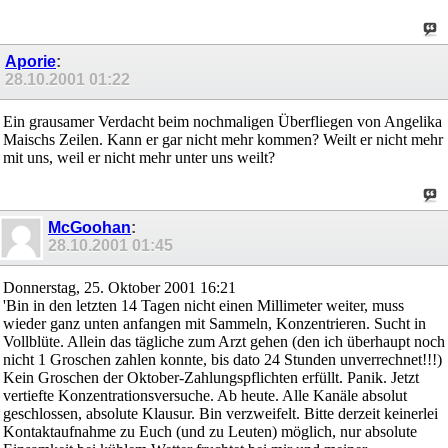
Aporie
:
28.10.2001
01:22
Ein grausamer Verdacht beim nochmaligen Überfliegen von Angelika
Maischs Zeilen. Kann er gar nicht mehr kommen? Weilt er nicht mehr
mit uns, weil er nicht mehr unter uns weilt?
McGoohan
:
28.10.2001
01:45
Donnerstag, 25. Oktober 2001 16:21
'Bin in den letzten 14 Tagen nicht einen Millimeter weiter, muss
wieder ganz unten anfangen mit Sammeln, Konzentrieren. Sucht in
Vollblüte. Allein das tägliche zum Arzt gehen (den ich überhaupt noch
nicht 1 Groschen zahlen konnte, bis dato 24 Stunden unverrechnet!!!)
Kein Groschen der Oktober-Zahlungspflichten erfüllt. Panik. Jetzt
vertiefte Konzentrationsversuche. Ab heute. Alle Kanäle absolut
geschlossen, absolute Klausur. Bin verzweifelt. Bitte derzeit keinerlei
Kontaktaufnahme zu Euch (und zu Leuten) möglich, nur absolute