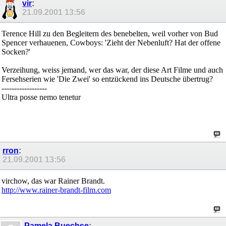
vir
:
21.09.2001
13:56
Terence Hill zu den Begleitern des benebelten, weil vorher von Bud
Spencer verhauenen, Cowboys: 'Zieht der Nebenluft? Hat der offene
Socken?'
Verzeihung, weiss jemand, wer das war, der diese Art Filme und auch
Fersehserien wie 'Die Zwei' so entzückend ins Deutsche übertrug?
------------------
Ultra posse nemo tenetur
rron
:
21.09.2001
13:56
virchow, das war Rainer Brandt.
http://www.rainer-brandt-film.com
Pamela Buechse
: