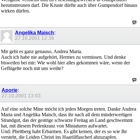
herumstreunen darf. Die Kruste dürfte auch über Gumpendorf hinaus
wirken dürfen.
Angelika Maisch
:
27.10.2001
12:36
Mir geht es ganz genauso, Andrea Maria.
Auch ich habe nie aufgehört, Hermes zu vermissen. Und denke
bisweilen bei mir: Wie wohl hier alles gekommen wäre, wenn der
Geflügelte noch mit uns weilte?
Aporie
:
27.10.2001
13:03
Auf eine solche Mine möcht ich jeden Morgen treten. Danke Andrea
Maria und Angelika Maisch, dass ihr nach all dem minderwertigen
Strandgut, das der gestrige schwarze Freitag an Land geschwemmt
hat, mit diesem Perlenkranz von Miniaturen aufwartet.
Und: Phettberg habt Erbarmen. Es gibt keinen, der es so wie Ihr
versteht, die Leiden Christi ins Haarölflascherl abzuzapfen.