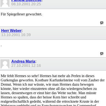
08.10.2001
20:25
Für Spiegelleser gewuchtet.
Herr Weber
:
13.10.2001
16:39
.
Andrea Maria
:
27.10.2001
12:16
Mir fehlt Hermes so sehr! Hermes hat mehr als Perlen in dieses
Gurkenglas geworfen. Kostbare Karfunkelsteine voll vom Zauber der
Demut. Wenn ich nur wüsste, wie man Hermes dazu bewegen
könnte, hier wieder einzutreten ohne all das wiedergeschehen zu
lassen, dessentwegen er einst hier das Weite suchte. Man müsste
Hermes so spalten, dass der heisse Kern hier schreibt und
realgesellschaftlich gedeiht, während die ertrocknete Kruste in der
Webgasse verbleibt und zu Forschungszwecken in Gumpendorf