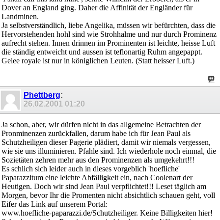
Dover an England ging. Daher die Affinität der Engländer für
Landminen.
Ja selbstverständlich, liebe Angelika, müssen wir befürchten, dass die
Hervorstehenden hohl sind wie Strohhalme und nur durch Prominenz
aufrecht stehen. Innen drinnen im Prominenten ist leichte, heisse Luft
die ständig entweicht und aussen ist teflonartig Ruhm angepappt.
Gelee royale ist nur in königlichen Leuten. (Statt heisser Luft.)
Phettberg
:
26.02.2001
01:20
Ja schon, aber, wir dürfen nicht in das allgemeine Betrachten der
Pronminenzen zurückfallen, darum habe ich für Jean Paul als
Schutzheiligen dieser Pagerie plädiert, damit wir niemals vergessen,
wie sie uns illuminieren. Pfahle sind. Ich wiederhole noch einmal, die
Sozietäten zehren mehr aus den Prominenzen als umgekehrt!!!
Es schlich sich leider auch in dieses vorgeblich 'hoefliche'
Paparazzitum eine leichte Abfälligkeit ein, nach Coolenart der
Heutigen. Doch wir sind Jean Paul verpflichtet!!! Leset täglich am
Morgen, bevor Ihr die Promenten nicht absichtlich schauen geht, voll
Eifer das Link auf unserem Portal:
www.hoefliche-paparazzi.de/Schutzheiliger. Keine Billigkeiten hier!