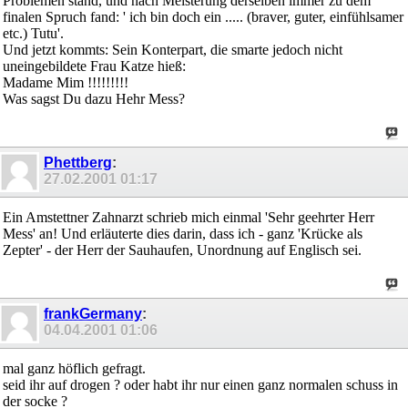
Problemen stand, und nach Meisterung derselben immer zu dem
finalen Spruch fand: ' ich bin doch ein ..... (braver, guter, einfühlsamer
etc.) Tutu'.
Und jetzt kommts: Sein Konterpart, die smarte jedoch nicht
uneingebildete Frau Katze hieß:
Madame Mim !!!!!!!!!
Was sagst Du dazu Hehr Mess?
Phettberg
:
27.02.2001
01:17
Ein Amstettner Zahnarzt schrieb mich einmal 'Sehr geehrter Herr
Mess' an! Und erläuterte dies darin, dass ich - ganz 'Krücke als
Zepter' - der Herr der Sauhaufen, Unordnung auf Englisch sei.
frankGermany
:
04.04.2001
01:06
mal ganz höflich gefragt.
seid ihr auf drogen ? oder habt ihr nur einen ganz normalen schuss in
der socke ?