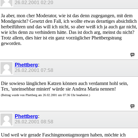
26.02.2001
02:20
Ja aber, mon cher Moderator, wie ist das denn zugegangen, mit dem
Mondgesicht? Gesetzt den Fall, ich wollte etwas derartiges absichtlich
herbeiführen und das will ich nicht, so aber weiß ich ja auch gar nicht,
wie ichs denn zu verhindern hätte. Das ist doch arg, meinst du nicht?
Trotz allem, dies hier ist ein ganz vorzüglicher Phettbergstrang
geworden.
Phettberg
:
26.02.2001
07:58
Die sowieso länglichen Katzen können auch verdammt hohl sein,
Tex, 'uneinsehbar miniert' würde sie Andrea Maria nennen!
(Beitrag wurde von Phettberg am 26.02.2001 um 07:36 Uhr bearbeitet.)
Phettberg
:
26.02.2001
08:58
Und weil wir gerade Faschingmontagmorgen haben, möchte ich