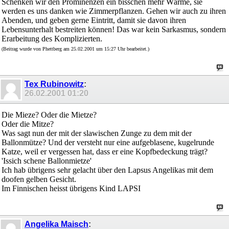
Schenken wir den Prominenzen ein bisschen mehr Wärme, sie
werden es uns danken wie Zimmerpflanzen. Gehen wir auch zu ihren
Abenden, und geben gerne Eintritt, damit sie davon ihren
Lebensunterhalt bestreiten können! Das war kein Sarkasmus, sondern
Erarbeitung des Komplizierten.
(Beitrag wurde von Phettberg am 25.02.2001 um 15:27 Uhr bearbeitet.)
Tex Rubinowitz
:
26.02.2001
01:20
Die Mieze? Oder die Mietze?
Oder die Mitze?
Was sagt nun der mit der slawischen Zunge zu dem mit der
Ballonmütze? Und der versteht nur eine aufgeblasene, kugelrunde
Katze, weil er vergessen hat, dass er eine Kopfbedeckung trägt?
'Issich schene Ballonmietze'
Ich hab übrigens sehr gelacht über den Lapsus Angelikas mit dem
doofen gelben Gesicht.
Im Finnischen heisst übrigens Kind LAPSI
Angelika Maisch
: