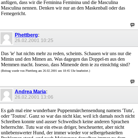
anfügen, dass wir die Feminina Feminina und die Masculina
Masculina nennen. Denken wir nur an den Maskenball oder das
Femegericht.
Phettberg
:
26.02.2001
10:25
Das 'ie' hat nichts mehr zu reden, scheints. Schauen wir uns nur die
Mimin und den Mimen an. Was dagegen das Doppel-m aus den
Memmen macht. Issesso, dass Mimende dem ie zu einsichtig sind?
(Beitrag wurde von Phettberg am 26.02.2001 um 18:45 Uhr bearbeitet.)
Andrea Maria
:
26.02.2001
13:06
Es gab mal eine wunderbare Puppenmärchensendung namens 'Tutu',
oder 'Toutou'. Ganz so war das nicht klar, weil ich damals noch nicht
Schreiben konnte und ausser Schwedisch keine anderen Sprachen
beherrschte. Tutu war ein etwas dröger, bescheuerter, aber nicht
unliebenswerter Hund, der immer wieder vor selbergebastelten