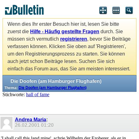
Wenn dies Ihr erster Besuch hier ist, lesen Sie bitte
zuerst die
Hilfe - Häufig gestellte Fragen
durch. Sie
müssen sich vermutlich
registrieren
, bevor Sie Beiträge
verfassen können. Klicken Sie oben auf 'Registrieren',
um den Registrierungsprozess zu starten. Sie können
auch jetzt schon Beiträge lesen. Suchen Sie sich
einfach das Forum aus, das Sie am meisten interessiert.
Die Doofen (am Hamburger Flughafen)
Thema:
Die Doofen (am Hamburger Flughafen)
Stichworte:
hall of fame
Andrea Maria
:
26.02.2001
01:20
'I shall call this land mine', schrie Wilhelm der Eroberer, als er in