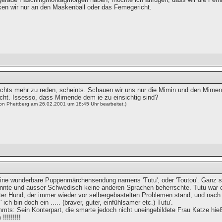
en wir nur an den Maskenball oder das Femegericht.
 nichts mehr zu reden, scheints. Schauen wir uns nur die Mimin und den Mi
. Issesso, dass Mimende dem ie zu einsichtig sind?
von Phettberg am 26.02.2001 um 18:45 Uhr bearbeitet.)
ine wunderbare Puppenmärchensendung namens 'Tutu', oder 'Toutou'. Ganz so 
nnte und ausser Schwedisch keine anderen Sprachen beherrschte. Tutu war ei
ter Hund, der immer wieder vor selbergebastelten Problemen stand, und nach
 ich bin doch ein ..... (braver, guter, einfühlsamer etc.) Tutu'.
mts: Sein Konterpart, die smarte jedoch nicht uneingebildete Frau Katze hie
!!!!!!!!