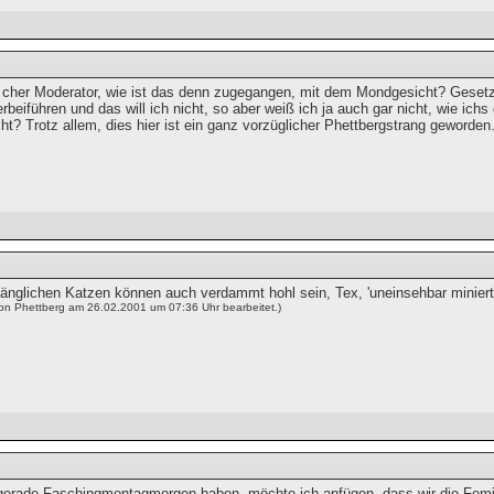
 cher Moderator, wie ist das denn zugegangen, mit dem Mondgesicht? Gesetzt 
erbeiführen und das will ich nicht, so aber weiß ich ja auch gar nicht, wie ich
ht? Trotz allem, dies hier ist ein ganz vorzüglicher Phettbergstrang geworden
länglichen Katzen können auch verdammt hohl sein, Tex, 'uneinsehbar miniert
von Phettberg am 26.02.2001 um 07:36 Uhr bearbeitet.)
 gerade Faschingmontagmorgen haben, möchte ich anfügen, dass wir die Fem