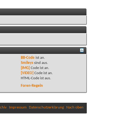
BB-Code
ist
an
.
Smileys
sind
aus
.
[IMG]
Code ist
an
.
[VIDEO]
Code ist
an
.
HTML-Code ist
aus
.
Foren-Regeln
chiv
Impressum
Datenschutzerklärung
Nach oben