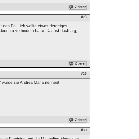
Zitieren
#28
den Fall, ich wollte etwas derartiges
s denn zu verhindern hätte. Das ist doch arg,
.
Zitieren
#29
' würde sie Andrea Maria nennen!
Zitieren
#30
inina Feminina und die Masculina Masculina