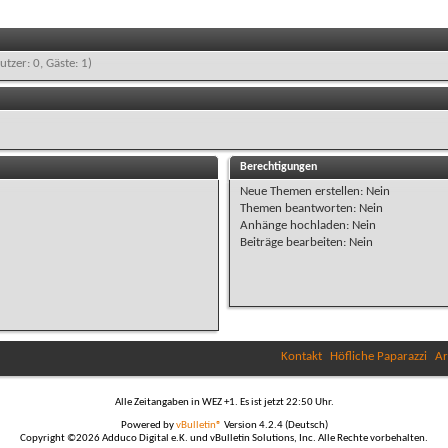
utzer: 0, Gäste: 1)
Berechtigungen
Neue Themen erstellen:
Nein
Themen beantworten:
Nein
Anhänge hochladen:
Nein
Beiträge bearbeiten:
Nein
Kontakt
Höfliche Paparazzi
Ar
Alle Zeitangaben in WEZ +1. Es ist jetzt
22:50
Uhr.
Powered by
vBulletin®
Version 4.2.4 (Deutsch)
Copyright ©2026 Adduco Digital e.K. und vBulletin Solutions, Inc. Alle Rechte vorbehalten.