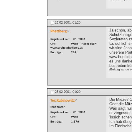
26.02.2001,
01:20
Ja schon, abe
Phettberg
Schutzheilige
Sozietäten z
Registriert seit
01. 2001
Es schlich si
Ort
Wien ---> aber auch:
wir sind Jean
www.arche-phettberg.at
unserem Port
Beiträge
224
www.hoeflich
es uns danke
bestreiten k
(Beitrag wurde 
26.02.2001,
01:20
Die Mieze? O
Tex Rubinowitz
Oder die Mit
Moderator
Was sagt nun
er vergessen
Registriert seit
01. 2001
'Issich schen
Ort
Wien
Ich hab übri
Beiträge
1.576
Im Finnische