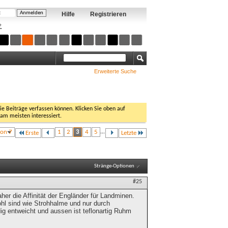
Hilfe
Registrieren
?
Erweiterte Suche
Sie Beiträge verfassen können. Klicken Sie oben auf
 am meisten interessiert.
von 7
1
2
3
4
5
...
Erste
Letzte
Stränge-Optionen
#25
Daher die Affinität der Engländer für Landminen.
ohl sind wie Strohhalme und nur durch
dig entweicht und aussen ist teflonartig Ruhm