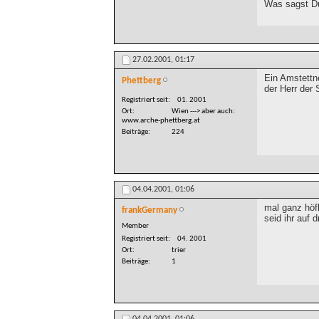
Was sagst D
27.02.2001,
01:17
Ein Amstettne
Phettberg
der Herr der
Registriert seit
01. 2001
Ort
Wien ---> aber auch:
www.arche-phettberg.at
Beiträge
224
04.04.2001,
01:06
mal ganz höfl
frankGermany
seid ihr auf 
Member
Registriert seit
04. 2001
Ort
trier
Beiträge
1