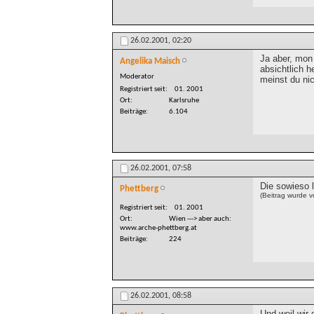
26.02.2001,
02:20
Ja aber, mon
Angelika Maisch
absichtlich h
Moderator
meinst du nic
Registriert seit
01. 2001
Ort
Karlsruhe
Beiträge
6.104
26.02.2001,
07:58
Die sowieso 
Phettberg
(Beitrag wurde 
Registriert seit
01. 2001
Ort
Wien ---> aber auch:
www.arche-phettberg.at
Beiträge
224
26.02.2001,
08:58
Und weil wir