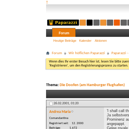
†
Forum
Heutige Beiträge
Kalender
Aktionen
Forum
Wir höflichen Paparazzi
Paparazzi 
Wenn dies Ihr erster Besuch hier ist, lesen Sie bitte zuer
'Registrieren', um den Registrierungsprozess zu starten.
Thema:
Die Doofen (am Hamburger Flughafen)
26.02.2001,
01:20
'I shall call
Andrea Maria
Ja selbstver
Comandantina
Prominenz auf
angepappt.
Registriert seit
12. 2000
Gelee royale 
Beiträge
1.672