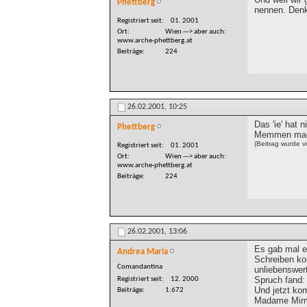
Phettberg
nennen. Denk
Registriert seit
01. 2001
Ort
Wien ---> aber auch:
www.arche-phettberg.at
Beiträge
224
26.02.2001,
10:25
Das 'ie' hat
Phettberg
Memmen macht
(Beitrag wurde 
Registriert seit
01. 2001
Ort
Wien ---> aber auch:
www.arche-phettberg.at
Beiträge
224
26.02.2001,
13:06
Es gab mal e
Andrea Maria
Schreiben ko
Comandantina
unliebenswer
Spruch fand: '
Registriert seit
12. 2000
Und jetzt kom
Beiträge
1.672
Madame Mim !