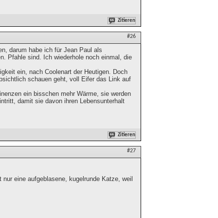
Zitieren
#26
en, darum habe ich für Jean Paul als
en. Pfahle sind. Ich wiederhole noch einmal, die
ligkeit ein, nach Coolenart der Heutigen. Doch
bsichtlich schauen geht, voll Eifer das Link auf
ominenzen ein bisschen mehr Wärme, sie werden
ritt, damit sie davon ihren Lebensunterhalt
Zitieren
#27
 nur eine aufgeblasene, kugelrunde Katze, weil