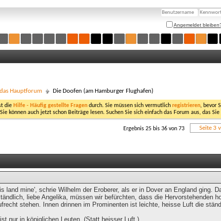
Angemeldet bleiben
- das Hauptforum
Die Doofen (am Hamburger Flughafen)
st die
Hilfe - Häufig gestellte Fragen
durch. Sie müssen sich vermutlich
registrieren
, bevor 
 Sie können auch jetzt schon Beiträge lesen. Suchen Sie sich einfach das Forum aus, das Sie
Seite 3 
Ergebnis 25 bis 36 von 73
 this land mine', schrie Wilhelm der Eroberer, als er in Dover an England ging. 
ständlich, liebe Angelika, müssen wir befürchten, dass die Hervorstehenden h
recht stehen. Innen drinnen im Prominenten ist leichte, heisse Luft die stän
ist nur in königlichen Leuten. (Statt heisser Luft.)