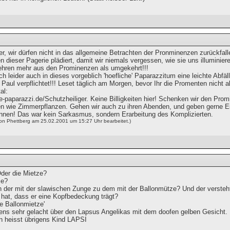
r, wir dürfen nicht in das allgemeine Betrachten der Pronminenzen zurückfall
n dieser Pagerie plädiert, damit wir niemals vergessen, wie sie uns illuminier
ehren mehr aus den Prominenzen als umgekehrt!!!
ch leider auch in dieses vorgeblich 'hoefliche' Paparazzitum eine leichte Abfäl
 Paul verpflichtet!!! Leset täglich am Morgen, bevor Ihr die Promenten nicht a
al:
e-paparazzi.de/Schutzheiliger. Keine Billigkeiten hier! Schenken wir den Pr
n wie Zimmerpflanzen. Gehen wir auch zu ihren Abenden, und geben gerne Eint
önnen! Das war kein Sarkasmus, sondern Erarbeitung des Komplizierten.
von Phettberg am 25.02.2001 um 15:27 Uhr bearbeitet.)
der die Mietze?
ze?
 der mit der slawischen Zunge zu dem mit der Ballonmütze? Und der versteht
 hat, dass er eine Kopfbedeckung trägt?
e Ballonmietze'
gens sehr gelacht über den Lapsus Angelikas mit dem doofen gelben Gesicht.
n heisst übrigens Kind LAPSI