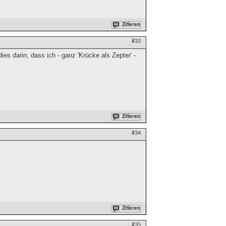
Zitieren
#33
es darin, dass ich - ganz 'Krücke als Zepter' -
Zitieren
#34
Zitieren
#35