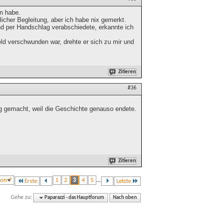
en habe.
licher Begleitung, aber ich habe nix gemerkt.
 und per Handschlag verabschiedete, erkannte ich
eld verschwunden war, drehte er sich zu mir und
Zitieren
#36
g gemacht, weil die Geschichte genauso endete.
Zitieren
von 7
1
2
3
4
5
...
Erste
Letzte
Gehe zu:
Paparazzi - das Hauptforum
Nach oben