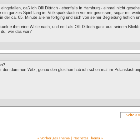
r eingefallen, daß ich Olli Dittrich - ebenfalls in Hamburg - einmal nicht geseh
e ein ganzes Spiel lang im Volksparkstadion vor mir gesessen, sogar mit weib
 in der ca. 85. Minute alleine fortging und sich von seiner Begleitung höflich
uckte ihm eine Weile nach, und erst als Olli Dittrich ganz aus seinem Blickf
 du, wer das war?'
nn?
ür den dummen Witz, genau den gleichen hab ich schon mal im Polanskistran
Seite 3 
«
Vorheriges Thema
|
Nächstes Thema
»