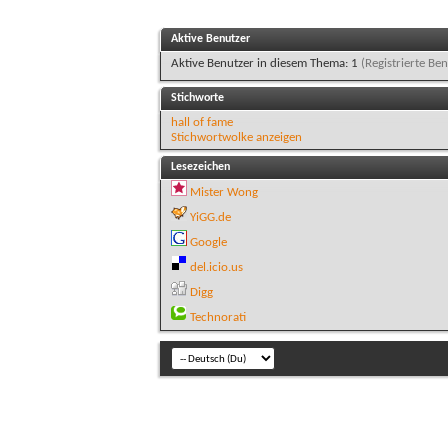
Aktive Benutzer
Aktive Benutzer in diesem Thema: 1
(Registrierte Ben
Stichworte
hall of fame
Stichwortwolke anzeigen
Lesezeichen
Mister Wong
YiGG.de
Google
del.icio.us
Digg
Technorati