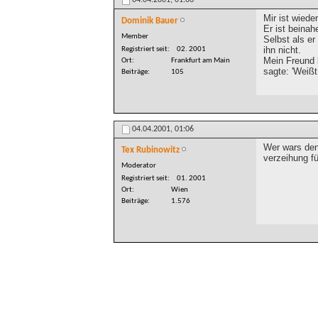
04.04.2001,
01:06
Mir ist wiede
Dominik Bauer
Er ist beinah
Member
Selbst als er
ihn nicht.
Registriert seit
02. 2001
Mein Freund k
Ort
Frankfurt am Main
sagte: 'Weißt
Beiträge
105
04.04.2001,
01:06
Wer wars de
Tex Rubinowitz
verzeihung f
Moderator
Registriert seit
01. 2001
Ort
Wien
Beiträge
1.576