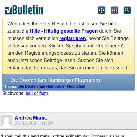
Wenn dies Ihr erster Besuch hier ist, lesen Sie bitte
zuerst die
Hilfe - Häufig gestellte Fragen
durch. Sie
müssen sich vermutlich
registrieren
, bevor Sie Beiträge
verfassen können. Klicken Sie oben auf 'Registrieren',
um den Registrierungsprozess zu starten. Sie können
auch jetzt schon Beiträge lesen. Suchen Sie sich
einfach das Forum aus, das Sie am meisten interessiert.
Die Doofen (am Hamburger Flughafen)
Thema:
Die Doofen (am Hamburger Flughafen)
Stichworte:
hall of fame
Andrea Maria
:
26.02.2001
01:20
'I shall call this land mine', schrie Wilhelm der Eroberer, als er in