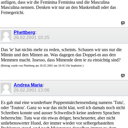
anfügen, dass wir die Feminina Feminina und die Masculina
Masculina nennen. Denken wir nur an den Maskenball oder das
Femegericht.
Phettberg
:
26.02.2001
10:25
Das 'ie' hat nichts mehr zu reden, scheints. Schauen wir uns nur die
Mimin und den Mimen an. Was dagegen das Doppel-m aus den
Memmen macht. Issesso, dass Mimende dem ie zu einsichtig sind?
(Beitrag wurde von Phettberg am 26.02.2001 um 18:45 Uhr bearbeitet.)
Andrea Maria
:
26.02.2001
13:06
Es gab mal eine wunderbare Puppenmärchensendung namens 'Tutu',
oder 'Toutou'. Ganz so war das nicht klar, weil ich damals noch nicht
Schreiben konnte und ausser Schwedisch keine anderen Sprachen
beherrschte. Tutu war ein etwas dröger, bescheuerter, aber nicht
unliebenswerter Hund, der immer wieder vor selbergebastelten