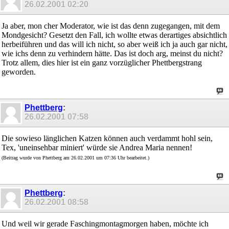
26.02.2001
02:20
Ja aber, mon cher Moderator, wie ist das denn zugegangen, mit dem
Mondgesicht? Gesetzt den Fall, ich wollte etwas derartiges absichtlich
herbeiführen und das will ich nicht, so aber weiß ich ja auch gar nicht,
wie ichs denn zu verhindern hätte. Das ist doch arg, meinst du nicht?
Trotz allem, dies hier ist ein ganz vorzüglicher Phettbergstrang
geworden.
Phettberg
:
26.02.2001
07:58
Die sowieso länglichen Katzen können auch verdammt hohl sein,
Tex, 'uneinsehbar miniert' würde sie Andrea Maria nennen!
(Beitrag wurde von Phettberg am 26.02.2001 um 07:36 Uhr bearbeitet.)
Phettberg
:
26.02.2001
08:58
Und weil wir gerade Faschingmontagmorgen haben, möchte ich