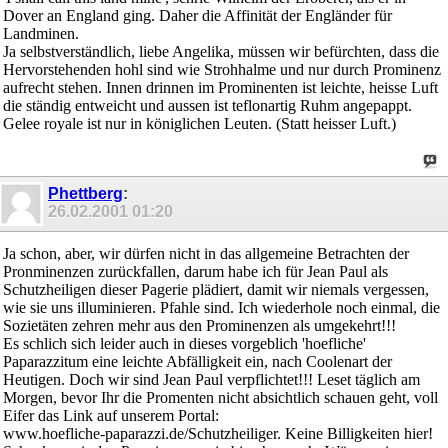
Dover an England ging. Daher die Affinität der Engländer für
Landminen.
Ja selbstverständlich, liebe Angelika, müssen wir befürchten, dass die
Hervorstehenden hohl sind wie Strohhalme und nur durch Prominenz
aufrecht stehen. Innen drinnen im Prominenten ist leichte, heisse Luft
die ständig entweicht und aussen ist teflonartig Ruhm angepappt.
Gelee royale ist nur in königlichen Leuten. (Statt heisser Luft.)
Phettberg
:
26.02.2001
01:20
Ja schon, aber, wir dürfen nicht in das allgemeine Betrachten der
Pronminenzen zurückfallen, darum habe ich für Jean Paul als
Schutzheiligen dieser Pagerie plädiert, damit wir niemals vergessen,
wie sie uns illuminieren. Pfahle sind. Ich wiederhole noch einmal, die
Sozietäten zehren mehr aus den Prominenzen als umgekehrt!!!
Es schlich sich leider auch in dieses vorgeblich 'hoefliche'
Paparazzitum eine leichte Abfälligkeit ein, nach Coolenart der
Heutigen. Doch wir sind Jean Paul verpflichtet!!! Leset täglich am
Morgen, bevor Ihr die Promenten nicht absichtlich schauen geht, voll
Eifer das Link auf unserem Portal:
www.hoefliche-paparazzi.de/Schutzheiliger. Keine Billigkeiten hier!