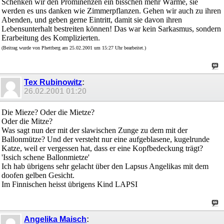
Schenken wir den Prominenzen ein bisschen mehr Wärme, sie
werden es uns danken wie Zimmerpflanzen. Gehen wir auch zu ihren
Abenden, und geben gerne Eintritt, damit sie davon ihren
Lebensunterhalt bestreiten können! Das war kein Sarkasmus, sondern
Erarbeitung des Komplizierten.
(Beitrag wurde von Phettberg am 25.02.2001 um 15:27 Uhr bearbeitet.)
Tex Rubinowitz
:
26.02.2001
01:20
Die Mieze? Oder die Mietze?
Oder die Mitze?
Was sagt nun der mit der slawischen Zunge zu dem mit der
Ballonmütze? Und der versteht nur eine aufgeblasene, kugelrunde
Katze, weil er vergessen hat, dass er eine Kopfbedeckung trägt?
'Issich schene Ballonmietze'
Ich hab übrigens sehr gelacht über den Lapsus Angelikas mit dem
doofen gelben Gesicht.
Im Finnischen heisst übrigens Kind LAPSI
Angelika Maisch
: