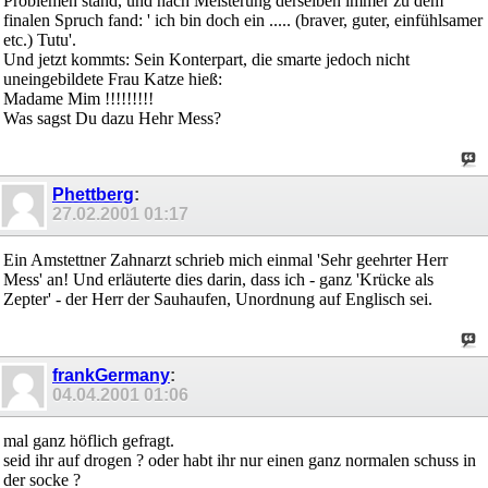
Problemen stand, und nach Meisterung derselben immer zu dem
finalen Spruch fand: ' ich bin doch ein ..... (braver, guter, einfühlsamer
etc.) Tutu'.
Und jetzt kommts: Sein Konterpart, die smarte jedoch nicht
uneingebildete Frau Katze hieß:
Madame Mim !!!!!!!!!
Was sagst Du dazu Hehr Mess?
Phettberg
:
27.02.2001
01:17
Ein Amstettner Zahnarzt schrieb mich einmal 'Sehr geehrter Herr
Mess' an! Und erläuterte dies darin, dass ich - ganz 'Krücke als
Zepter' - der Herr der Sauhaufen, Unordnung auf Englisch sei.
frankGermany
:
04.04.2001
01:06
mal ganz höflich gefragt.
seid ihr auf drogen ? oder habt ihr nur einen ganz normalen schuss in
der socke ?