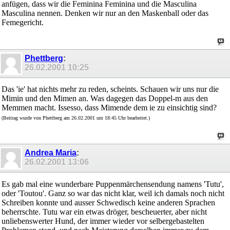
anfügen, dass wir die Feminina Feminina und die Masculina
Masculina nennen. Denken wir nur an den Maskenball oder das
Femegericht.
Phettberg
:
26.02.2001
10:25
Das 'ie' hat nichts mehr zu reden, scheints. Schauen wir uns nur die
Mimin und den Mimen an. Was dagegen das Doppel-m aus den
Memmen macht. Issesso, dass Mimende dem ie zu einsichtig sind?
(Beitrag wurde von Phettberg am 26.02.2001 um 18:45 Uhr bearbeitet.)
Andrea Maria
:
26.02.2001
13:06
Es gab mal eine wunderbare Puppenmärchensendung namens 'Tutu',
oder 'Toutou'. Ganz so war das nicht klar, weil ich damals noch nicht
Schreiben konnte und ausser Schwedisch keine anderen Sprachen
beherrschte. Tutu war ein etwas dröger, bescheuerter, aber nicht
unliebenswerter Hund, der immer wieder vor selbergebastelten