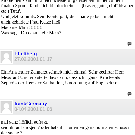
Problemen stand, und nach Meisterung derselben immer zu dem
finalen Spruch fand: ' ich bin doch ein ..... (braver, guter, einfühlsamer
etc.) Tutu'.
Und jetzt kommts: Sein Konterpart, die smarte jedoch nicht
uneingebildete Frau Katze hieß:
Madame Mim !!!!!!!!!
Was sagst Du dazu Hehr Mess?
Phettberg
:
27.02.2001
01:17
Ein Amstettner Zahnarzt schrieb mich einmal 'Sehr geehrter Herr
Mess' an! Und erläuterte dies darin, dass ich - ganz 'Krücke als
Zepter' - der Herr der Sauhaufen, Unordnung auf Englisch sei.
frankGermany
:
04.04.2001
01:06
mal ganz höflich gefragt.
seid ihr auf drogen ? oder habt ihr nur einen ganz normalen schuss in
der socke ?