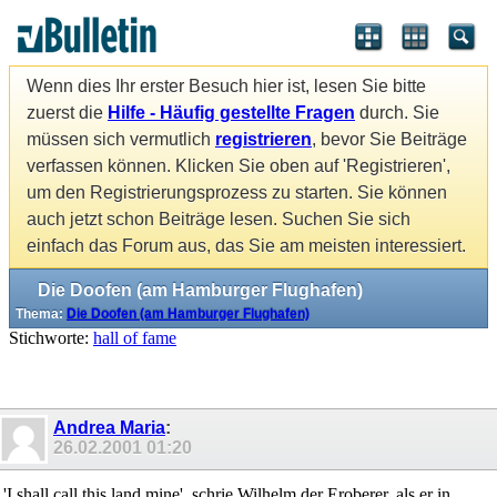
Wenn dies Ihr erster Besuch hier ist, lesen Sie bitte
zuerst die
Hilfe - Häufig gestellte Fragen
durch. Sie
müssen sich vermutlich
registrieren
, bevor Sie Beiträge
verfassen können. Klicken Sie oben auf 'Registrieren',
um den Registrierungsprozess zu starten. Sie können
auch jetzt schon Beiträge lesen. Suchen Sie sich
einfach das Forum aus, das Sie am meisten interessiert.
Die Doofen (am Hamburger Flughafen)
Thema:
Die Doofen (am Hamburger Flughafen)
Stichworte:
hall of fame
Andrea Maria
:
26.02.2001
01:20
'I shall call this land mine', schrie Wilhelm der Eroberer, als er in