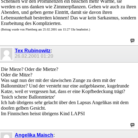
Schenken wir den Prominenzen ein bisschen mehr Wärme, sie
werden es uns danken wie Zimmerpflanzen. Gehen wir auch zu ihren
Abenden, und geben gerne Eintritt, damit sie davon ihren
Lebensunterhalt bestreiten können! Das war kein Sarkasmus, sondern
Erarbeitung des Komplizierten.
(Beitrag wurde von Phettberg am 25.02.2001 um 15:27 Uhr bearbeitet.)
Tex Rubinowitz
:
26.02.2001
01:20
Die Mieze? Oder die Mietze?
Oder die Mitze?
Was sagt nun der mit der slawischen Zunge zu dem mit der
Ballonmütze? Und der versteht nur eine aufgeblasene, kugelrunde
Katze, weil er vergessen hat, dass er eine Kopfbedeckung trägt?
'Issich schene Ballonmietze'
Ich hab übrigens sehr gelacht über den Lapsus Angelikas mit dem
doofen gelben Gesicht.
Im Finnischen heisst übrigens Kind LAPSI
Angelika Maisch
: