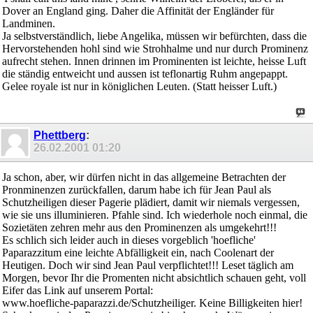
Dover an England ging. Daher die Affinität der Engländer für
Landminen.
Ja selbstverständlich, liebe Angelika, müssen wir befürchten, dass die
Hervorstehenden hohl sind wie Strohhalme und nur durch Prominenz
aufrecht stehen. Innen drinnen im Prominenten ist leichte, heisse Luft
die ständig entweicht und aussen ist teflonartig Ruhm angepappt.
Gelee royale ist nur in königlichen Leuten. (Statt heisser Luft.)
Phettberg
:
26.02.2001
01:20
Ja schon, aber, wir dürfen nicht in das allgemeine Betrachten der
Pronminenzen zurückfallen, darum habe ich für Jean Paul als
Schutzheiligen dieser Pagerie plädiert, damit wir niemals vergessen,
wie sie uns illuminieren. Pfahle sind. Ich wiederhole noch einmal, die
Sozietäten zehren mehr aus den Prominenzen als umgekehrt!!!
Es schlich sich leider auch in dieses vorgeblich 'hoefliche'
Paparazzitum eine leichte Abfälligkeit ein, nach Coolenart der
Heutigen. Doch wir sind Jean Paul verpflichtet!!! Leset täglich am
Morgen, bevor Ihr die Promenten nicht absichtlich schauen geht, voll
Eifer das Link auf unserem Portal:
www.hoefliche-paparazzi.de/Schutzheiliger. Keine Billigkeiten hier!