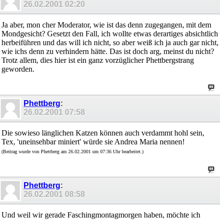
26.02.2001
02:20
Ja aber, mon cher Moderator, wie ist das denn zugegangen, mit dem
Mondgesicht? Gesetzt den Fall, ich wollte etwas derartiges absichtlich
herbeiführen und das will ich nicht, so aber weiß ich ja auch gar nicht,
wie ichs denn zu verhindern hätte. Das ist doch arg, meinst du nicht?
Trotz allem, dies hier ist ein ganz vorzüglicher Phettbergstrang
geworden.
Phettberg
:
26.02.2001
07:58
Die sowieso länglichen Katzen können auch verdammt hohl sein,
Tex, 'uneinsehbar miniert' würde sie Andrea Maria nennen!
(Beitrag wurde von Phettberg am 26.02.2001 um 07:36 Uhr bearbeitet.)
Phettberg
:
26.02.2001
08:58
Und weil wir gerade Faschingmontagmorgen haben, möchte ich