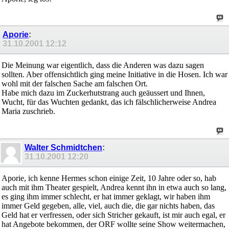
Aporie
:
31.10.2001
12:12
Die Meinung war eigentlich, dass die Anderen was dazu sagen
sollten. Aber offensichtlich ging meine Initiative in die Hosen. Ich war
wohl mit der falschen Sache am falschen Ort.
Habe mich dazu im Zuckerhutstrang auch geäussert und Ihnen,
Wucht, für das Wuchten gedankt, das ich fälschlicherweise Andrea
Maria zuschrieb.
Walter Schmidtchen
:
31.10.2001
12:20
Aporie, ich kenne Hermes schon einige Zeit, 10 Jahre oder so, hab
auch mit ihm Theater gespielt, Andrea kennt ihn in etwa auch so lang,
es ging ihm immer schlecht, er hat immer geklagt, wir haben ihm
immer Geld gegeben, alle, viel, auch die, die gar nichts haben, das
Geld hat er verfressen, oder sich Stricher gekauft, ist mir auch egal, er
hat Angebote bekommen, der ORF wollte seine Show weitermachen,