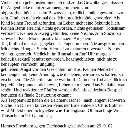
Vielleicht im geheimsten Innen ab und zu das Gewölbe geschlossen
für Augenblicke nicht zusammengebrochen. Und
abgestorben höchstens im Bewusstsein, redliche müde geworden zu
sein. Und ich nicht einmal das. Ich unredlich müde geworden. Als
Kind keinen Freund gefunden, im Leben nicht eine Sekunde liiert.
Keinen Beruf erreicht, nichts geworden, nichts geblieben. Todeinsam
verbracht. Keinen Ausweg gefunden, keine Nische, zum Suizid zu
schwach. Kein Monat positiv bilanziert. An jedem
Tag fünfmal mehr ausgegeben als eingenommen. Nie ausgekommen.
Mit nichts. Hunger. Sucht. Viermal zu maturieren versucht. Nichts
erlangt, getorkelt. Vielleicht im Rinnsal um fünf Uhr morgens
beiläufig sexuell benützt geworden, liegengeblieben, mich nie zu
behaupten vermocht, ungültig
geblieben. Angst vor den Gesichtern im Bus. Keinen Menschen
kennengelernt, keine Ahnung, wie die leben, wie sie es schaffen, zu
erscheinen. Die Albertinarampe war hohl. Dann den Tod als Glück zu
begreifen begonnen, nicht ewig Leben zu müssen. Das Schlafen war
schön. Und reaktionäre Pfaffen werden dich als schlechtes Beispiel
benützen als finale Bestürzung erkannt.
Als Treppenwitz haben die Leichenwäscher - nach langem schweren
Suche -an Dir den kürzesten Penis der Erde entdeckt. Chris Lohner
wird Mitleid über dich gießen wie Tortenglasur. Ohnmächtige Wut.
Tobsucht am 50. Geburtstag.
Hermes Phettberg gegen Dachsbach geschrieben am 29. 9. 02