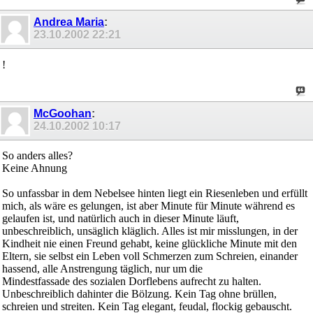
Andrea Maria
:
23.10.2002
22:21
!
McGoohan
:
24.10.2002
10:17
So anders alles?
Keine Ahnung
So unfassbar in dem Nebelsee hinten liegt ein Riesenleben und erfüllt
mich, als wäre es gelungen, ist aber Minute für Minute während es
gelaufen ist, und natürlich auch in dieser Minute läuft,
unbeschreiblich, unsäglich kläglich. Alles ist mir misslungen, in der
Kindheit nie einen Freund gehabt, keine glückliche Minute mit den
Eltern, sie selbst ein Leben voll Schmerzen zum Schreien, einander
hassend, alle Anstrengung täglich, nur um die
Mindestfassade des sozialen Dorflebens aufrecht zu halten.
Unbeschreiblich dahinter die Bölzung. Kein Tag ohne brüllen,
schreien und streiten. Kein Tag elegant, feudal, flockig gebauscht.