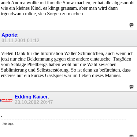
auch Andrea wollte mit ihm die Show machen, er hat alle abgesnobbt
wie ein kleines Kind, es klingt grausam, aber man wird dann
irgendwann müde, sich Sorgen zu machen
Aporie
:
01.11.2001
01:12
Vielen Dank für die Information Walter Schmidtchen, auch wenn ich
jetzt nur eine Beklemmung gegen eine andere eintausche. Tragöden
vom Schlage Phettbergs haben wohl nur die Wahl zwischen
Sublimierung und Selbstzerstörung. So ist denn zu befürchten, dass
ersteres nur ein kurzes Gastspiel war im Leben dieses Mannes.
Edding Kaiser
:
23.10.2002
20:47
.
Für Inge.