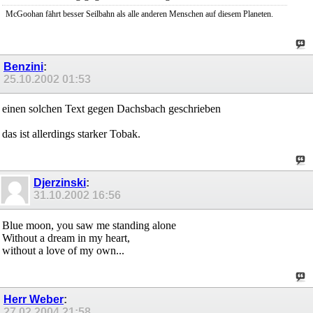
McGoohan fährt besser Seilbahn als alle anderen Menschen auf diesem Planeten.
Benzini
:
25.10.2002
01:53
einen solchen Text gegen Dachsbach geschrieben
das ist allerdings starker Tobak.
Djerzinski
:
31.10.2002
16:56
Blue moon, you saw me standing alone
Without a dream in my heart,
without a love of my own...
Herr Weber
:
27.02.2004
21:58