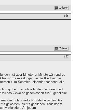
Zitieren
#66
Zitieren
#67
elungen, ist aber Minute für Minute während es
Alles ist mir misslungen, in der Kindheit nie
chmerzen zum Schreien, einander hassend, alle
Bölzung. Kein Tag ohne brüllen, schreien und
 und zu das Gewölbe geschlossen für Augenblicke
nmal das. Ich unredlich müde geworden. Als
ichts geworden, nichts geblieben. Todeinsam
itiv bilanziert. An jedem