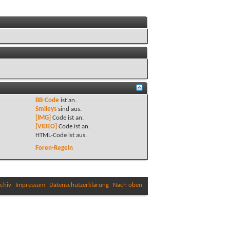
BB-Code
ist
an
.
Smileys
sind
aus
.
[IMG]
Code ist
an
.
[VIDEO]
Code ist
an
.
HTML-Code ist
aus
.
Foren-Regeln
chiv
Impressum
Datenschutzerklärung
Nach oben