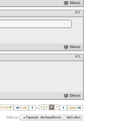
Zitieren
#71
Zitieren
#72
Zitieren
e 6 von 7
...
4
5
6
7
Erste
Letzte
Gehe zu:
Paparazzi - das Hauptforum
Nach oben