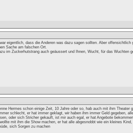
ar eigentlich, dass die Anderen was dazu sagen sollten. Aber offensichtlich g
chen Sache am falschen Ort.
zu im Zuckerhutstrang auch geäussert und Ihnen, Wucht, für das Wuchten ge
enne Hermes schon einige Zeit, 10 Jahre oder so, hab auch mit ihm Theater ge
mmer schlecht, er hat immer geklagt, wir haben ihm immer Geld gegeben, alle,
essen, oder sich Stricher gekauft, ist mir auch egal, er hat Angebote bekomm
wollte mit ihm die Show machen, er hat alle abgesnobbt wie ein kleines Kind,
müde, sich Sorgen zu machen