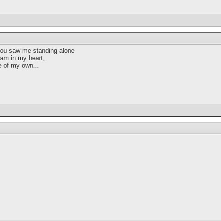
ou saw me standing alone
eam in my heart,
e of my own...