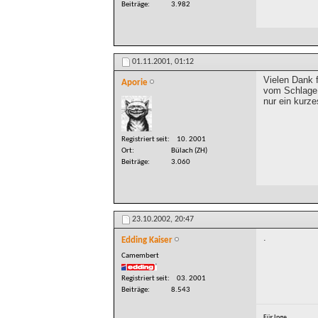
Beiträge
3.982
01.11.2001,
01:12
Vielen Dank 
Aporie
vom Schlage 
nur ein kurz
Registriert seit
10. 2001
Ort
Bülach (ZH)
Beiträge
3.060
23.10.2002,
20:47
.
Edding Kaiser
Camembert
Registriert seit
03. 2001
Beiträge
8.543
Für Inge.