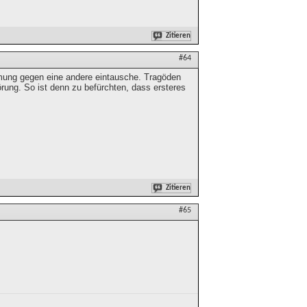
Zitieren
#64
mmung gegen eine andere eintausche. Tragöden
ung. So ist denn zu befürchten, dass ersteres
Zitieren
#65