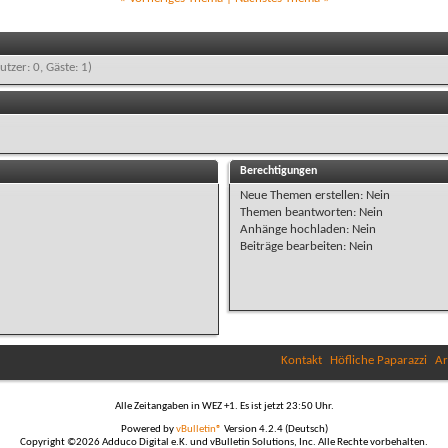
utzer: 0, Gäste: 1)
Berechtigungen
Neue Themen erstellen:
Nein
Themen beantworten:
Nein
Anhänge hochladen:
Nein
Beiträge bearbeiten:
Nein
Kontakt
Höfliche Paparazzi
Ar
Alle Zeitangaben in WEZ +1. Es ist jetzt
23:50
Uhr.
Powered by
vBulletin®
Version 4.2.4 (Deutsch)
Copyright ©2026 Adduco Digital e.K. und vBulletin Solutions, Inc. Alle Rechte vorbehalten.