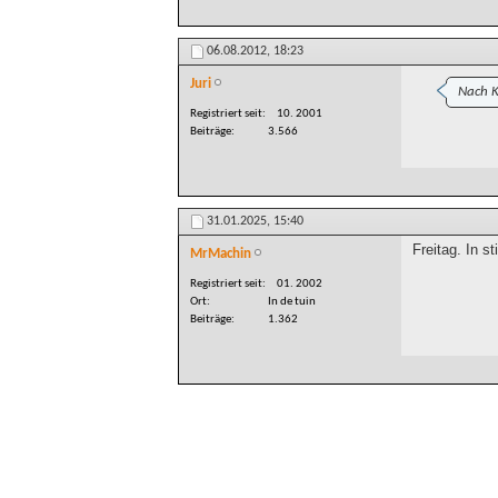
06.08.2012,
18:23
Juri
Nach K
Registriert seit
10. 2001
Beiträge
3.566
31.01.2025,
15:40
Freitag. In s
MrMachin
Registriert seit
01. 2002
Ort
In de tuin
Beiträge
1.362