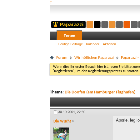
†
Forum
Heutige Beiträge
Kalender
Aktionen
Forum
Wir höflichen Paparazzi
Paparazzi 
Wenn dies Ihr erster Besuch hier ist, lesen Sie bitte zuer
'Registrieren', um den Registrierungsprozess zu starten.
Thema:
Die Doofen (am Hamburger Flughafen)
30.10.2001,
22:50
Aporie, leg lo
Die Wucht