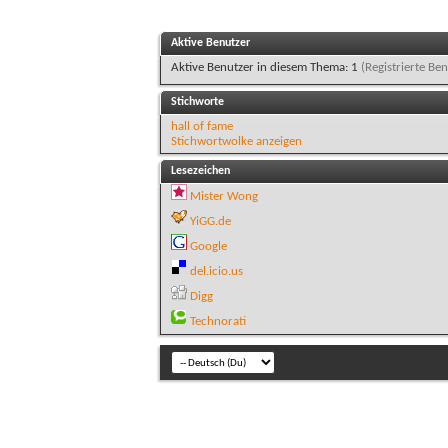
Aktive Benutzer
Aktive Benutzer in diesem Thema: 1
(Registrierte Ben
Stichworte
hall of fame
Stichwortwolke anzeigen
Lesezeichen
Mister Wong
YiGG.de
Google
del.icio.us
Digg
Technorati