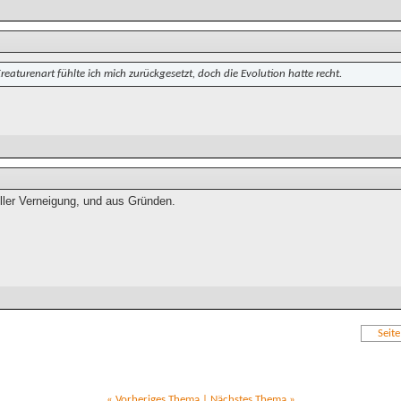
reaturenart fühlte ich mich zurückgesetzt, doch die Evolution hatte recht.
tiller Verneigung, und aus Gründen.
Seit
«
Vorheriges Thema
|
Nächstes Thema
»