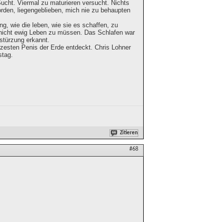
cht. Viermal zu maturieren versucht. Nichts
worden, liegengeblieben, mich nie zu behaupten
, wie die leben, wie sie es schaffen, zu
 nicht ewig Leben zu müssen. Das Schlafen war
stürzung erkannt.
zesten Penis der Erde entdeckt. Chris Lohner
stag.
Zitieren
#68