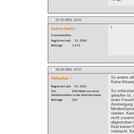
23.10.2002,
22:21
!
Andrea Maria
Comandantina
Registriert seit
12. 2000
Beiträge
1.672
24.10.2002,
10:17
So anders al
McGoohan
Keine Ahnun
Registriert seit
01. 2001
So unfassbar 
Ort
200 Meter von einer
gelaufen ist,
Seilbahnstation in der Zentralschweiz
einen Freund 
Beiträge
224
Anstrengung 
Mindestfassad
streiten. Kei
nicht zusam
abgestorben 
Kind keinen F
verbracht. K