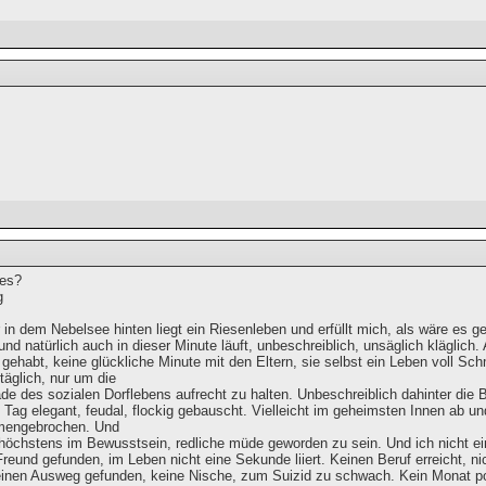
les?
g
in dem Nebelsee hinten liegt ein Riesenleben und erfüllt mich, als wäre es g
 und natürlich auch in dieser Minute läuft, unbeschreiblich, unsäglich kläglich. 
gehabt, keine glückliche Minute mit den Eltern, sie selbst ein Leben voll S
täglich, nur um die
e des sozialen Dorflebens aufrecht zu halten. Unbeschreiblich dahinter die 
n Tag elegant, feudal, flockig gebauscht. Vielleicht im geheimsten Innen ab
mengebrochen. Und
höchstens im Bewusstsein, redliche müde geworden zu sein. Und ich nicht ei
reund gefunden, im Leben nicht eine Sekunde liiert. Keinen Beruf erreicht, n
einen Ausweg gefunden, keine Nische, zum Suizid zu schwach. Kein Monat pos