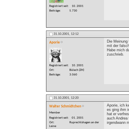
Registriert seit
10. 2001
Beiträge
5.730
31.10.2001,
12:12
Die Meinung w
Aporie
mit der fals
Habe mich da
zuschrieb.
Registriert seit
10. 2001
Ort
Bülach (ZH)
Beiträge
3.060
31.10.2001,
12:20
Aporie, ich k
Walter Schmidtchen
es ging ihm i
Member
hat er verfr
auch Andrea 
Registriert seit
01. 2001
irgendwann 
Ort
Ruprechtshagen an der
Leine