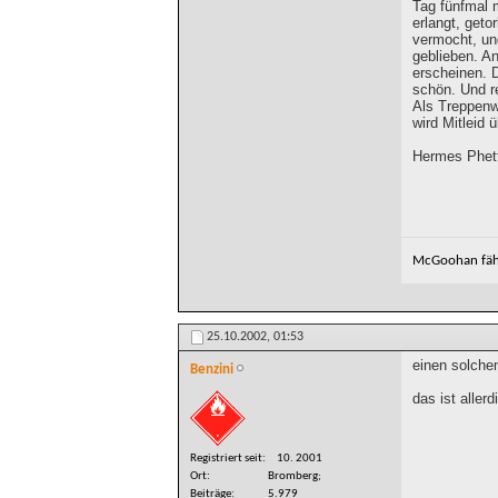
Tag fünfmal 
erlangt, geto
vermocht, un
geblieben. A
erscheinen. 
schön. Und re
Als Treppenw
wird Mitleid
Hermes Phett
McGoohan fähr
25.10.2002,
01:53
einen solche
Benzini
das ist aller
Registriert seit
10. 2001
Ort
Bromberg;
Beiträge
5.979