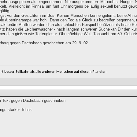
mehr ausgegeben als eingenommen. Nie ausgekommen. Mit nichts. Hunger. Su
rkelt. Vielleicht im Rinnsal um fünf Uhr morgens beiläufig sexuell benützt ge
gültig
ngst vor den Gesichtern im Bus. Keinen Menschen kennengelernt, keine Ahnung
Die Albertinarampe war hohl. Dann den Tod als Glück zu begreifen begonnen,
aktionäre Pfaffen werden dich als schlechtes Beispiel benützen als finale Be
itz haben die Leichenwäscher - nach langem schweren Suche -an Dir den kür
 über dich gießen wie Tortenglasur. Ohnmächtige Wut. Tobsucht am 50. Geburt
berg gegen Dachsbach geschrieben am 29. 9. 02
t besser Seilbahn als alle anderen Menschen auf diesem Planeten.
n Text gegen Dachsbach geschrieben
dings starker Tobak.