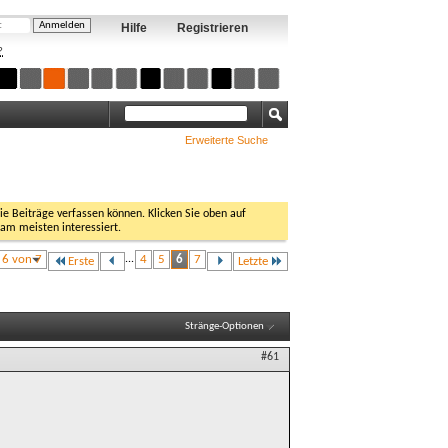
Hilfe
Registrieren
?
Erweiterte Suche
Sie Beiträge verfassen können. Klicken Sie oben auf
 am meisten interessiert.
e 6 von 7
...
4
5
6
7
Erste
Letzte
Stränge-Optionen
#61