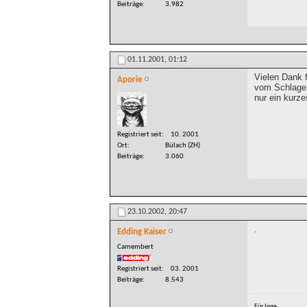
Beiträge
3.982
01.11.2001,
01:12
Vielen Dank 
Aporie
vom Schlage 
nur ein kurz
Registriert seit
10. 2001
Ort
Bülach (ZH)
Beiträge
3.060
23.10.2002,
20:47
.
Edding Kaiser
Camembert
Registriert seit
03. 2001
Beiträge
8.543
Für Inge.