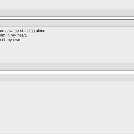
ou saw me standing alone
eam in my heart,
e of my own...