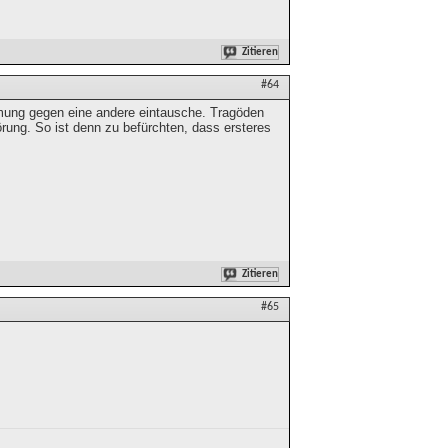
Zitieren
#64
mmung gegen eine andere eintausche. Tragöden
ung. So ist denn zu befürchten, dass ersteres
Zitieren
#65