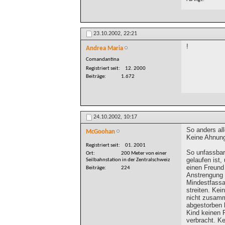
23.10.2002,
22:21
!
Andrea Maria
Comandantina
Registriert seit
12. 2000
Beiträge
1.672
24.10.2002,
10:17
So anders al
McGoohan
Keine Ahnun
Registriert seit
01. 2001
So unfassbar 
Ort
200 Meter von einer
gelaufen ist,
Seilbahnstation in der Zentralschweiz
einen Freund 
Beiträge
224
Anstrengung 
Mindestfassad
streiten. Kei
nicht zusam
abgestorben 
Kind keinen F
verbracht. K