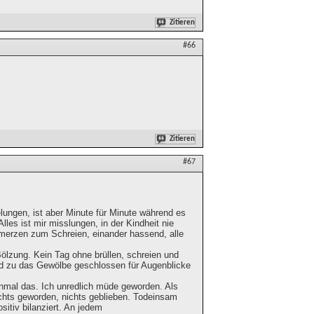
Zitieren
#66
Zitieren
#67
elungen, ist aber Minute für Minute während es
Alles ist mir misslungen, in der Kindheit nie
chmerzen zum Schreien, einander hassend, alle
Bölzung. Kein Tag ohne brüllen, schreien und
 und zu das Gewölbe geschlossen für Augenblicke
nmal das. Ich unredlich müde geworden. Als
ichts geworden, nichts geblieben. Todeinsam
itiv bilanziert. An jedem