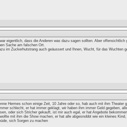
ar eigentlich, dass die Anderen was dazu sagen sollten. Aber offensichtlich g
chen Sache am falschen Ort.
zu im Zuckerhutstrang auch geäussert und Ihnen, Wucht, für das Wuchten ge
enne Hermes schon einige Zeit, 10 Jahre oder so, hab auch mit ihm Theater ge
mmer schlecht, er hat immer geklagt, wir haben ihm immer Geld gegeben, alle,
essen, oder sich Stricher gekauft, ist mir auch egal, er hat Angebote bekomm
wollte mit ihm die Show machen, er hat alle abgesnobbt wie ein kleines Kind,
müde, sich Sorgen zu machen