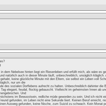
les?
g
in dem Nebelsee hinten liegt ein Riesenleben und erfüllt mich, als wäre es g
 und natürlich auch in dieser Minute läuft, unbeschreiblich, unsäglich kläglich. 
gehabt, keine glückliche Minute mit den Eltern, sie selbst ein Leben voll S
täglich, nur um die
e des sozialen Dorflebens aufrecht zu halten. Unbeschreiblich dahinter die 
n Tag elegant, feudal, flockig gebauscht. Vielleicht im geheimsten Innen ab
mengebrochen. Und
höchstens im Bewusstsein, redliche müde geworden zu sein. Und ich nicht ei
reund gefunden, im Leben nicht eine Sekunde liiert. Keinen Beruf erreicht, n
einen Ausweg gefunden, keine Nische, zum Suizid zu schwach. Kein Monat pos