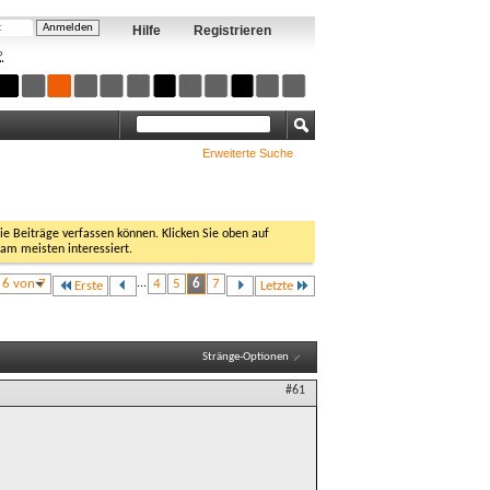
Hilfe
Registrieren
?
Erweiterte Suche
Sie Beiträge verfassen können. Klicken Sie oben auf
 am meisten interessiert.
e 6 von 7
...
4
5
6
7
Erste
Letzte
Stränge-Optionen
#61