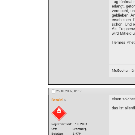
Tag fünfmal 
erlangt, geto
vermocht, un
geblieben. A
erscheinen. 
schön. Und re
Als Treppenw
wird Mitleid
Hermes Phett
McGoohan fähr
25.10.2002,
01:53
einen solche
Benzini
das ist aller
Registriert seit
10. 2001
Ort
Bromberg;
Beiträge
5.979