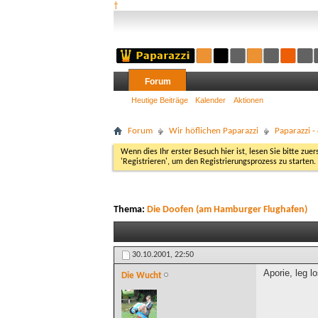
†
Forum
Heutige Beiträge
Kalender
Aktionen
Forum
Wir höflichen Paparazzi
Paparazzi 
Wenn dies Ihr erster Besuch hier ist, lesen Sie bitte zuer
'Registrieren', um den Registrierungsprozess zu starten.
Thema:
Die Doofen (am Hamburger Flughafen)
30.10.2001,
22:50
Aporie, leg lo
Die Wucht