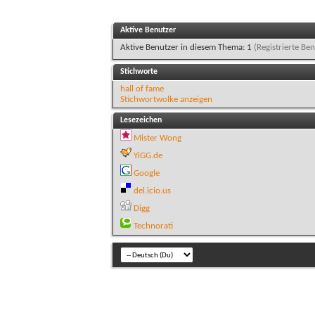
Aktive Benutzer
Aktive Benutzer in diesem Thema: 1
(Registrierte Ben
Stichworte
hall of fame
Stichwortwolke anzeigen
Lesezeichen
Mister Wong
YiGG.de
Google
del.icio.us
Digg
Technorati