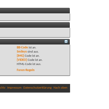
BB-Code
ist
an
.
Smileys
sind
aus
.
[IMG]
Code ist
an
.
[VIDEO]
Code ist
an
.
HTML-Code ist
aus
.
Foren-Regeln
chiv
Impressum
Datenschutzerklärung
Nach oben