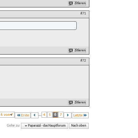
Zitieren
#71
Zitieren
#72
Zitieren
e 6 von 7
...
4
5
6
7
Erste
Letzte
Gehe zu:
Paparazzi - das Hauptforum
Nach oben