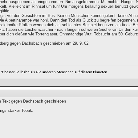
mehr ausgegeben als eingenommen. Nie ausgekommen. Mit nichts. Hunger. Su
rkelt. Vielleicht im Rinnsal um fünf Uhr morgens beiläufig sexuell benützt ge
gültig
ngst vor den Gesichtern im Bus. Keinen Menschen kennengelernt, keine Ahnung
Die Albertinarampe war hohl. Dann den Tod als Glück zu begreifen begonnen,
aktionäre Pfaffen werden dich als schlechtes Beispiel benützen als finale Be
itz haben die Leichenwäscher - nach langem schweren Suche -an Dir den kür
 über dich gießen wie Tortenglasur. Ohnmächtige Wut. Tobsucht am 50. Geburt
berg gegen Dachsbach geschrieben am 29. 9. 02
t besser Seilbahn als alle anderen Menschen auf diesem Planeten.
n Text gegen Dachsbach geschrieben
dings starker Tobak.