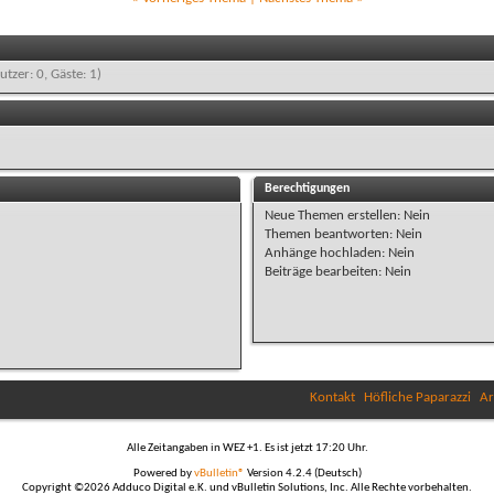
utzer: 0, Gäste: 1)
Berechtigungen
Neue Themen erstellen:
Nein
Themen beantworten:
Nein
Anhänge hochladen:
Nein
Beiträge bearbeiten:
Nein
Kontakt
Höfliche Paparazzi
Ar
Alle Zeitangaben in WEZ +1. Es ist jetzt
17:20
Uhr.
Powered by
vBulletin®
Version 4.2.4 (Deutsch)
Copyright ©2026 Adduco Digital e.K. und vBulletin Solutions, Inc. Alle Rechte vorbehalten.