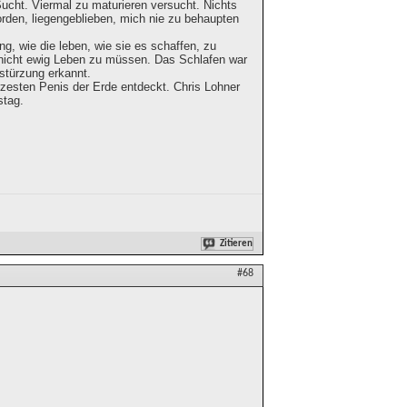
cht. Viermal zu maturieren versucht. Nichts
worden, liegengeblieben, mich nie zu behaupten
, wie die leben, wie sie es schaffen, zu
 nicht ewig Leben zu müssen. Das Schlafen war
stürzung erkannt.
zesten Penis der Erde entdeckt. Chris Lohner
stag.
Zitieren
#68