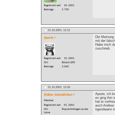
Registriert seit
10. 2001
Beiträge
5.730
31.10.2001,
12:12
Die Meinung w
Aporie
mit der fals
Habe mich da
zuschrieb.
Registriert seit
10. 2001
Ort
Bülach (ZH)
Beiträge
3.060
31.10.2001,
12:20
Aporie, ich k
Walter Schmidtchen
es ging ihm i
Member
hat er verfr
auch Andrea 
Registriert seit
01. 2001
irgendwann 
Ort
Ruprechtshagen an der
Leine