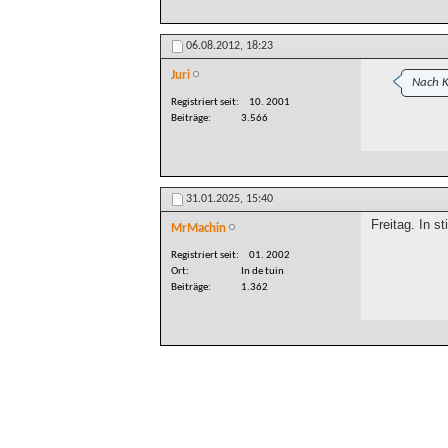
06.08.2012,
18:23
Juri
Nach K
Registriert seit
10. 2001
Beiträge
3.566
31.01.2025,
15:40
Freitag. In s
MrMachin
Registriert seit
01. 2002
Ort
In de tuin
Beiträge
1.362