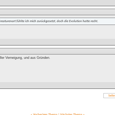
reaturenart fühlte ich mich zurückgesetzt, doch die Evolution hatte recht.
tiller Verneigung, und aus Gründen.
Seit
«
Vorheriges Thema
|
Nächstes Thema
»