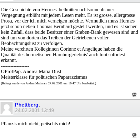
Die Geschichte von Hermes' hellmitternachtsonnenblauer
Vergegnung erblüht mit jedem Lesen mehr. Es ist grosse, allergrosse
Prosa, vor der ich mich verneigen möchte. Vermutlich muss Hermes
jetzt schon neben Thomas Bernhard gestellt werden, und es ist sicher
kein Zufall, dass beide Besitzer einer Graben-Bank gewesen sind und
sind um von dorten das Treiben der Getriebenen voller
Beobachtungslust zu verfolgen.
Meine verehrten Kolleginnen Corinne et Angelique haben die
Qualität des hermetischen Hamburgerlebnis' auch tout sofortest
erkannt.
------------------
OProfPap. Andrea Maria Dusl
Meisterklasse für politischen Paparazzismus
(Beitrag wurde von Andrea Maria am 24.02.2001 um 10:47 Uhr bearbeitet.)
Phettberg
:
24.02.2001
13:49
Pflanzts mich nicht, peitschts mich!