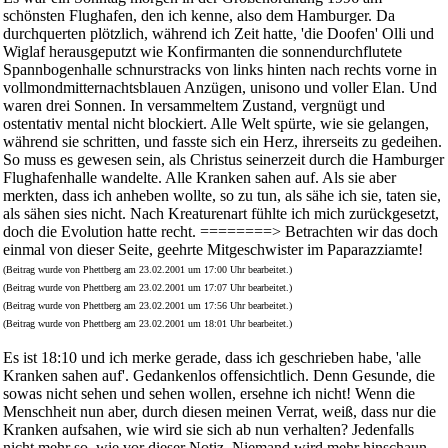
schönsten Flughafen, den ich kenne, also dem Hamburger. Da
durchquerten plötzlich, während ich Zeit hatte, 'die Doofen' Olli und
Wiglaf herausgeputzt wie Konfirmanten die sonnendurchflutete
Spannbogenhalle schnurstracks von links hinten nach rechts vorne in
vollmondmitternachtsblauen Anzügen, unisono und voller Elan. Und
waren drei Sonnen. In versammeltem Zustand, vergnügt und
ostentativ mental nicht blockiert. Alle Welt spürte, wie sie gelangen,
während sie schritten, und fasste sich ein Herz, ihrerseits zu gedeihen.
So muss es gewesen sein, als Christus seinerzeit durch die Hamburger
Flughafenhalle wandelte. Alle Kranken sahen auf. Als sie aber
merkten, dass ich anheben wollte, so zu tun, als sähe ich sie, taten sie,
als sähen sies nicht. Nach Kreaturenart fühlte ich mich zurückgesetzt,
doch die Evolution hatte recht. ========> Betrachten wir das doch
einmal von dieser Seite, geehrte Mitgeschwister im Paparazziamte!
(Beitrag wurde von Phettberg am 23.02.2001 um 17:00 Uhr bearbeitet.)
(Beitrag wurde von Phettberg am 23.02.2001 um 17:07 Uhr bearbeitet.)
(Beitrag wurde von Phettberg am 23.02.2001 um 17:56 Uhr bearbeitet.)
(Beitrag wurde von Phettberg am 23.02.2001 um 18:01 Uhr bearbeitet.)
Es ist 18:10 und ich merke gerade, dass ich geschrieben habe, 'alle
Kranken sahen auf'. Gedankenlos offensichtlich. Denn Gesunde, die
sowas nicht sehen und sehen wollen, ersehne ich nicht! Wenn die
Menschheit nun aber, durch diesen meinen Verrat, weiß, dass nur die
Kranken aufsahen, wie wird sie sich ab nun verhalten? Jedenfalls
nicht mehr so, wie vor dieser Notiz. Niemand wird mehr hinschaun,