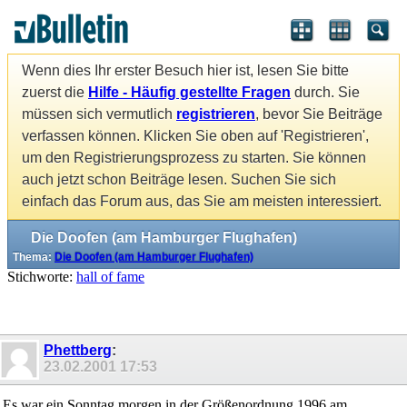
Wenn dies Ihr erster Besuch hier ist, lesen Sie bitte
zuerst die
Hilfe - Häufig gestellte Fragen
durch. Sie
müssen sich vermutlich
registrieren
, bevor Sie Beiträge
verfassen können. Klicken Sie oben auf 'Registrieren',
um den Registrierungsprozess zu starten. Sie können
auch jetzt schon Beiträge lesen. Suchen Sie sich
einfach das Forum aus, das Sie am meisten interessiert.
Die Doofen (am Hamburger Flughafen)
Thema:
Die Doofen (am Hamburger Flughafen)
Stichworte:
hall of fame
Phettberg
:
23.02.2001
17:53
Es war ein Sonntag morgen in der Größenordnung 1996 am