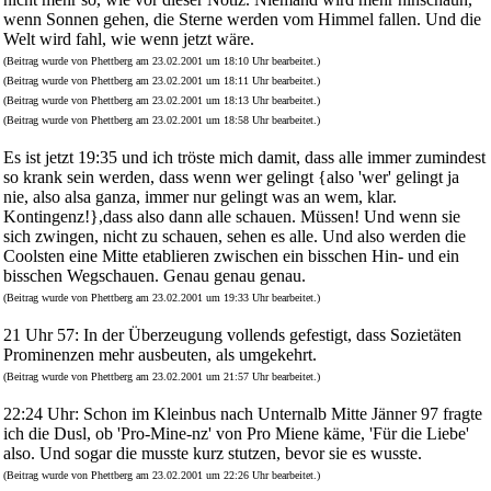
wenn Sonnen gehen, die Sterne werden vom Himmel fallen. Und die
Welt wird fahl, wie wenn jetzt wäre.
(Beitrag wurde von Phettberg am 23.02.2001 um 18:10 Uhr bearbeitet.)
(Beitrag wurde von Phettberg am 23.02.2001 um 18:11 Uhr bearbeitet.)
(Beitrag wurde von Phettberg am 23.02.2001 um 18:13 Uhr bearbeitet.)
(Beitrag wurde von Phettberg am 23.02.2001 um 18:58 Uhr bearbeitet.)
Es ist jetzt 19:35 und ich tröste mich damit, dass alle immer zumindest
so krank sein werden, dass wenn wer gelingt {also 'wer' gelingt ja
nie, also alsa ganza, immer nur gelingt was an wem, klar.
Kontingenz!},dass also dann alle schauen. Müssen! Und wenn sie
sich zwingen, nicht zu schauen, sehen es alle. Und also werden die
Coolsten eine Mitte etablieren zwischen ein bisschen Hin- und ein
bisschen Wegschauen. Genau genau genau.
(Beitrag wurde von Phettberg am 23.02.2001 um 19:33 Uhr bearbeitet.)
21 Uhr 57: In der Überzeugung vollends gefestigt, dass Sozietäten
Prominenzen mehr ausbeuten, als umgekehrt.
(Beitrag wurde von Phettberg am 23.02.2001 um 21:57 Uhr bearbeitet.)
22:24 Uhr: Schon im Kleinbus nach Unternalb Mitte Jänner 97 fragte
ich die Dusl, ob 'Pro-Mine-nz' von Pro Miene käme, 'Für die Liebe'
also. Und sogar die musste kurz stutzen, bevor sie es wusste.
(Beitrag wurde von Phettberg am 23.02.2001 um 22:26 Uhr bearbeitet.)