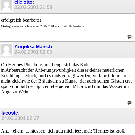
elle otto
:
23.02.2001
21:58
erfolgreich bearbeitet
(Beitrag wurde von elle otto am 23.02.2001 um 21:26 Uhr bearbeitet.)
Angelika Maisch
:
24.02.2001
02:05
Oh Hermes Phettberg, mir beugt sich das Knie
in Anbetracht der Anbetungswürdigkeit dieser deiner neuerlichen
Erzählung. Jedoch, und es muß gefragt werden, verfährst du mit uns
nicht gleichwie der Bräutigam zu Kanaa, der auch seinen Gästen erst
spät vom Saft der Spitzenrebe gereicht? Da wird mir das Wasser im
Auge zu Wein.
lacoste
:
24.02.2001
02:27
Äh..., ehem...., räusper,...ich trau mich jetzt mal: 'Hermes ist groß,