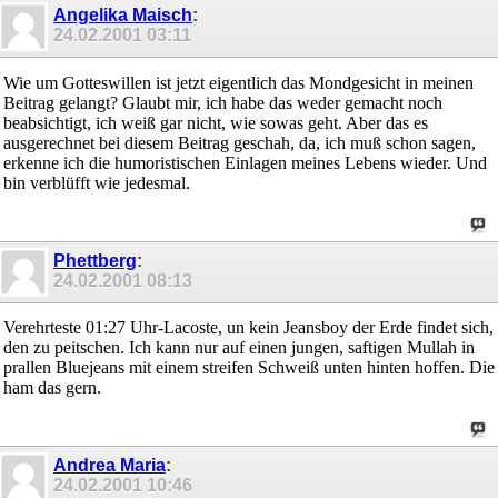
Angelika Maisch
:
24.02.2001
03:11
Wie um Gotteswillen ist jetzt eigentlich das Mondgesicht in meinen
Beitrag gelangt? Glaubt mir, ich habe das weder gemacht noch
beabsichtigt, ich weiß gar nicht, wie sowas geht. Aber das es
ausgerechnet bei diesem Beitrag geschah, da, ich muß schon sagen,
erkenne ich die humoristischen Einlagen meines Lebens wieder. Und
bin verblüfft wie jedesmal.
Phettberg
:
24.02.2001
08:13
Verehrteste 01:27 Uhr-Lacoste, un kein Jeansboy der Erde findet sich,
den zu peitschen. Ich kann nur auf einen jungen, saftigen Mullah in
prallen Bluejeans mit einem streifen Schweiß unten hinten hoffen. Die
ham das gern.
Andrea Maria
:
24.02.2001
10:46