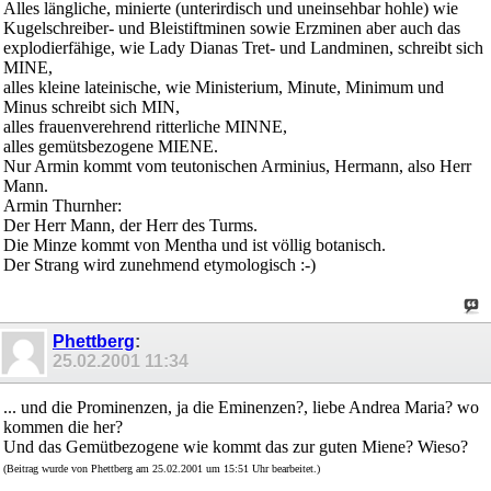
Alles längliche, minierte (unterirdisch und uneinsehbar hohle) wie
Kugelschreiber- und Bleistiftminen sowie Erzminen aber auch das
explodierfähige, wie Lady Dianas Tret- und Landminen, schreibt sich
MINE,
alles kleine lateinische, wie Ministerium, Minute, Minimum und
Minus schreibt sich MIN,
alles frauenverehrend ritterliche MINNE,
alles gemütsbezogene MIENE.
Nur Armin kommt vom teutonischen Arminius, Hermann, also Herr
Mann.
Armin Thurnher:
Der Herr Mann, der Herr des Turms.
Die Minze kommt von Mentha und ist völlig botanisch.
Der Strang wird zunehmend etymologisch :-)
Phettberg
:
25.02.2001
11:34
... und die Prominenzen, ja die Eminenzen?, liebe Andrea Maria? wo
kommen die her?
Und das Gemütbezogene wie kommt das zur guten Miene? Wieso?
(Beitrag wurde von Phettberg am 25.02.2001 um 15:51 Uhr bearbeitet.)