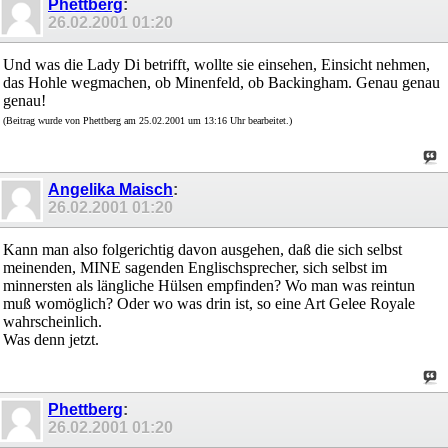
Phettberg
:
26.02.2001
01:20
Und was die Lady Di betrifft, wollte sie einsehen, Einsicht nehmen,
das Hohle wegmachen, ob Minenfeld, ob Backingham. Genau genau
genau!
(Beitrag wurde von Phettberg am 25.02.2001 um 13:16 Uhr bearbeitet.)
Angelika Maisch
:
26.02.2001
01:20
Kann man also folgerichtig davon ausgehen, daß die sich selbst
meinenden, MINE sagenden Englischsprecher, sich selbst im
minnersten als längliche Hülsen empfinden? Wo man was reintun
muß womöglich? Oder wo was drin ist, so eine Art Gelee Royale
wahrscheinlich.
Was denn jetzt.
Phettberg
:
26.02.2001
01:20