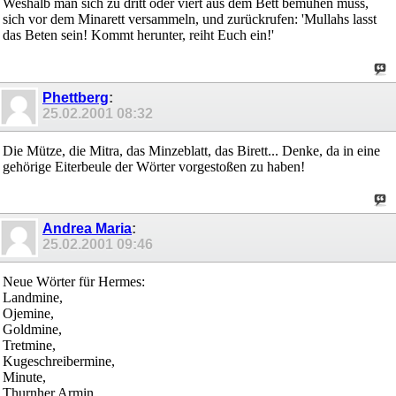
Weshalb man sich zu dritt oder viert aus dem Bett bemühen muss,
sich vor dem Minarett versammeln, und zurückrufen: 'Mullahs lasst
das Beten sein! Kommt herunter, reiht Euch ein!'
Phettberg
:
25.02.2001
08:32
Die Mütze, die Mitra, das Minzeblatt, das Birett... Denke, da in eine
gehörige Eiterbeule der Wörter vorgestoßen zu haben!
Andrea Maria
:
25.02.2001
09:46
Neue Wörter für Hermes:
Landmine,
Ojemine,
Goldmine,
Tretmine,
Kugeschreibermine,
Minute,
Thurnher Armin.