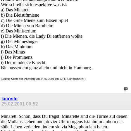
Wie schreibt sich respektive was ist:
a) Das Minarett
b) Die Bleistiftmiene
c) Die Gute Miene zum Bösen Spiel
d) Die Minna von Barnhelm
e) Das Ministerium
f) Die Mienen, die Lady Di entfernen wollte
g) Der Minnesänger
h) Das Minimum
i) Das Minus
j) Die Prominenz
i) Der minderste Knecht
Bin ausserdem ganz allein und nicht in Hamburg.
(Beitrag wurde von Phettberg am 24.02.2001 um 22:43 Uhr bearbeitet.)
lacoste
:
25.02.2001
00:52
Minarett: Schön, dass Du fragst! Minarette sind die Türme auf denen
die Mullahs stehen und ab vier Uhr morgens Istanbulurlaubern das
süße Leben verleiden, indem sie via Megaphon laut beten.