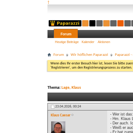
†
Forum
Heutige Beiträge
Kalender
Aktionen
Forum
Wir höflichen Paparazzi
Paparazzi 
Wenn dies Ihr erster Besuch hier ist, lesen Sie bitte zuer
'Registrieren', um den Registrierungsprozess zu starten.
Thema:
Lage, Klaus
23.04.2026,
00:24
- Wer ist das
Klaus Caesar
- Hm. Klaus 
- Der auch. 
- Weiß er auc
- Er hat zum