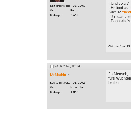
- Und zwar?
Registriert seit
08. 2001
- Er tippt au
Ort
Berlin
Sagt er
ziem
Beiträge
7.666
- Ja, das ve
- Dann wird'
Geändert von Kl
23.04.2026,
08:14
Ja Mensch, d
MrMachin
fürs Wuchten!
bleiben.
Registriert seit
01. 2002
Ort
In de tuin
Beiträge
1.362