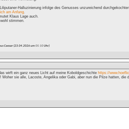
f Liliputaner-Halluzinierung infolge des Genusses unzureichend durchgekochte
lich am Anfang
.
rmutet Klaus Lage auch.
s wohl stimmen.
aus Caesar (23.04.2026 um
05:10
Uhr)
as wirft ein ganz neues Licht auf meine Koboldgeschichte
https://www.hoefli
 Woher sie alle, Lacoste, Angelika oder Gabi, aber nun die Pilze hatten, die