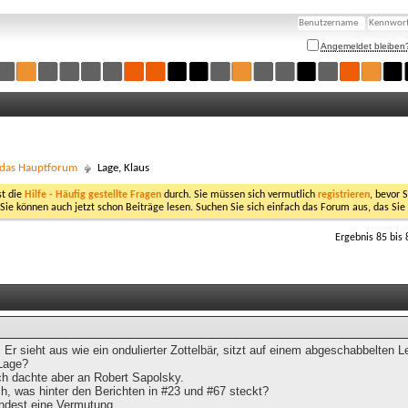
Angemeldet bleiben
- das Hauptforum
Lage, Klaus
st die
Hilfe - Häufig gestellte Fragen
durch. Sie müssen sich vermutlich
registrieren
, bevor 
 Sie können auch jetzt schon Beiträge lesen. Suchen Sie sich einfach das Forum aus, das Sie
Ergebnis 85 bis 
: Er sieht aus wie ein ondulierter Zottelbär, sitzt auf einem abgeschabbelten 
Lage?
Ich dachte aber an Robert Sapolsky.
h, was hinter den Berichten in #23 und #67 steckt?
indest eine Vermutung.