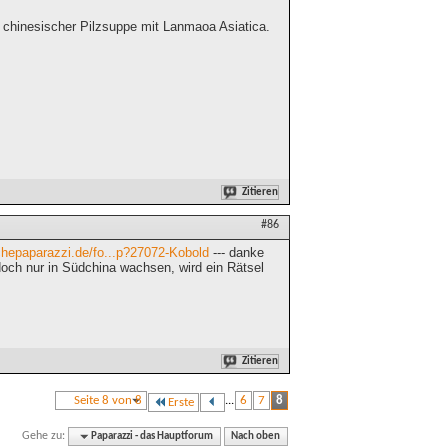
r chinesischer Pilzsuppe mit Lanmaoa Asiatica.
Zitieren
#86
chepaparazzi.de/fo...p?27072-Kobold
--- danke
 doch nur in Südchina wachsen, wird ein Rätsel
Zitieren
Seite 8 von 8
...
6
7
8
Erste
Gehe zu:
Paparazzi - das Hauptforum
Nach oben