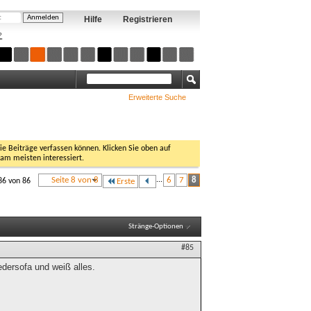
Hilfe
Registrieren
?
Erweiterte Suche
Sie Beiträge verfassen können. Klicken Sie oben auf
 am meisten interessiert.
Seite 8 von 8
...
6
7
8
86 von 86
Erste
Stränge-Optionen
#85
Ledersofa und weiß alles.