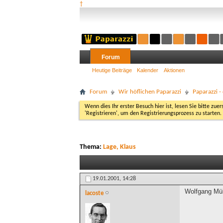
†
Forum
Heutige Beiträge
Kalender
Aktionen
Forum
Wir höflichen Paparazzi
Paparazzi 
Wenn dies Ihr erster Besuch hier ist, lesen Sie bitte zuer
'Registrieren', um den Registrierungsprozess zu starten.
Thema:
Lage, Klaus
19.01.2001,
14:28
Wolfgang Müll
lacoste