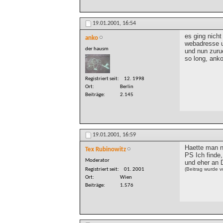
19.01.2001,
16:54
es ging nicht
anko
webadresse u
der hausm
und nun zurue
so long, ank
Registriert seit
12. 1998
Ort
Berlin
Beiträge
2.145
19.01.2001,
16:59
Haette man n
Tex Rubinowitz
PS Ich finde,
Moderator
und eher an 
(Beitrag wurde 
Registriert seit
01. 2001
Ort
Wien
Beiträge
1.576