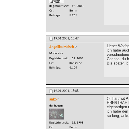
Registriert seit
12. 2000
Ort
Berlin
Beiträge
3.267
19.01.2001,
15:47
Lieber Wolfg
Angelika Maisch
ich habe auch
Moderator
verschiedenen
Corinna, du b
Registriert seit
01. 2001
Bis später, 
Ort
Karlsruhe
Beiträge
6.104
19.01.2001,
16:08
@ Hartmut An
anko
ERNSTHAFTER 
der hausm
eigenartigen t
ich habe den
so long, ank
Registriert seit
12. 1998
Ort
Berlin