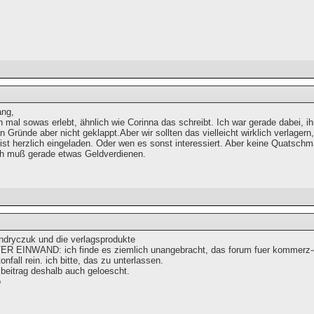
ang,
 mal sowas erlebt, ähnlich wie Corinna das schreibt. Ich war gerade dabei, i
 Gründe aber nicht geklappt.Aber wir sollten das vielleicht wirklich verlagern, 
ist herzlich eingeladen. Oder wen es sonst interessiert. Aber keine Quatsch
ich muß gerade etwas Geldverdienen.
dryczuk und die verlagsprodukte
EINWAND: ich finde es ziemlich unangebracht, das forum fuer kommerz-ei
onfall rein. ich bitte, das zu unterlassen.
 beitrag deshalb auch geloescht.
o