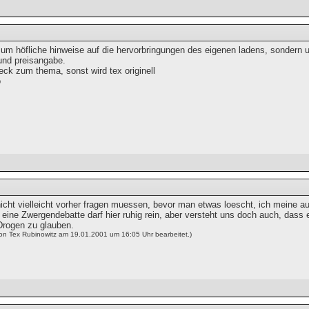
 um höfliche hinweise auf die hervorbringungen des eigenen ladens, sondern u
nd preisangabe.
ck zum thema, sonst wird tex originell
o
icht vielleicht vorher fragen muessen, bevor man etwas loescht, ich meine au
 eine Zwergendebatte darf hier ruhig rein, aber versteht uns doch auch, das
Drogen zu glauben.
von Tex Rubinowitz am 19.01.2001 um 16:05 Uhr bearbeitet.)