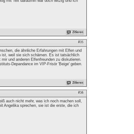
og mit Tex daraufhin war doch witzig und ich
Zitieren
#35
nschen, die ähnliche Erfahrungen mit Elfen und
st, weil sie sich schämen. Es ist tatsächlich
t mir und anderen Elfenfreunden zu diskutieren.
stituts-Depandance im VIP-Frisör 'Beige' geben.
Zitieren
#36
iß auch nicht mehr, was ich noch machen soll,
 Angelika sprechen, sie ist die erste, die ich