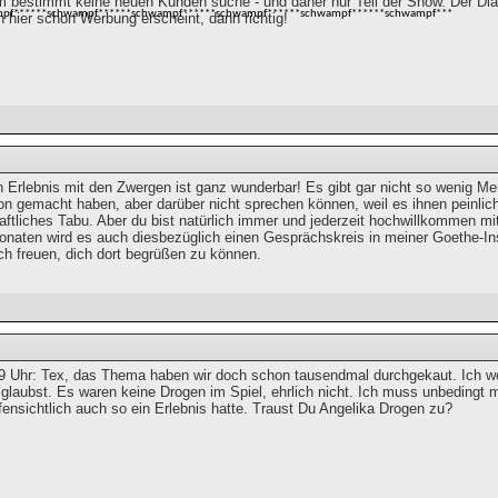
 bestimmt keine neuen Kunden suche - und daher nur Teil der Show. Der Dial
pf******schwampf******schwampf******schwampf******schwampf******schwampf***
 hier schon Werbung erscheint, dann richtig!
n Erlebnis mit den Zwergen ist ganz wunderbar! Es gibt gar nicht so wenig Me
 gemacht haben, aber darüber nicht sprechen können, weil es ihnen peinlich i
aftliches Tabu. Aber du bist natürlich immer und jederzeit hochwillkommen mi
Monaten wird es auch diesbezüglich einen Gesprächskreis in meiner Goethe-In
ch freuen, dich dort begrüßen zu können.
9 Uhr: Tex, das Thema haben wir doch schon tausendmal durchgekaut. Ich we
glaubst. Es waren keine Drogen im Spiel, ehrlich nicht. Ich muss unbedingt mit
fensichtlich auch so ein Erlebnis hatte. Traust Du Angelika Drogen zu?