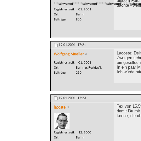
diesem Forum
***schwampf******schwampf******schwampf******schwam
dachte - wenn
Registriert seit
01. 2001
Ort
Berlin
Beiträge
860
19.01.2001,
17:21
Lacoste: Dei
Wolfgang Mueller
Zwergen schon
ein gesellsch
Registriert seit
01. 2001
In ein paar 
Ort
Berlin u. Reykjav’k
Ich würde mi
Beiträge
230
19.01.2001,
17:23
Tex von 15.5
lacoste
damit Du mir 
kenne, die of
Registriert seit
12. 2000
Ort
Berlin