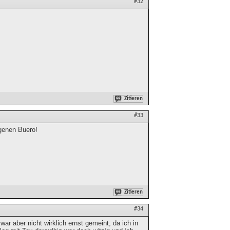
#32
Zitieren
#33
igenen Buero!
Zitieren
#34
 aber nicht wirklich ernst gemeint, da ich in