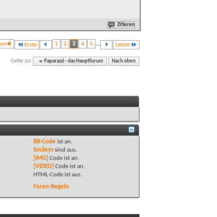
Zitieren
von 8
1
2
3
4
5
...
Erste
Letzte
Gehe zu:
Paparazzi - das Hauptforum
Nach oben
BB-Code
ist
an
.
Smileys
sind
aus
.
[IMG]
Code ist
an
.
[VIDEO]
Code ist
an
.
HTML-Code ist
aus
.
Foren-Regeln