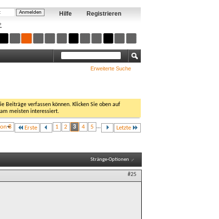
Hilfe
Registrieren
?
Erweiterte Suche
Sie Beiträge verfassen können. Klicken Sie oben auf
 am meisten interessiert.
von 8
1
2
3
4
5
...
Erste
Letzte
Stränge-Optionen
#25