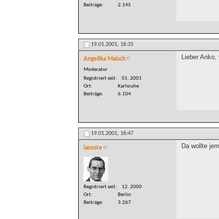
Beiträge
2.145
19.01.2001,
16:35
Lieber Anko, 
Angelika Maisch
Moderator
Registriert seit
01. 2001
Ort
Karlsruhe
Beiträge
6.104
19.01.2001,
16:47
Da wollte je
lacoste
Registriert seit
12. 2000
Ort
Berlin
Beiträge
3.267