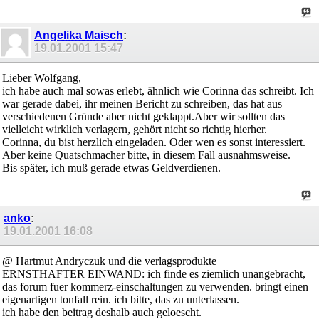
Angelika Maisch
:
19.01.2001
15:47
Lieber Wolfgang,
ich habe auch mal sowas erlebt, ähnlich wie Corinna das schreibt. Ich
war gerade dabei, ihr meinen Bericht zu schreiben, das hat aus
verschiedenen Gründe aber nicht geklappt.Aber wir sollten das
vielleicht wirklich verlagern, gehört nicht so richtig hierher.
Corinna, du bist herzlich eingeladen. Oder wen es sonst interessiert.
Aber keine Quatschmacher bitte, in diesem Fall ausnahmsweise.
Bis später, ich muß gerade etwas Geldverdienen.
anko
:
19.01.2001
16:08
@ Hartmut Andryczuk und die verlagsprodukte
ERNSTHAFTER EINWAND: ich finde es ziemlich unangebracht,
das forum fuer kommerz-einschaltungen zu verwenden. bringt einen
eigenartigen tonfall rein. ich bitte, das zu unterlassen.
ich habe den beitrag deshalb auch geloescht.