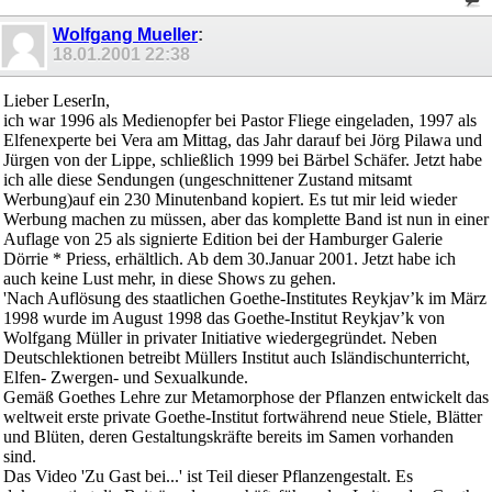
Wolfgang Mueller
:
18.01.2001
22:38
Lieber LeserIn,
ich war 1996 als Medienopfer bei Pastor Fliege eingeladen, 1997 als
Elfenexperte bei Vera am Mittag, das Jahr darauf bei Jörg Pilawa und
Jürgen von der Lippe, schließlich 1999 bei Bärbel Schäfer. Jetzt habe
ich alle diese Sendungen (ungeschnittener Zustand mitsamt
Werbung)auf ein 230 Minutenband kopiert. Es tut mir leid wieder
Werbung machen zu müssen, aber das komplette Band ist nun in einer
Auflage von 25 als signierte Edition bei der Hamburger Galerie
Dörrie * Priess, erhältlich. Ab dem 30.Januar 2001. Jetzt habe ich
auch keine Lust mehr, in diese Shows zu gehen.
'Nach Auflösung des staatlichen Goethe-Institutes Reykjav’k im März
1998 wurde im August 1998 das Goethe-Institut Reykjav’k von
Wolfgang Müller in privater Initiative wiedergegründet. Neben
Deutschlektionen betreibt Müllers Institut auch Isländischunterricht,
Elfen- Zwergen- und Sexualkunde.
Gemäß Goethes Lehre zur Metamorphose der Pflanzen entwickelt das
weltweit erste private Goethe-Institut fortwährend neue Stiele, Blätter
und Blüten, deren Gestaltungskräfte bereits im Samen vorhanden
sind.
Das Video 'Zu Gast bei...' ist Teil dieser Pflanzengestalt. Es