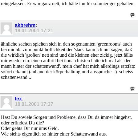
reingelassen. Er war ganz nett, ich hätte ihn für schmieriger gehalten.
akbrehm
:
18.01.2001
17:21
ähnliche sachen spielten sich in den sogenannten 'greenrooms' auch
bei mir ab. zum punkt höflichkeit der 'stars' kann ich nur sagen, daß
die wirklich 'großen' nett sind und die kleinen eher zickig. jetzt fällts
mir wieder ein: einen auftritt bei ilona christen hatte ich mal als 'der
mann hinter der schattenwand'. mein chef hat mich allerdings ratzfatz
sofort erkannt (anhand der körperhaltung und aussprache...). scheiss
schattenwand...
tex
:
18.01.2001
17:37
Hast Du soviele Sorgen und Probleme, dass Du da immer hingehst,
oder erfindest Du die?
Oder gehts Dir nur ums Geld.
Wie siehts eigentlich so hinter einer Schattenwand aus.