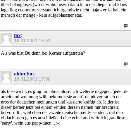
über belangloses (wo er wohnt usw.) dann kam der flieger und klaus
lage flog economy. verstand ich irgendwie nicht. naja - er ist halt ein
mensch der menge - kein aufgeblasener star.
tex
:
18.01.2001
16:52
Als was bist Du denn bei Kerner aufgetreten?
akbrehm
:
18.01.2001
17:00
als bösewicht: es ging um obdachlose. ich wetterte dagegen: 'jeder der
arbeit und wohnung will, bekommt sie auch'. damit vertrat ich das
gros der deutschen meinungen und kassierte kräftig ab. leider ist
dieser kerner jetzt bei einem sender, dessen namen mir brechreiz
hervorruft - weil eben der zweite deutsche pay-tv-sender... mit den
obdachlosen gab es anschließend eine echte und wirklich grandiose
'party'. wein aus papp-tüten... ;-)