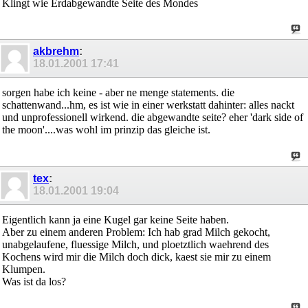
Klingt wie Erdabgewandte Seite des Mondes
akbrehm
:
18.01.2001
17:41
sorgen habe ich keine - aber ne menge statements. die
schattenwand...hm, es ist wie in einer werkstatt dahinter: alles nackt
und unprofessionell wirkend. die abgewandte seite? eher 'dark side of
the moon'....was wohl im prinzip das gleiche ist.
tex
:
18.01.2001
19:04
Eigentlich kann ja eine Kugel gar keine Seite haben.
Aber zu einem anderen Problem: Ich hab grad Milch gekocht,
unabgelaufene, fluessige Milch, und ploetztlich waehrend des
Kochens wird mir die Milch doch dick, kaest sie mir zu einem
Klumpen.
Was ist da los?