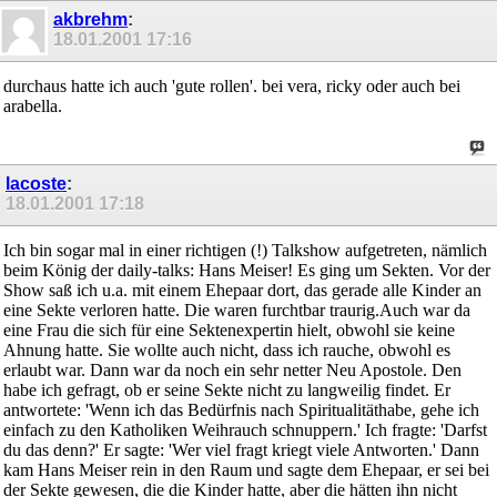
akbrehm
:
18.01.2001
17:16
durchaus hatte ich auch 'gute rollen'. bei vera, ricky oder auch bei
arabella.
lacoste
:
18.01.2001
17:18
Ich bin sogar mal in einer richtigen (!) Talkshow aufgetreten, nämlich
beim König der daily-talks: Hans Meiser! Es ging um Sekten. Vor der
Show saß ich u.a. mit einem Ehepaar dort, das gerade alle Kinder an
eine Sekte verloren hatte. Die waren furchtbar traurig.Auch war da
eine Frau die sich für eine Sektenexpertin hielt, obwohl sie keine
Ahnung hatte. Sie wollte auch nicht, dass ich rauche, obwohl es
erlaubt war. Dann war da noch ein sehr netter Neu Apostole. Den
habe ich gefragt, ob er seine Sekte nicht zu langweilig findet. Er
antwortete: 'Wenn ich das Bedürfnis nach Spiritualitäthabe, gehe ich
einfach zu den Katholiken Weihrauch schnuppern.' Ich fragte: 'Darfst
du das denn?' Er sagte: 'Wer viel fragt kriegt viele Antworten.' Dann
kam Hans Meiser rein in den Raum und sagte dem Ehepaar, er sei bei
der Sekte gewesen, die die Kinder hatte, aber die hätten ihn nicht