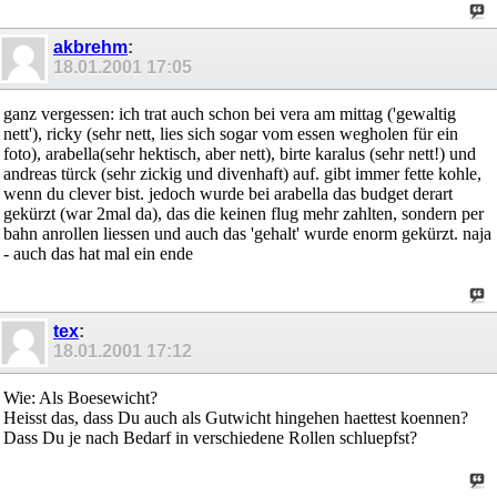
akbrehm
:
18.01.2001
17:05
ganz vergessen: ich trat auch schon bei vera am mittag ('gewaltig
nett'), ricky (sehr nett, lies sich sogar vom essen wegholen für ein
foto), arabella(sehr hektisch, aber nett), birte karalus (sehr nett!) und
andreas türck (sehr zickig und divenhaft) auf. gibt immer fette kohle,
wenn du clever bist. jedoch wurde bei arabella das budget derart
gekürzt (war 2mal da), das die keinen flug mehr zahlten, sondern per
bahn anrollen liessen und auch das 'gehalt' wurde enorm gekürzt. naja
- auch das hat mal ein ende
tex
:
18.01.2001
17:12
Wie: Als Boesewicht?
Heisst das, dass Du auch als Gutwicht hingehen haettest koennen?
Dass Du je nach Bedarf in verschiedene Rollen schluepfst?