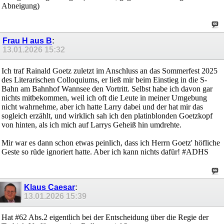
Abneigung)
Frau H aus B
:
13.01.2026
15:32
Ich traf Rainald Goetz zuletzt im Anschluss an das Sommerfest 2025
des Literarischen Colloquiums, er ließ mir beim Einstieg in die S-
Bahn am Bahnhof Wannsee den Vortritt. Selbst habe ich davon gar
nichts mitbekommen, weil ich oft die Leute in meiner Umgebung
nicht wahrnehme, aber ich hatte Larry dabei und der hat mir das
sogleich erzählt, und wirklich sah ich den platinblonden Goetzkopf
von hinten, als ich mich auf Larrys Geheiß hin umdrehte.
Mir war es dann schon etwas peinlich, dass ich Herrn Goetz' höfliche
Geste so rüde ignoriert hatte. Aber ich kann nichts dafür! #ADHS
Klaus Caesar
:
13.01.2026
15:39
Hat #62 Abs.2 eigentlich bei der Entscheidung über die Regie der