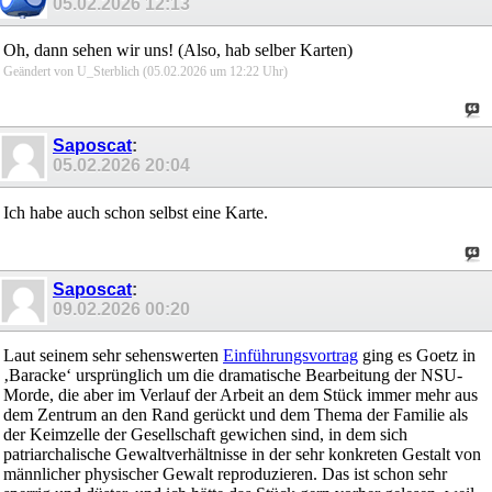
05.02.2026
12:13
Oh, dann sehen wir uns! (Also, hab selber Karten)
Geändert von U_Sterblich (05.02.2026 um
12:22
Uhr)
Saposcat
:
05.02.2026
20:04
Ich habe auch schon selbst eine Karte.
Saposcat
:
09.02.2026
00:20
Laut seinem sehr sehenswerten
Einführungsvortrag
ging es Goetz in
‚Baracke‘ ursprünglich um die dramatische Bearbeitung der NSU-
Morde, die aber im Verlauf der Arbeit an dem Stück immer mehr aus
dem Zentrum an den Rand gerückt und dem Thema der Familie als
der Keimzelle der Gesellschaft gewichen sind, in dem sich
patriarchalische Gewaltverhältnisse in der sehr konkreten Gestalt von
männlicher physischer Gewalt reproduzieren. Das ist schon sehr