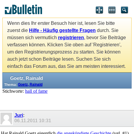
Wenn dies Ihr erster Besuch hier ist, lesen Sie bitte
zuerst die
Hilfe - Häufig gestellte Fragen
durch. Sie
müssen sich vermutlich
registrieren
, bevor Sie Beiträge
verfassen können. Klicken Sie oben auf 'Registrieren',
um den Registrierungsprozess zu starten. Sie können
auch jetzt schon Beiträge lesen. Suchen Sie sich
einfach das Forum aus, das Sie am meisten interessiert.
Goetz, Rainald
Thema:
Goetz, Rainald
Stichworte:
hall of fame
Juri
:
06.11.2011
10:31
Hat Rainald Goetz eigentlich
die angekündigte Geschichte
(vgl. #1)