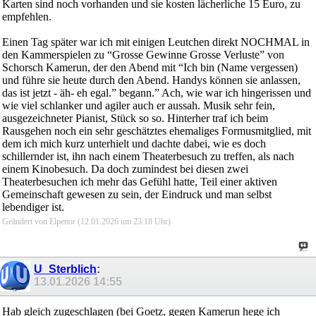
Karten sind noch vorhanden und sie kosten lächerliche 15 Euro, zu
empfehlen.
Einen Tag später war ich mit einigen Leutchen direkt NOCHMAL in
den Kammerspielen zu “Grosse Gewinne Grosse Verluste” von
Schorsch Kamerun, der den Abend mit “Ich bin (Name vergessen)
und führe sie heute durch den Abend. Handys können sie anlassen,
das ist jetzt - äh- eh egal.” begann.” Ach, wie war ich hingerissen und
wie viel schlanker und agiler auch er aussah. Musik sehr fein,
ausgezeichneter Pianist, Stück so so. Hinterher traf ich beim
Rausgehen noch ein sehr geschätztes ehemaliges Formusmitglied, mit
dem ich mich kurz unterhielt und dachte dabei, wie es doch
schillernder ist, ihn nach einem Theaterbesuch zu treffen, als nach
einem Kinobesuch. Da doch zumindest bei diesen zwei
Theaterbesuchen ich mehr das Gefühl hatte, Teil einer aktiven
Gemeinschaft gewesen zu sein, der Eindruck und man selbst
lebendiger ist.
Geändert von Elpenor (12.01.2026 um
23:18
Uhr)
U_Sterblich
:
13.01.2026
14:55
Hab gleich zugeschlagen (bei Goetz, gegen Kamerun hege ich