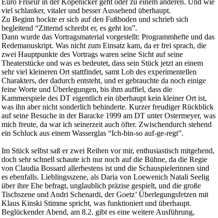
Euro Friseur in der Köpenicker geht oder zu einem anderen. Und wie
viel schlanker, vitaler und besser Aussehend überhaupt.
Zu Beginn hockte er sich auf den Fußboden und schrieb sich
begleitend “Zitternd schreibt er, es geht los”.
Dann wurde das Vortragsmaterial vorgestellt: Programmhefte und das
Redemanuskript. Was nicht zum Einsatz kam, da er frei sprach, die
zwei Hauptpunkte des Vortrags waren seine Sicht auf seine
Theaterstücke und was es bedeutet, dass sein Stück jetzt an einem
sehr viel kleineren Ort stattfindet, samt Lob des experimentellen
Charakters, der dadurch entsteht, und er gebrauchte da noch einige
feine Worte und Überlegungen, bis ihm auffiel, dass die
Kammerspiele des DT eigentlich ein überhaupt kein kleiner Ort ist,
was ihn aber nicht sonderlich behinderte. Kurzer freudiger Rückblick
auf seine Besuche in der Baracke 1999 am DT unter Ostermeyer, was
mich freute, da war ich seinerzeit auch öfter. Zwischendurch stehend
ein Schluck aus einem Wasserglas “Ich-bin-so auf-ge-regt”.
Im Stück selbst saß er zwei Reihen vor mir, enthusiastisch mitgehend,
doch sehr schnell schaute ich nur noch auf die Bühne, da die Regie
von Claudia Bossard allerbestens ist und die Schauspielerinnen sind
es ebenfalls. Lieblingsszene, als Daria von Loewenich Natali Seelig
über ihre Ehe befragt, unglaublich präzise gespielt, und die große
Tischszene und Andri Schenardi, der Goetz’ Überlegungsfetzen mit
Klaus Kinski Stimme spricht, was funktioniert und überhaupt.
Beglückender Abend, am 8.2. gibt es eine weitere Ausführung,