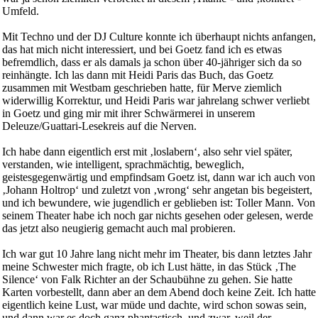
Umfeld.
Mit Techno und der DJ Culture konnte ich überhaupt nichts anfangen,
das hat mich nicht interessiert, und bei Goetz fand ich es etwas
befremdlich, dass er als damals ja schon über 40-jähriger sich da so
reinhängte. Ich las dann mit Heidi Paris das Buch, das Goetz
zusammen mit Westbam geschrieben hatte, für Merve ziemlich
widerwillig Korrektur, und Heidi Paris war jahrelang schwer verliebt
in Goetz und ging mir mit ihrer Schwärmerei in unserem
Deleuze/Guattari-Lesekreis auf die Nerven.
Ich habe dann eigentlich erst mit ‚loslabern‘, also sehr viel später,
verstanden, wie intelligent, sprachmächtig, beweglich,
geistesgegenwärtig und empfindsam Goetz ist, dann war ich auch von
‚Johann Holtrop‘ und zuletzt von ‚wrong‘ sehr angetan bis begeistert,
und ich bewundere, wie jugendlich er geblieben ist: Toller Mann. Von
seinem Theater habe ich noch gar nichts gesehen oder gelesen, werde
das jetzt also neugierig gemacht auch mal probieren.
Ich war gut 10 Jahre lang nicht mehr im Theater, bis dann letztes Jahr
meine Schwester mich fragte, ob ich Lust hätte, in das Stück ‚The
Silence‘ von Falk Richter an der Schaubühne zu gehen. Sie hatte
Karten vorbestellt, dann aber an dem Abend doch keine Zeit. Ich hatte
eigentlich keine Lust, war müde und dachte, wird schon sowas sein,
und dann war es doch ganz phantastisch, und zwar, weil der