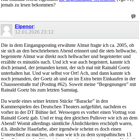
jemals zu lesen bekommen?
Elpenor
:
12.01.2026
23:12
Die in dem Eingangsposting erwähnte Almut fragte ich ca. 2005, ob
sie sich an den beschriebenen Abend erinnert und die stets hellwache,
begeisterte Almut war direkt noch hellwacher und begeisterter und
erzählte es minutiös nach. Und ich war auch begeistert, kannte ich
doch jemand, der jemanden kennt, der sich mal mit Rainald Goetz
unterhalten hat. Und war selbst vor Ort! Ach, und dann kannte ich
noch jemanden, der Goetz ab und an im Extra beim Einkaufen in der
Chausseestraße traf (Posting #62). Soweit meine “Begegnungen” mit
Rainald Goetz bis zum letzten Samstag.
Da wurde eines seiner letzten Stücke “Baracke” in den
Kammerspielen des Deutschen Theaters aufgeführt, nachdem es
vorher in der DT Bühne lief. Weswegen es vorher einen Vortrag von
Rainald Goetz gab. Und er trug den gleichen Pullover wie ich an dem
Abend! Womit allerdings sämtliche Ähnlichkeiten erschöpft waren,
d.h. ähnliche Haarfarbe, aber irgendwie scheint es doch einen
Unterschied zu machen, ob man wie ich zu dem sympathischen 13