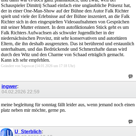
Schauspieler Dimitrij Schaad einfach eine unglaubliche Präsenz hat,
der in einer One-Man-Show auf der Bühne den Autor Falk Richter
spielt und viele der Erlebnisse auf der Bühne inszeniert, an die Falk
Richter sich in den eingespielten Videoaufnahmen von Gesprächen
mit seiner Mutter erinnert. In dem autofiktionalen Stück geht es um
Falk Richters Aufwachsen als schwuler Jugendlicher in der
niedersächsischen Provinz, mit sehr konservativen und autoritären
Eltern, die ihn deshalb ausgrenzten. Das ist berührend und erstaunlich
unterhaltsam, und das Bedrückende und Schmerzhafte daran wird
durch den Witz und den Charme von Schaad erträglich gemacht.
Kann ich sehr empfehlen.
Geändert von Saposcat (14.01.2026 um
17:18
Uhr)
ingwer
:
04.02.2026
22:59
meine begleitung für sonntag fällt leider aus, wenn jemand noch einen
platz neben mir möchte, gerne pn.
U_Sterblich
: