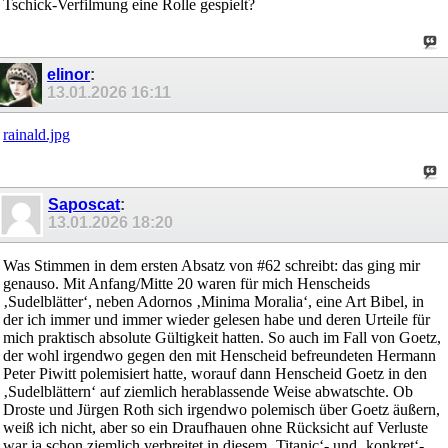
Tschick-Verfilmung eine Rolle gespielt?
elinor
:
13.01.2026
16:11
rainald.jpg
Saposcat
:
13.01.2026
18:20
Was Stimmen in dem ersten Absatz von #62 schreibt: das ging mir
genauso. Mit Anfang/Mitte 20 waren für mich Henscheids
‚Sudelblätter‘, neben Adornos ‚Minima Moralia‘, eine Art Bibel, in
der ich immer und immer wieder gelesen habe und deren Urteile für
mich praktisch absolute Gültigkeit hatten. So auch im Fall von Goetz,
der wohl irgendwo gegen den mit Henscheid befreundeten Hermann
Peter Piwitt polemisiert hatte, worauf dann Henscheid Goetz in den
‚Sudelblättern‘ auf ziemlich herablassende Weise abwatschte. Ob
Droste und Jürgen Roth sich irgendwo polemisch über Goetz äußern,
weiß ich nicht, aber so ein Draufhauen ohne Rücksicht auf Verluste
war ja schon ziemlich verbreitet in diesem ‚Titanic‘- und ‚konkret‘-