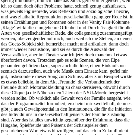
sperrig und düster, und ich hätte das Stück gern vorher gelesen, weil
ich so dann doch öfter Probleme hatte, schnell genug aufzufassen,
was jeweils Figurenrede, was Reflexion und soziologische Theorie,
und was zitathafte Reproduktion gesellschaftlich gängiger Rede ist. In
seinen Erzählungen und Romanen oder in der Vanity Fair-Kolumne
‚Klage‘ wirkt diese ungeheure Offenheit und Durchlässigkeit für alle
Arten von gesellschaftlicher Rede, die collagenartig zusammengefügt
werden, überzeugender auf mich, auch weil ich die Stellen, an denen
das Goetz-Subjekt sich bemerkbar macht und artikuliert, dann doch
immer wieder heraushöre, und sei es durch die Auswahl der
Versatzstücke, aber im Theater war ich jetzt doch manchmal etwas
überfordert davon. Trotzdem gab es tolle Szenen, die von Elpe
genannten gehörten dazu, super auch die Idee, einen Einkaufsbon
szenisch darzustellen, auch wie Musik zum Einsatz kam, gefiel mir
gut, insbesondere dieser Song zum Schluss, aber zum Beispiel wirkte
es etwas beliebig, in dem Akt ‚Freunde‘ die Verbundenheit der
Freunde durch Motorradkleidung zu charakterisieren, obwohl durch
diese Clique ja die Nähe zu den Tätern der NSU-Morde hergestellt
werden sollte. Ob wirklich alle Gewalt von der Familie ausgeht, wie
das der Programmzettel formuliert, erscheint mir zweifelhaft, denn es
gibt ja auch Gewaltpotential in den Institutionen, die für die Initiation
des Individuums in die Gesellschaft jenseits der Familie zuständig
sind. Aber das ist alles unwichtig gegenüber der Erfahrung, dass die
Hingabe, Spielfreude und Präsenz der Schauspieler dem
geschriebenen Wort etwas hinzufügen, auf das ich in Zukunft nicht