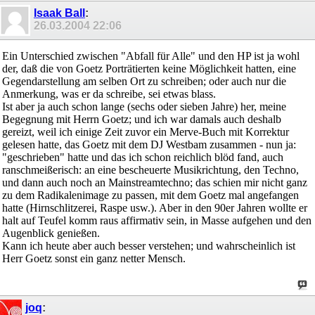
Isaak Ball
:
26.03.2004
22:06
Ein Unterschied zwischen "Abfall für Alle" und den HP ist ja wohl
der, daß die von Goetz Porträtierten keine Möglichkeit hatten, eine
Gegendarstellung am selben Ort zu schreiben; oder auch nur die
Anmerkung, was er da schreibe, sei etwas blass.
Ist aber ja auch schon lange (sechs oder sieben Jahre) her, meine
Begegnung mit Herrn Goetz; und ich war damals auch deshalb
gereizt, weil ich einige Zeit zuvor ein Merve-Buch mit Korrektur
gelesen hatte, das Goetz mit dem DJ Westbam zusammen - nun ja:
"geschrieben" hatte und das ich schon reichlich blöd fand, auch
ranschmeißerisch: an eine bescheuerte Musikrichtung, den Techno,
und dann auch noch an Mainstreamtechno; das schien mir nicht ganz
zu dem Radikalenimage zu passen, mit dem Goetz mal angefangen
hatte (Hirnschlitzerei, Raspe usw.). Aber in den 90er Jahren wollte er
halt auf Teufel komm raus affirmativ sein, in Masse aufgehen und den
Augenblick genießen.
Kann ich heute aber auch besser verstehen; und wahrscheinlich ist
Herr Goetz sonst ein ganz netter Mensch.
joq
: