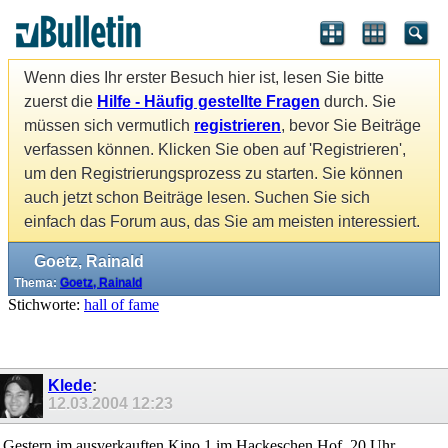
Wenn dies Ihr erster Besuch hier ist, lesen Sie bitte
zuerst die
Hilfe - Häufig gestellte Fragen
durch. Sie
müssen sich vermutlich
registrieren
, bevor Sie Beiträge
verfassen können. Klicken Sie oben auf 'Registrieren',
um den Registrierungsprozess zu starten. Sie können
auch jetzt schon Beiträge lesen. Suchen Sie sich
einfach das Forum aus, das Sie am meisten interessiert.
Goetz, Rainald
Thema:
Goetz, Rainald
Stichworte:
hall of fame
Klede
:
12.03.2004
12:23
Gestern im ausverkauften Kino 1 im Hackeschen Hof, 20 Uhr