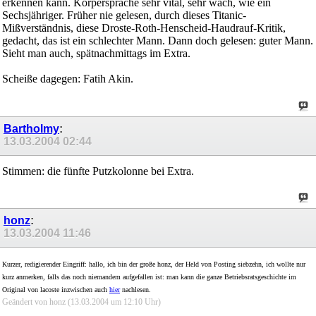
erkennen kann. Körpersprache sehr vital, sehr wach, wie ein
Sechsjähriger. Früher nie gelesen, durch dieses Titanic-
Mißverständnis, diese Droste-Roth-Henscheid-Haudrauf-Kritik,
gedacht, das ist ein schlechter Mann. Dann doch gelesen: guter Mann.
Sieht man auch, spätnachmittags im Extra.
Scheiße dagegen: Fatih Akin.
Bartholmy
:
13.03.2004
02:44
Stimmen: die fünfte Putzkolonne bei Extra.
honz
:
13.03.2004
11:46
Kurzer, redigierender Eingriff: hallo, ich bin der große honz, der Held von Posting siebzehn, ich wollte nur
kurz anmerken, falls das noch niemandem aufgefallen ist: man kann die ganze Betriebsratsgeschichte im
Original von lacoste inzwischen auch
hier
nachlesen.
Geändert von honz (13.03.2004 um
12:10
Uhr)