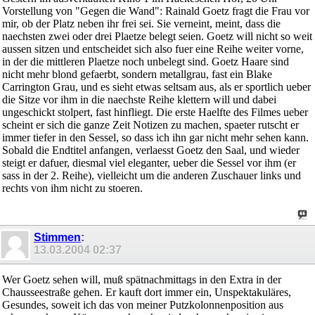
Vorstellung von "Gegen die Wand": Rainald Goetz fragt die Frau vor
mir, ob der Platz neben ihr frei sei. Sie verneint, meint, dass die
naechsten zwei oder drei Plaetze belegt seien. Goetz will nicht so weit
aussen sitzen und entscheidet sich also fuer eine Reihe weiter vorne,
in der die mittleren Plaetze noch unbelegt sind. Goetz Haare sind
nicht mehr blond gefaerbt, sondern metallgrau, fast ein Blake
Carrington Grau, und es sieht etwas seltsam aus, als er sportlich ueber
die Sitze vor ihm in die naechste Reihe klettern will und dabei
ungeschickt stolpert, fast hinfliegt. Die erste Haelfte des Filmes ueber
scheint er sich die ganze Zeit Notizen zu machen, spaeter rutscht er
immer tiefer in den Sessel, so dass ich ihn gar nicht mehr sehen kann.
Sobald die Endtitel anfangen, verlaesst Goetz den Saal, und wieder
steigt er dafuer, diesmal viel eleganter, ueber die Sessel vor ihm (er
sass in der 2. Reihe), vielleicht um die anderen Zuschauer links und
rechts von ihm nicht zu stoeren.
Stimmen
:
13.03.2004
02:37
Wer Goetz sehen will, muß spätnachmittags in den Extra in der
Chausseestraße gehen. Er kauft dort immer ein, Unspektakuläres,
Gesundes, soweit ich das von meiner Putzkolonnenposition aus