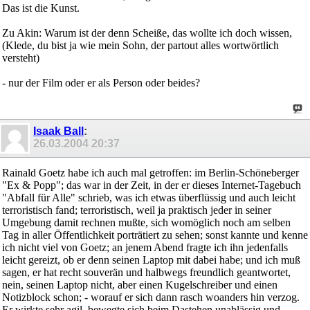
Das ist die Kunst.
Zu Akin: Warum ist der denn Scheiße, das wollte ich doch wissen,
(Klede, du bist ja wie mein Sohn, der partout alles wortwörtlich
versteht)
- nur der Film oder er als Person oder beides?
Isaak Ball
:
26.03.2004
20:37
Rainald Goetz habe ich auch mal getroffen: im Berlin-Schöneberger
"Ex & Popp"; das war in der Zeit, in der er dieses Internet-Tagebuch
"Abfall für Alle" schrieb, was ich etwas überflüssig und auch leicht
terroristisch fand; terroristisch, weil ja praktisch jeder in seiner
Umgebung damit rechnen mußte, sich womöglich noch am selben
Tag in aller Öffentlichkeit porträtiert zu sehen; sonst kannte und kenne
ich nicht viel von Goetz; an jenem Abend fragte ich ihn jedenfalls
leicht gereizt, ob er denn seinen Laptop mit dabei habe; und ich muß
sagen, er hat recht souverän und halbwegs freundlich geantwortet,
nein, seinen Laptop nicht, aber einen Kugelschreiber und einen
Notizblock schon; - worauf er sich dann rasch woanders hin verzog.
Er wirkte sehr agil, bewegte sich beim Dastehen unablässig und