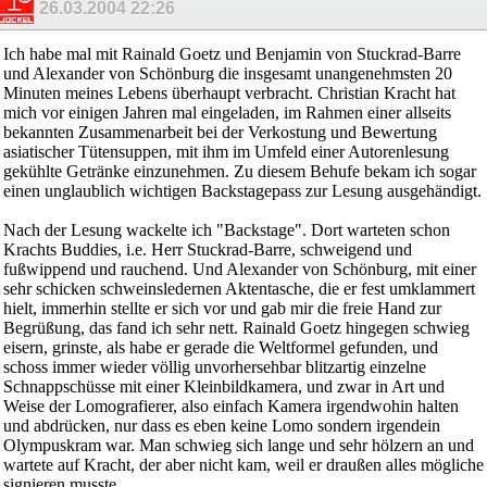
26.03.2004
22:26
Ich habe mal mit Rainald Goetz und Benjamin von Stuckrad-Barre
und Alexander von Schönburg die insgesamt unangenehmsten 20
Minuten meines Lebens überhaupt verbracht. Christian Kracht hat
mich vor einigen Jahren mal eingeladen, im Rahmen einer allseits
bekannten Zusammenarbeit bei der Verkostung und Bewertung
asiatischer Tütensuppen, mit ihm im Umfeld einer Autorenlesung
gekühlte Getränke einzunehmen. Zu diesem Behufe bekam ich sogar
einen unglaublich wichtigen Backstagepass zur Lesung ausgehändigt.
Nach der Lesung wackelte ich "Backstage". Dort warteten schon
Krachts Buddies, i.e. Herr Stuckrad-Barre, schweigend und
fußwippend und rauchend. Und Alexander von Schönburg, mit einer
sehr schicken schweinsledernen Aktentasche, die er fest umklammert
hielt, immerhin stellte er sich vor und gab mir die freie Hand zur
Begrüßung, das fand ich sehr nett. Rainald Goetz hingegen schwieg
eisern, grinste, als habe er gerade die Weltformel gefunden, und
schoss immer wieder völlig unvorhersehbar blitzartig einzelne
Schnappschüsse mit einer Kleinbildkamera, und zwar in Art und
Weise der Lomografierer, also einfach Kamera irgendwohin halten
und abdrücken, nur dass es eben keine Lomo sondern irgendein
Olympuskram war. Man schwieg sich lange und sehr hölzern an und
wartete auf Kracht, der aber nicht kam, weil er draußen alles mögliche
signieren musste.