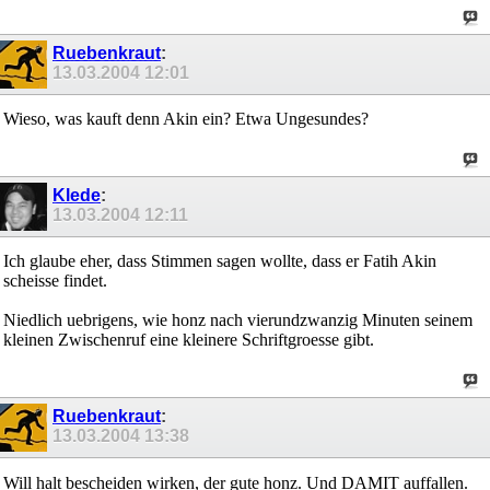
Ruebenkraut
:
13.03.2004
12:01
Wieso, was kauft denn Akin ein? Etwa Ungesundes?
Klede
:
13.03.2004
12:11
Ich glaube eher, dass Stimmen sagen wollte, dass er Fatih Akin
scheisse findet.
Niedlich uebrigens, wie honz nach vierundzwanzig Minuten seinem
kleinen Zwischenruf eine kleinere Schriftgroesse gibt.
Ruebenkraut
:
13.03.2004
13:38
Will halt bescheiden wirken, der gute honz. Und DAMIT auffallen.