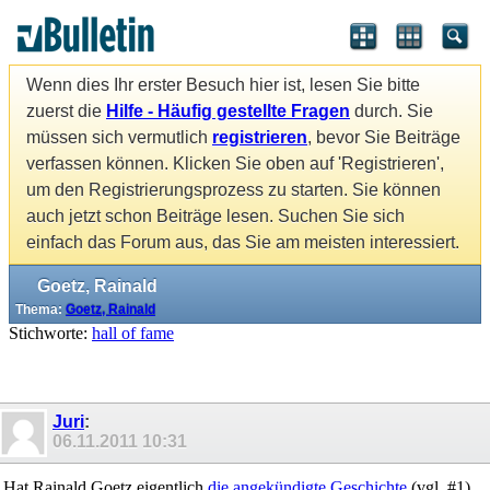
Wenn dies Ihr erster Besuch hier ist, lesen Sie bitte
zuerst die
Hilfe - Häufig gestellte Fragen
durch. Sie
müssen sich vermutlich
registrieren
, bevor Sie Beiträge
verfassen können. Klicken Sie oben auf 'Registrieren',
um den Registrierungsprozess zu starten. Sie können
auch jetzt schon Beiträge lesen. Suchen Sie sich
einfach das Forum aus, das Sie am meisten interessiert.
Goetz, Rainald
Thema:
Goetz, Rainald
Stichworte:
hall of fame
Juri
:
06.11.2011
10:31
Hat Rainald Goetz eigentlich
die angekündigte Geschichte
(vgl. #1)