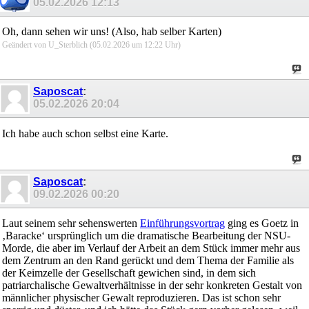
05.02.2026
12:13
Oh, dann sehen wir uns! (Also, hab selber Karten)
Geändert von U_Sterblich (05.02.2026 um
12:22
Uhr)
Saposcat
:
05.02.2026
20:04
Ich habe auch schon selbst eine Karte.
Saposcat
:
09.02.2026
00:20
Laut seinem sehr sehenswerten
Einführungsvortrag
ging es Goetz in
‚Baracke‘ ursprünglich um die dramatische Bearbeitung der NSU-
Morde, die aber im Verlauf der Arbeit an dem Stück immer mehr aus
dem Zentrum an den Rand gerückt und dem Thema der Familie als
der Keimzelle der Gesellschaft gewichen sind, in dem sich
patriarchalische Gewaltverhältnisse in der sehr konkreten Gestalt von
männlicher physischer Gewalt reproduzieren. Das ist schon sehr