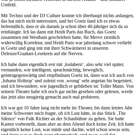
Umfeld.
Mit Techno und der DJ Culture konnte ich überhaupt nichts anfangen,
das hat mich nicht interessiert, und bei Goetz fand ich es etwas
befremdlich, dass er als damals ja schon über 40-jähriger sich da so
reinhängte. Ich las dann mit Heidi Paris das Buch, das Goetz
zusammen mit Westbam geschrieben hatte, für Merve ziemlich
widerwillig Korrektur, und Heidi Paris war jahrelang schwer verliebt
in Goetz und ging mir mit ihrer Schwärmerei in unserem
Deleuze/Guattari-Lesekreis auf die Nerven.
Ich habe dann eigentlich erst mit ‚loslabern‘, also sehr viel später,
verstanden, wie intelligent, sprachmächtig, beweglich,
geistesgegenwärtig und empfindsam Goetz ist, dann war ich auch von
‚Johann Holtrop‘ und zuletzt von ‚wrong‘ sehr angetan bis begeistert,
und ich bewundere, wie jugendlich er geblieben ist: Toller Mann. Von
seinem Theater habe ich noch gar nichts gesehen oder gelesen, werde
das jetzt also neugierig gemacht auch mal probieren.
Ich war gut 10 Jahre lang nicht mehr im Theater, bis dann letztes Jahr
meine Schwester mich fragte, ob ich Lust hätte, in das Stück ‚The
Silence‘ von Falk Richter an der Schaubühne zu gehen. Sie hatte
Karten vorbestellt, dann aber an dem Abend doch keine Zeit. Ich hatte
eigentlich keine Lust, war müde und dachte, wird schon sowas sein,
und dann war es doch ganz phantastisch, und zwar, weil der