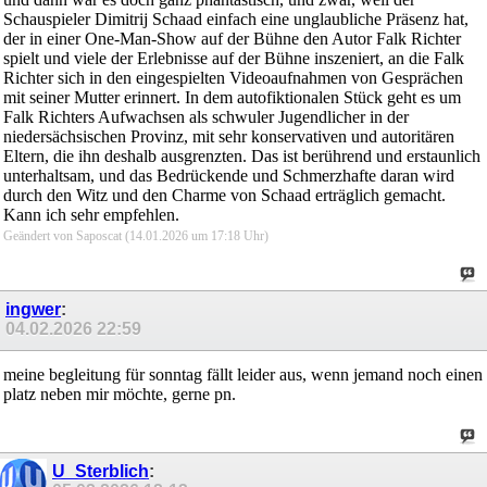
Schauspieler Dimitrij Schaad einfach eine unglaubliche Präsenz hat,
der in einer One-Man-Show auf der Bühne den Autor Falk Richter
spielt und viele der Erlebnisse auf der Bühne inszeniert, an die Falk
Richter sich in den eingespielten Videoaufnahmen von Gesprächen
mit seiner Mutter erinnert. In dem autofiktionalen Stück geht es um
Falk Richters Aufwachsen als schwuler Jugendlicher in der
niedersächsischen Provinz, mit sehr konservativen und autoritären
Eltern, die ihn deshalb ausgrenzten. Das ist berührend und erstaunlich
unterhaltsam, und das Bedrückende und Schmerzhafte daran wird
durch den Witz und den Charme von Schaad erträglich gemacht.
Kann ich sehr empfehlen.
Geändert von Saposcat (14.01.2026 um
17:18
Uhr)
ingwer
:
04.02.2026
22:59
meine begleitung für sonntag fällt leider aus, wenn jemand noch einen
platz neben mir möchte, gerne pn.
U_Sterblich
: