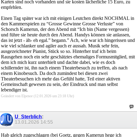
Karten sind noch vorhanden und sie kosten lächerliche 15 Euro, zu
empfehlen.
Einen Tag später war ich mit einigen Leutchen direkt NOCHMAL in
den Kammerspielen zu “Grosse Gewinne Grosse Verluste” von
Schorsch Kamerun, der den Abend mit “Ich bin (Name vergessen)
und führe sie heute durch den Abend. Handys können sie anlassen,
das ist jetzt - äh- eh egal.” begann.” Ach, wie war ich hingerissen und
wie viel schlanker und agiler auch er aussah. Musik sehr fein,
ausgezeichneter Pianist, Stück so so. Hinterher traf ich beim
Rausgehen noch ein sehr geschätztes ehemaliges Formusmitglied, mit
dem ich mich kurz unterhielt und dachte dabei, wie es doch
schillernder ist, ihn nach einem Theaterbesuch zu treffen, als nach
einem Kinobesuch. Da doch zumindest bei diesen zwei
Theaterbesuchen ich mehr das Gefühl hatte, Teil einer aktiven
Gemeinschaft gewesen zu sein, der Eindruck und man selbst
lebendiger ist.
Geändert von Elpenor (12.01.2026 um
23:18
Uhr)
U_Sterblich
:
13.01.2026
14:55
Hab gleich zugeschlagen (bei Goetz, gegen Kamerun hege ich