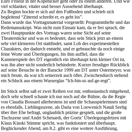
Euro Friseur in der Köpenicker geht oder zu einem anderen. Und wie
viel schlanker, vitaler und besser Aussehend überhaupt.
Zu Beginn hockte er sich auf den Fußboden und schrieb sich
begleitend “Zitternd schreibt er, es geht los”.
Dann wurde das Vortragsmaterial vorgestellt: Programmhefte und das
Redemanuskript. Was nicht zum Einsatz kam, da er frei sprach, die
zwei Hauptpunkte des Vortrags waren seine Sicht auf seine
Theaterstücke und was es bedeutet, dass sein Stück jetzt an einem
sehr viel kleineren Ort stattfindet, samt Lob des experimentellen
Charakters, der dadurch entsteht, und er gebrauchte da noch einige
feine Worte und Überlegungen, bis ihm auffiel, dass die
Kammerspiele des DT eigentlich ein überhaupt kein kleiner Ort ist,
was ihn aber nicht sonderlich behinderte. Kurzer freudiger Rückblick
auf seine Besuche in der Baracke 1999 am DT unter Ostermeyer, was
mich freute, da war ich seinerzeit auch öfter. Zwischendurch stehend
ein Schluck aus einem Wasserglas “Ich-bin-so auf-ge-regt”.
Im Stück selbst saß er zwei Reihen vor mir, enthusiastisch mitgehend,
doch sehr schnell schaute ich nur noch auf die Bühne, da die Regie
von Claudia Bossard allerbestens ist und die Schauspielerinnen sind
es ebenfalls. Lieblingsszene, als Daria von Loewenich Natali Seelig
über ihre Ehe befragt, unglaublich präzise gespielt, und die große
Tischszene und Andri Schenardi, der Goetz’ Überlegungsfetzen mit
Klaus Kinski Stimme spricht, was funktioniert und überhaupt.
Beglückender Abend, am 8.2. gibt es eine weitere Ausführung,