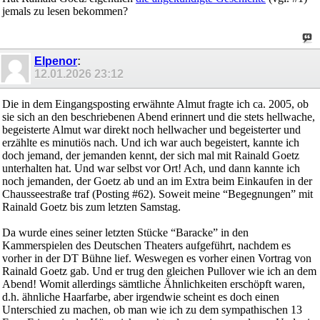
jemals zu lesen bekommen?
Elpenor
:
12.01.2026
23:12
Die in dem Eingangsposting erwähnte Almut fragte ich ca. 2005, ob
sie sich an den beschriebenen Abend erinnert und die stets hellwache,
begeisterte Almut war direkt noch hellwacher und begeisterter und
erzählte es minutiös nach. Und ich war auch begeistert, kannte ich
doch jemand, der jemanden kennt, der sich mal mit Rainald Goetz
unterhalten hat. Und war selbst vor Ort! Ach, und dann kannte ich
noch jemanden, der Goetz ab und an im Extra beim Einkaufen in der
Chausseestraße traf (Posting #62). Soweit meine “Begegnungen” mit
Rainald Goetz bis zum letzten Samstag.
Da wurde eines seiner letzten Stücke “Baracke” in den
Kammerspielen des Deutschen Theaters aufgeführt, nachdem es
vorher in der DT Bühne lief. Weswegen es vorher einen Vortrag von
Rainald Goetz gab. Und er trug den gleichen Pullover wie ich an dem
Abend! Womit allerdings sämtliche Ähnlichkeiten erschöpft waren,
d.h. ähnliche Haarfarbe, aber irgendwie scheint es doch einen
Unterschied zu machen, ob man wie ich zu dem sympathischen 13