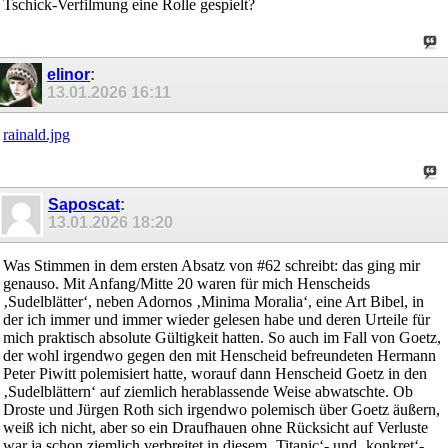
Tschick-Verfilmung eine Rolle gespielt?
elinor
:
13.01.2026
16:11
rainald.jpg
Saposcat
:
13.01.2026
18:20
Was Stimmen in dem ersten Absatz von #62 schreibt: das ging mir
genauso. Mit Anfang/Mitte 20 waren für mich Henscheids
‚Sudelblätter‘, neben Adornos ‚Minima Moralia‘, eine Art Bibel, in
der ich immer und immer wieder gelesen habe und deren Urteile für
mich praktisch absolute Gültigkeit hatten. So auch im Fall von Goetz,
der wohl irgendwo gegen den mit Henscheid befreundeten Hermann
Peter Piwitt polemisiert hatte, worauf dann Henscheid Goetz in den
‚Sudelblättern‘ auf ziemlich herablassende Weise abwatschte. Ob
Droste und Jürgen Roth sich irgendwo polemisch über Goetz äußern,
weiß ich nicht, aber so ein Draufhauen ohne Rücksicht auf Verluste
war ja schon ziemlich verbreitet in diesem ‚Titanic‘- und ‚konkret‘-