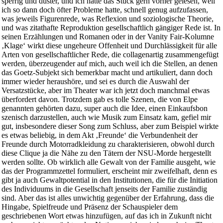
sperrig und düster, und ich hätte das Stück gern vorher gelesen, weil
ich so dann doch öfter Probleme hatte, schnell genug aufzufassen,
was jeweils Figurenrede, was Reflexion und soziologische Theorie,
und was zitathafte Reproduktion gesellschaftlich gängiger Rede ist. In
seinen Erzählungen und Romanen oder in der Vanity Fair-Kolumne
‚Klage‘ wirkt diese ungeheure Offenheit und Durchlässigkeit für alle
Arten von gesellschaftlicher Rede, die collagenartig zusammengefügt
werden, überzeugender auf mich, auch weil ich die Stellen, an denen
das Goetz-Subjekt sich bemerkbar macht und artikuliert, dann doch
immer wieder heraushöre, und sei es durch die Auswahl der
Versatzstücke, aber im Theater war ich jetzt doch manchmal etwas
überfordert davon. Trotzdem gab es tolle Szenen, die von Elpe
genannten gehörten dazu, super auch die Idee, einen Einkaufsbon
szenisch darzustellen, auch wie Musik zum Einsatz kam, gefiel mir
gut, insbesondere dieser Song zum Schluss, aber zum Beispiel wirkte
es etwas beliebig, in dem Akt ‚Freunde‘ die Verbundenheit der
Freunde durch Motorradkleidung zu charakterisieren, obwohl durch
diese Clique ja die Nähe zu den Tätern der NSU-Morde hergestellt
werden sollte. Ob wirklich alle Gewalt von der Familie ausgeht, wie
das der Programmzettel formuliert, erscheint mir zweifelhaft, denn es
gibt ja auch Gewaltpotential in den Institutionen, die für die Initiation
des Individuums in die Gesellschaft jenseits der Familie zuständig
sind. Aber das ist alles unwichtig gegenüber der Erfahrung, dass die
Hingabe, Spielfreude und Präsenz der Schauspieler dem
geschriebenen Wort etwas hinzufügen, auf das ich in Zukunft nicht