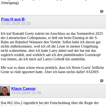
Abneigung)
Frau H aus B
:
13.01.2026
15:32
Ich traf Rainald Goetz zuletzt im Anschluss an das Sommerfest 2025
des Literarischen Colloquiums, er ließ mir beim Einstieg in die S-
Bahn am Bahnhof Wannsee den Vortritt. Selbst habe ich davon gar
nichts mitbekommen, weil ich oft die Leute in meiner Umgebung
nicht wahrnehme, aber ich hatte Larry dabei und der hat mir das
sogleich erzählt, und wirklich sah ich den platinblonden Goetzkopf
von hinten, als ich mich auf Larrys Geheiß hin umdrehte.
Mir war es dann schon etwas peinlich, dass ich Herrn Goetz' höfliche
Geste so rüde ignoriert hatte. Aber ich kann nichts dafür! #ADHS
Klaus Caesar
:
13.01.2026
15:39
Hat #62 Abs.2 eigentlich bei der Entscheidung über die Regie der