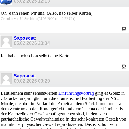
05.02.2026
12:13
Oh, dann sehen wir uns! (Also, hab selber Karten)
Geändert von U_Sterblich (05.02.2026 um
12:22
Uhr)
Saposcat
:
05.02.2026
20:04
Ich habe auch schon selbst eine Karte.
Saposcat
:
09.02.2026
00:20
Laut seinem sehr sehenswerten
Einführungsvortrag
ging es Goetz in
‚Baracke‘ ursprünglich um die dramatische Bearbeitung der NSU-
Morde, die aber im Verlauf der Arbeit an dem Stück immer mehr aus
dem Zentrum an den Rand gerückt und dem Thema der Familie als
der Keimzelle der Gesellschaft gewichen sind, in dem sich
patriarchalische Gewaltverhältnisse in der sehr konkreten Gestalt von
männlicher physischer Gewalt reproduzieren. Das ist schon sehr