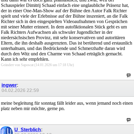
Schauspieler Dimitrij Schaad einfach eine unglaubliche Präsenz hat,
der in einer One-Man-Show auf der Bühne den Autor Falk Richter
spielt und viele der Erlebnisse auf der Bühne inszeniert, an die Falk
Richter sich in den eingespielten Videoaufnahmen von Gesprächen
mit seiner Mutter erinnert. In dem autofiktionalen Stück geht es um
Falk Richters Aufwachsen als schwuler Jugendlicher in der
niedersächsischen Provinz, mit sehr konservativen und autoritären
Eltern, die ihn deshalb ausgrenzten. Das ist berührend und erstaunlich
unterhaltsam, und das Bedrückende und Schmerzhafte daran wird
durch den Witz und den Charme von Schaad erträglich gemacht.
Kann ich sehr empfehlen.
Geändert von Saposcat (14.01.2026 um
17:18
Uhr)
ingwer
:
04.02.2026
22:59
meine begleitung für sonntag fällt leider aus, wenn jemand noch einen
platz neben mir möchte, gerne pn.
U_Sterblich
: