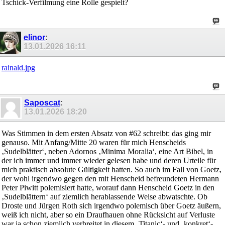
Tschick-Verfilmung eine Rolle gespielt?
elinor
:
13.01.2026
16:11
rainald.jpg
Saposcat
:
13.01.2026
18:20
Was Stimmen in dem ersten Absatz von #62 schreibt: das ging mir
genauso. Mit Anfang/Mitte 20 waren für mich Henscheids
‚Sudelblätter‘, neben Adornos ‚Minima Moralia‘, eine Art Bibel, in
der ich immer und immer wieder gelesen habe und deren Urteile für
mich praktisch absolute Gültigkeit hatten. So auch im Fall von Goetz,
der wohl irgendwo gegen den mit Henscheid befreundeten Hermann
Peter Piwitt polemisiert hatte, worauf dann Henscheid Goetz in den
‚Sudelblättern‘ auf ziemlich herablassende Weise abwatschte. Ob
Droste und Jürgen Roth sich irgendwo polemisch über Goetz äußern,
weiß ich nicht, aber so ein Draufhauen ohne Rücksicht auf Verluste
war ja schon ziemlich verbreitet in diesem ‚Titanic‘- und ‚konkret‘-