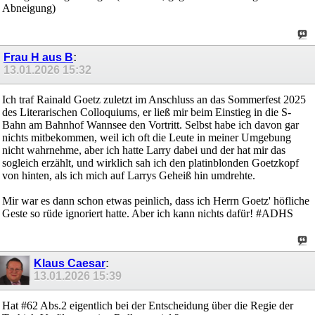
Abneigung)
Frau H aus B
:
13.01.2026
15:32
Ich traf Rainald Goetz zuletzt im Anschluss an das Sommerfest 2025
des Literarischen Colloquiums, er ließ mir beim Einstieg in die S-
Bahn am Bahnhof Wannsee den Vortritt. Selbst habe ich davon gar
nichts mitbekommen, weil ich oft die Leute in meiner Umgebung
nicht wahrnehme, aber ich hatte Larry dabei und der hat mir das
sogleich erzählt, und wirklich sah ich den platinblonden Goetzkopf
von hinten, als ich mich auf Larrys Geheiß hin umdrehte.
Mir war es dann schon etwas peinlich, dass ich Herrn Goetz' höfliche
Geste so rüde ignoriert hatte. Aber ich kann nichts dafür! #ADHS
Klaus Caesar
:
13.01.2026
15:39
Hat #62 Abs.2 eigentlich bei der Entscheidung über die Regie der