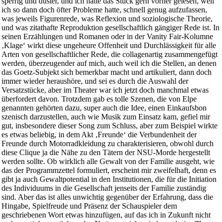
sperrig und düster, und ich hätte das Stück gern vorher gelesen, weil
ich so dann doch öfter Probleme hatte, schnell genug aufzufassen,
was jeweils Figurenrede, was Reflexion und soziologische Theorie,
und was zitathafte Reproduktion gesellschaftlich gängiger Rede ist. In
seinen Erzählungen und Romanen oder in der Vanity Fair-Kolumne
‚Klage‘ wirkt diese ungeheure Offenheit und Durchlässigkeit für alle
Arten von gesellschaftlicher Rede, die collagenartig zusammengefügt
werden, überzeugender auf mich, auch weil ich die Stellen, an denen
das Goetz-Subjekt sich bemerkbar macht und artikuliert, dann doch
immer wieder heraushöre, und sei es durch die Auswahl der
Versatzstücke, aber im Theater war ich jetzt doch manchmal etwas
überfordert davon. Trotzdem gab es tolle Szenen, die von Elpe
genannten gehörten dazu, super auch die Idee, einen Einkaufsbon
szenisch darzustellen, auch wie Musik zum Einsatz kam, gefiel mir
gut, insbesondere dieser Song zum Schluss, aber zum Beispiel wirkte
es etwas beliebig, in dem Akt ‚Freunde‘ die Verbundenheit der
Freunde durch Motorradkleidung zu charakterisieren, obwohl durch
diese Clique ja die Nähe zu den Tätern der NSU-Morde hergestellt
werden sollte. Ob wirklich alle Gewalt von der Familie ausgeht, wie
das der Programmzettel formuliert, erscheint mir zweifelhaft, denn es
gibt ja auch Gewaltpotential in den Institutionen, die für die Initiation
des Individuums in die Gesellschaft jenseits der Familie zuständig
sind. Aber das ist alles unwichtig gegenüber der Erfahrung, dass die
Hingabe, Spielfreude und Präsenz der Schauspieler dem
geschriebenen Wort etwas hinzufügen, auf das ich in Zukunft nicht