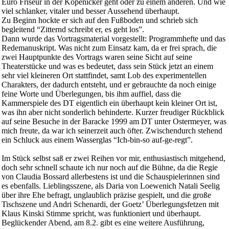
Euro Friseur in der Köpenicker geht oder zu einem anderen. Und wie
viel schlanker, vitaler und besser Aussehend überhaupt.
Zu Beginn hockte er sich auf den Fußboden und schrieb sich
begleitend “Zitternd schreibt er, es geht los”.
Dann wurde das Vortragsmaterial vorgestellt: Programmhefte und das
Redemanuskript. Was nicht zum Einsatz kam, da er frei sprach, die
zwei Hauptpunkte des Vortrags waren seine Sicht auf seine
Theaterstücke und was es bedeutet, dass sein Stück jetzt an einem
sehr viel kleineren Ort stattfindet, samt Lob des experimentellen
Charakters, der dadurch entsteht, und er gebrauchte da noch einige
feine Worte und Überlegungen, bis ihm auffiel, dass die
Kammerspiele des DT eigentlich ein überhaupt kein kleiner Ort ist,
was ihn aber nicht sonderlich behinderte. Kurzer freudiger Rückblick
auf seine Besuche in der Baracke 1999 am DT unter Ostermeyer, was
mich freute, da war ich seinerzeit auch öfter. Zwischendurch stehend
ein Schluck aus einem Wasserglas “Ich-bin-so auf-ge-regt”.
Im Stück selbst saß er zwei Reihen vor mir, enthusiastisch mitgehend,
doch sehr schnell schaute ich nur noch auf die Bühne, da die Regie
von Claudia Bossard allerbestens ist und die Schauspielerinnen sind
es ebenfalls. Lieblingsszene, als Daria von Loewenich Natali Seelig
über ihre Ehe befragt, unglaublich präzise gespielt, und die große
Tischszene und Andri Schenardi, der Goetz’ Überlegungsfetzen mit
Klaus Kinski Stimme spricht, was funktioniert und überhaupt.
Beglückender Abend, am 8.2. gibt es eine weitere Ausführung,