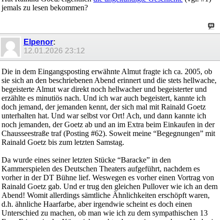
jemals zu lesen bekommen?
Elpenor
:
12.01.2026
23:12
Die in dem Eingangsposting erwähnte Almut fragte ich ca. 2005, ob
sie sich an den beschriebenen Abend erinnert und die stets hellwache,
begeisterte Almut war direkt noch hellwacher und begeisterter und
erzählte es minutiös nach. Und ich war auch begeistert, kannte ich
doch jemand, der jemanden kennt, der sich mal mit Rainald Goetz
unterhalten hat. Und war selbst vor Ort! Ach, und dann kannte ich
noch jemanden, der Goetz ab und an im Extra beim Einkaufen in der
Chausseestraße traf (Posting #62). Soweit meine “Begegnungen” mit
Rainald Goetz bis zum letzten Samstag.
Da wurde eines seiner letzten Stücke “Baracke” in den
Kammerspielen des Deutschen Theaters aufgeführt, nachdem es
vorher in der DT Bühne lief. Weswegen es vorher einen Vortrag von
Rainald Goetz gab. Und er trug den gleichen Pullover wie ich an dem
Abend! Womit allerdings sämtliche Ähnlichkeiten erschöpft waren,
d.h. ähnliche Haarfarbe, aber irgendwie scheint es doch einen
Unterschied zu machen, ob man wie ich zu dem sympathischen 13