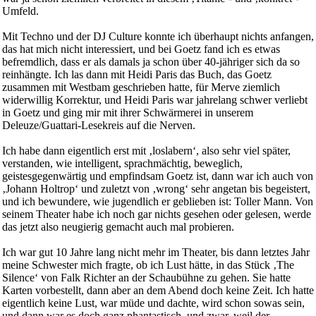
Umfeld.
Mit Techno und der DJ Culture konnte ich überhaupt nichts anfangen,
das hat mich nicht interessiert, und bei Goetz fand ich es etwas
befremdlich, dass er als damals ja schon über 40-jähriger sich da so
reinhängte. Ich las dann mit Heidi Paris das Buch, das Goetz
zusammen mit Westbam geschrieben hatte, für Merve ziemlich
widerwillig Korrektur, und Heidi Paris war jahrelang schwer verliebt
in Goetz und ging mir mit ihrer Schwärmerei in unserem
Deleuze/Guattari-Lesekreis auf die Nerven.
Ich habe dann eigentlich erst mit ‚loslabern‘, also sehr viel später,
verstanden, wie intelligent, sprachmächtig, beweglich,
geistesgegenwärtig und empfindsam Goetz ist, dann war ich auch von
‚Johann Holtrop‘ und zuletzt von ‚wrong‘ sehr angetan bis begeistert,
und ich bewundere, wie jugendlich er geblieben ist: Toller Mann. Von
seinem Theater habe ich noch gar nichts gesehen oder gelesen, werde
das jetzt also neugierig gemacht auch mal probieren.
Ich war gut 10 Jahre lang nicht mehr im Theater, bis dann letztes Jahr
meine Schwester mich fragte, ob ich Lust hätte, in das Stück ‚The
Silence‘ von Falk Richter an der Schaubühne zu gehen. Sie hatte
Karten vorbestellt, dann aber an dem Abend doch keine Zeit. Ich hatte
eigentlich keine Lust, war müde und dachte, wird schon sowas sein,
und dann war es doch ganz phantastisch, und zwar, weil der