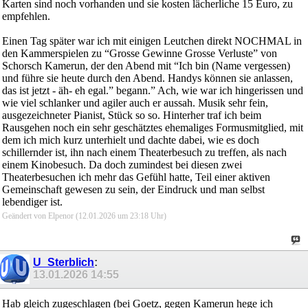
Karten sind noch vorhanden und sie kosten lächerliche 15 Euro, zu
empfehlen.
Einen Tag später war ich mit einigen Leutchen direkt NOCHMAL in
den Kammerspielen zu “Grosse Gewinne Grosse Verluste” von
Schorsch Kamerun, der den Abend mit “Ich bin (Name vergessen)
und führe sie heute durch den Abend. Handys können sie anlassen,
das ist jetzt - äh- eh egal.” begann.” Ach, wie war ich hingerissen und
wie viel schlanker und agiler auch er aussah. Musik sehr fein,
ausgezeichneter Pianist, Stück so so. Hinterher traf ich beim
Rausgehen noch ein sehr geschätztes ehemaliges Formusmitglied, mit
dem ich mich kurz unterhielt und dachte dabei, wie es doch
schillernder ist, ihn nach einem Theaterbesuch zu treffen, als nach
einem Kinobesuch. Da doch zumindest bei diesen zwei
Theaterbesuchen ich mehr das Gefühl hatte, Teil einer aktiven
Gemeinschaft gewesen zu sein, der Eindruck und man selbst
lebendiger ist.
Geändert von Elpenor (12.01.2026 um
23:18
Uhr)
U_Sterblich
:
13.01.2026
14:55
Hab gleich zugeschlagen (bei Goetz, gegen Kamerun hege ich