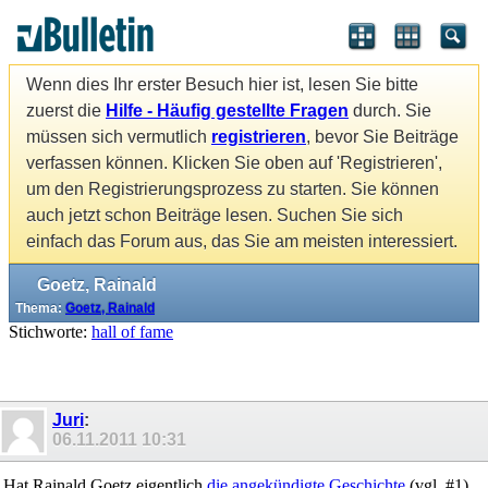
Wenn dies Ihr erster Besuch hier ist, lesen Sie bitte
zuerst die
Hilfe - Häufig gestellte Fragen
durch. Sie
müssen sich vermutlich
registrieren
, bevor Sie Beiträge
verfassen können. Klicken Sie oben auf 'Registrieren',
um den Registrierungsprozess zu starten. Sie können
auch jetzt schon Beiträge lesen. Suchen Sie sich
einfach das Forum aus, das Sie am meisten interessiert.
Goetz, Rainald
Thema:
Goetz, Rainald
Stichworte:
hall of fame
Juri
:
06.11.2011
10:31
Hat Rainald Goetz eigentlich
die angekündigte Geschichte
(vgl. #1)