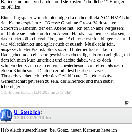
Karten sind noch vorhanden und sie kosten lächerliche 15 Euro, zu
empfehlen.
Einen Tag später war ich mit einigen Leutchen direkt NOCHMAL in
den Kammerspielen zu “Grosse Gewinne Grosse Verluste” von
Schorsch Kamerun, der den Abend mit “Ich bin (Name vergessen)
und führe sie heute durch den Abend. Handys können sie anlassen,
das ist jetzt - äh- eh egal.” begann.” Ach, wie war ich hingerissen und
wie viel schlanker und agiler auch er aussah. Musik sehr fein,
ausgezeichneter Pianist, Stück so so. Hinterher traf ich beim
Rausgehen noch ein sehr geschätztes ehemaliges Formusmitglied, mit
dem ich mich kurz unterhielt und dachte dabei, wie es doch
schillernder ist, ihn nach einem Theaterbesuch zu treffen, als nach
einem Kinobesuch. Da doch zumindest bei diesen zwei
Theaterbesuchen ich mehr das Gefühl hatte, Teil einer aktiven
Gemeinschaft gewesen zu sein, der Eindruck und man selbst
lebendiger ist.
Geändert von Elpenor (12.01.2026 um
23:18
Uhr)
U_Sterblich
:
13.01.2026
14:55
Hab gleich zugeschlagen (bei Goetz, gegen Kamerun hege ich