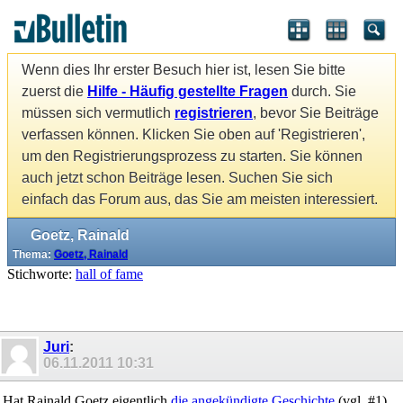
Wenn dies Ihr erster Besuch hier ist, lesen Sie bitte
zuerst die
Hilfe - Häufig gestellte Fragen
durch. Sie
müssen sich vermutlich
registrieren
, bevor Sie Beiträge
verfassen können. Klicken Sie oben auf 'Registrieren',
um den Registrierungsprozess zu starten. Sie können
auch jetzt schon Beiträge lesen. Suchen Sie sich
einfach das Forum aus, das Sie am meisten interessiert.
Goetz, Rainald
Thema:
Goetz, Rainald
Stichworte:
hall of fame
Juri
:
06.11.2011
10:31
Hat Rainald Goetz eigentlich
die angekündigte Geschichte
(vgl. #1)