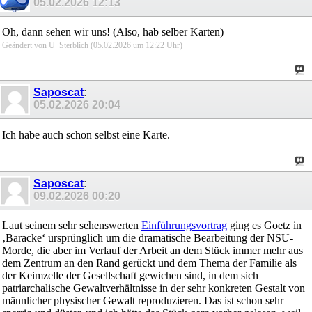
05.02.2026
12:13
Oh, dann sehen wir uns! (Also, hab selber Karten)
Geändert von U_Sterblich (05.02.2026 um
12:22
Uhr)
Saposcat
:
05.02.2026
20:04
Ich habe auch schon selbst eine Karte.
Saposcat
:
09.02.2026
00:20
Laut seinem sehr sehenswerten
Einführungsvortrag
ging es Goetz in
‚Baracke‘ ursprünglich um die dramatische Bearbeitung der NSU-
Morde, die aber im Verlauf der Arbeit an dem Stück immer mehr aus
dem Zentrum an den Rand gerückt und dem Thema der Familie als
der Keimzelle der Gesellschaft gewichen sind, in dem sich
patriarchalische Gewaltverhältnisse in der sehr konkreten Gestalt von
männlicher physischer Gewalt reproduzieren. Das ist schon sehr