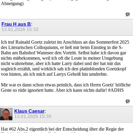
Abneigung)
Frau H aus B
:
13.01.2026
15:32
Ich traf Rainald Goetz zuletzt im Anschluss an das Sommerfest 2025
des Literarischen Colloquiums, er ließ mir beim Einstieg in die S-
Bahn am Bahnhof Wannsee den Vortritt. Selbst habe ich davon gar
nichts mitbekommen, weil ich oft die Leute in meiner Umgebung
nicht wahrnehme, aber ich hatte Larry dabei und der hat mir das
sogleich erzählt, und wirklich sah ich den platinblonden Goetzkopf
von hinten, als ich mich auf Larrys Geheiß hin umdrehte.
Mir war es dann schon etwas peinlich, dass ich Herrn Goetz' höfliche
Geste so rüde ignoriert hatte. Aber ich kann nichts dafür! #ADHS
Klaus Caesar
:
13.01.2026
15:39
Hat #62 Abs.2 eigentlich bei der Entscheidung über die Regie der