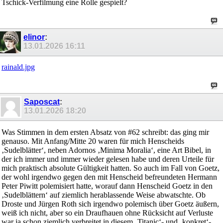
Tschick-Verfilmung eine Rolle gespielt?
elinor
:
13.01.2026
16:11
rainald.jpg
Saposcat
:
13.01.2026
18:20
Was Stimmen in dem ersten Absatz von #62 schreibt: das ging mir
genauso. Mit Anfang/Mitte 20 waren für mich Henscheids
‚Sudelblätter‘, neben Adornos ‚Minima Moralia‘, eine Art Bibel, in
der ich immer und immer wieder gelesen habe und deren Urteile für
mich praktisch absolute Gültigkeit hatten. So auch im Fall von Goetz,
der wohl irgendwo gegen den mit Henscheid befreundeten Hermann
Peter Piwitt polemisiert hatte, worauf dann Henscheid Goetz in den
‚Sudelblättern‘ auf ziemlich herablassende Weise abwatschte. Ob
Droste und Jürgen Roth sich irgendwo polemisch über Goetz äußern,
weiß ich nicht, aber so ein Draufhauen ohne Rücksicht auf Verluste
war ja schon ziemlich verbreitet in diesem ‚Titanic‘- und ‚konkret‘-