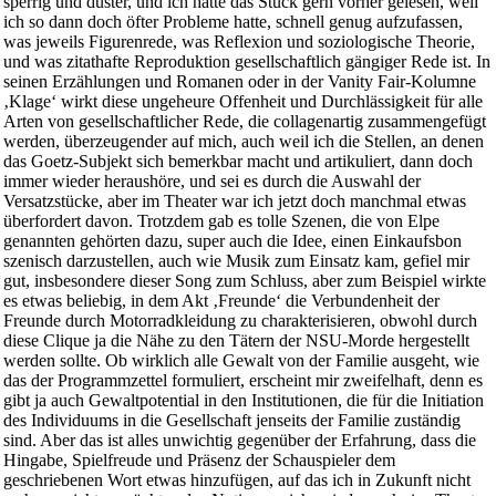
sperrig und düster, und ich hätte das Stück gern vorher gelesen, weil
ich so dann doch öfter Probleme hatte, schnell genug aufzufassen,
was jeweils Figurenrede, was Reflexion und soziologische Theorie,
und was zitathafte Reproduktion gesellschaftlich gängiger Rede ist. In
seinen Erzählungen und Romanen oder in der Vanity Fair-Kolumne
‚Klage‘ wirkt diese ungeheure Offenheit und Durchlässigkeit für alle
Arten von gesellschaftlicher Rede, die collagenartig zusammengefügt
werden, überzeugender auf mich, auch weil ich die Stellen, an denen
das Goetz-Subjekt sich bemerkbar macht und artikuliert, dann doch
immer wieder heraushöre, und sei es durch die Auswahl der
Versatzstücke, aber im Theater war ich jetzt doch manchmal etwas
überfordert davon. Trotzdem gab es tolle Szenen, die von Elpe
genannten gehörten dazu, super auch die Idee, einen Einkaufsbon
szenisch darzustellen, auch wie Musik zum Einsatz kam, gefiel mir
gut, insbesondere dieser Song zum Schluss, aber zum Beispiel wirkte
es etwas beliebig, in dem Akt ‚Freunde‘ die Verbundenheit der
Freunde durch Motorradkleidung zu charakterisieren, obwohl durch
diese Clique ja die Nähe zu den Tätern der NSU-Morde hergestellt
werden sollte. Ob wirklich alle Gewalt von der Familie ausgeht, wie
das der Programmzettel formuliert, erscheint mir zweifelhaft, denn es
gibt ja auch Gewaltpotential in den Institutionen, die für die Initiation
des Individuums in die Gesellschaft jenseits der Familie zuständig
sind. Aber das ist alles unwichtig gegenüber der Erfahrung, dass die
Hingabe, Spielfreude und Präsenz der Schauspieler dem
geschriebenen Wort etwas hinzufügen, auf das ich in Zukunft nicht