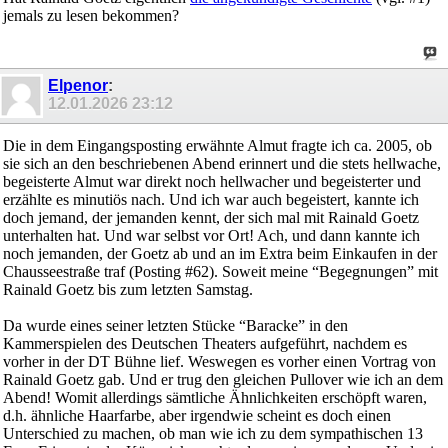
jemals zu lesen bekommen?
Elpenor
:
12.01.2026
23:12
Die in dem Eingangsposting erwähnte Almut fragte ich ca. 2005, ob
sie sich an den beschriebenen Abend erinnert und die stets hellwache,
begeisterte Almut war direkt noch hellwacher und begeisterter und
erzählte es minutiös nach. Und ich war auch begeistert, kannte ich
doch jemand, der jemanden kennt, der sich mal mit Rainald Goetz
unterhalten hat. Und war selbst vor Ort! Ach, und dann kannte ich
noch jemanden, der Goetz ab und an im Extra beim Einkaufen in der
Chausseestraße traf (Posting #62). Soweit meine “Begegnungen” mit
Rainald Goetz bis zum letzten Samstag.
Da wurde eines seiner letzten Stücke “Baracke” in den
Kammerspielen des Deutschen Theaters aufgeführt, nachdem es
vorher in der DT Bühne lief. Weswegen es vorher einen Vortrag von
Rainald Goetz gab. Und er trug den gleichen Pullover wie ich an dem
Abend! Womit allerdings sämtliche Ähnlichkeiten erschöpft waren,
d.h. ähnliche Haarfarbe, aber irgendwie scheint es doch einen
Unterschied zu machen, ob man wie ich zu dem sympathischen 13