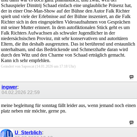
Schauspieler Dimitrij Schaad einfach eine unglaubliche Präsenz hat,
der in einer One-Man-Show auf der Bühne den Autor Falk Richter
spielt und viele der Erlebnisse auf der Bühne inszeniert, an die Falk
Richter sich in den eingespielten Videoaufnahmen von Gesprächen
mit seiner Mutter erinnert. In dem autofiktionalen Stück geht es um
Falk Richters Aufwachsen als schwuler Jugendlicher in der
niedersächsischen Provinz, mit sehr konservativen und autoritären
Eltern, die ihn deshalb ausgrenzten. Das ist berührend und erstaunlich
unterhaltsam, und das Bedrückende und Schmerzhafte daran wird
durch den Witz und den Charme von Schaad erträglich gemacht.
Kann ich sehr empfehlen.
Geändert von Saposcat (14.01.2026 um
17:18
Uhr)
ingwer
:
04.02.2026
22:59
meine begleitung für sonntag fällt leider aus, wenn jemand noch einen
platz neben mir möchte, gerne pn.
U_Sterblich
: