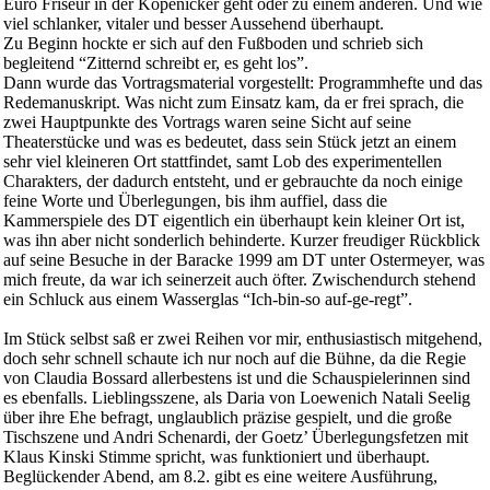
Euro Friseur in der Köpenicker geht oder zu einem anderen. Und wie
viel schlanker, vitaler und besser Aussehend überhaupt.
Zu Beginn hockte er sich auf den Fußboden und schrieb sich
begleitend “Zitternd schreibt er, es geht los”.
Dann wurde das Vortragsmaterial vorgestellt: Programmhefte und das
Redemanuskript. Was nicht zum Einsatz kam, da er frei sprach, die
zwei Hauptpunkte des Vortrags waren seine Sicht auf seine
Theaterstücke und was es bedeutet, dass sein Stück jetzt an einem
sehr viel kleineren Ort stattfindet, samt Lob des experimentellen
Charakters, der dadurch entsteht, und er gebrauchte da noch einige
feine Worte und Überlegungen, bis ihm auffiel, dass die
Kammerspiele des DT eigentlich ein überhaupt kein kleiner Ort ist,
was ihn aber nicht sonderlich behinderte. Kurzer freudiger Rückblick
auf seine Besuche in der Baracke 1999 am DT unter Ostermeyer, was
mich freute, da war ich seinerzeit auch öfter. Zwischendurch stehend
ein Schluck aus einem Wasserglas “Ich-bin-so auf-ge-regt”.
Im Stück selbst saß er zwei Reihen vor mir, enthusiastisch mitgehend,
doch sehr schnell schaute ich nur noch auf die Bühne, da die Regie
von Claudia Bossard allerbestens ist und die Schauspielerinnen sind
es ebenfalls. Lieblingsszene, als Daria von Loewenich Natali Seelig
über ihre Ehe befragt, unglaublich präzise gespielt, und die große
Tischszene und Andri Schenardi, der Goetz’ Überlegungsfetzen mit
Klaus Kinski Stimme spricht, was funktioniert und überhaupt.
Beglückender Abend, am 8.2. gibt es eine weitere Ausführung,