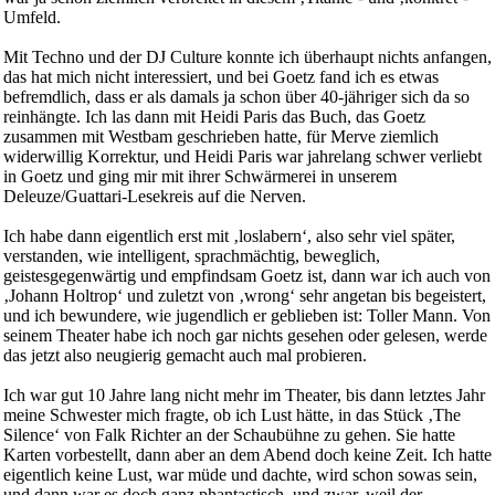
Umfeld.
Mit Techno und der DJ Culture konnte ich überhaupt nichts anfangen,
das hat mich nicht interessiert, und bei Goetz fand ich es etwas
befremdlich, dass er als damals ja schon über 40-jähriger sich da so
reinhängte. Ich las dann mit Heidi Paris das Buch, das Goetz
zusammen mit Westbam geschrieben hatte, für Merve ziemlich
widerwillig Korrektur, und Heidi Paris war jahrelang schwer verliebt
in Goetz und ging mir mit ihrer Schwärmerei in unserem
Deleuze/Guattari-Lesekreis auf die Nerven.
Ich habe dann eigentlich erst mit ‚loslabern‘, also sehr viel später,
verstanden, wie intelligent, sprachmächtig, beweglich,
geistesgegenwärtig und empfindsam Goetz ist, dann war ich auch von
‚Johann Holtrop‘ und zuletzt von ‚wrong‘ sehr angetan bis begeistert,
und ich bewundere, wie jugendlich er geblieben ist: Toller Mann. Von
seinem Theater habe ich noch gar nichts gesehen oder gelesen, werde
das jetzt also neugierig gemacht auch mal probieren.
Ich war gut 10 Jahre lang nicht mehr im Theater, bis dann letztes Jahr
meine Schwester mich fragte, ob ich Lust hätte, in das Stück ‚The
Silence‘ von Falk Richter an der Schaubühne zu gehen. Sie hatte
Karten vorbestellt, dann aber an dem Abend doch keine Zeit. Ich hatte
eigentlich keine Lust, war müde und dachte, wird schon sowas sein,
und dann war es doch ganz phantastisch, und zwar, weil der