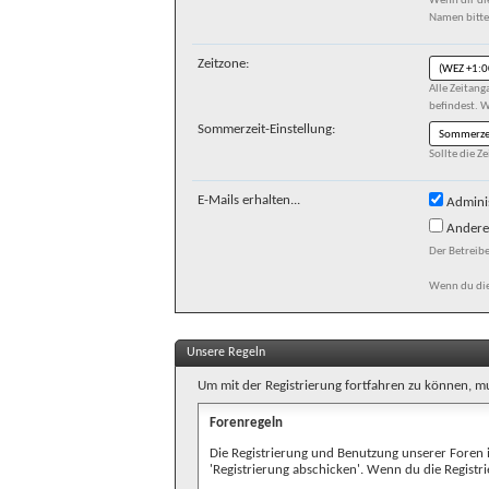
Wenn dir di
Namen bitte 
Zeitzone:
Alle Zeitan
befindest. W
Sommerzeit-Einstellung:
Sollte die Z
E-Mails erhalten...
Adminis
Andere 
Der Betreib
Wenn du dies
Unsere Regeln
Um mit der Registrierung fortfahren zu können, mu
Forenregeln
Die Registrierung und Benutzung unserer Foren 
'Registrierung abschicken'. Wenn du die Regist