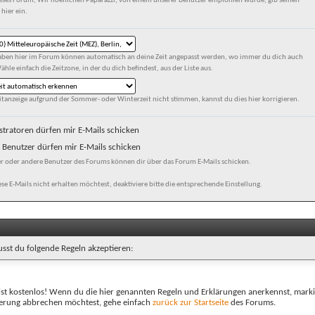
eses Forum, Wir hoeflichen Paparazzi, von einem unserer Benutzer empfohlen wurde, gib seinen
hier ein.
gaben hier im Forum können automatisch an deine Zeit angepasst werden, wo immer du dich auch
ähle einfach die Zeitzone, in der du dich befindest, aus der Liste aus.
eitanzeige aufgrund der Sommer- oder Winterzeit nicht stimmen, kannst du dies hier korrigieren.
tratoren dürfen mir E-Mails schicken
Benutzer dürfen mir E-Mails schicken
er oder andere Benutzer des Forums können dir über das Forum E-Mails schicken.
e E-Mails nicht erhalten möchtest, deaktiviere bitte die entsprechende Einstellung.
sst du folgende Regeln akzeptieren:
ist kostenlos! Wenn du die hier genannten Regeln und Erklärungen anerkennst, marki
rierung abbrechen möchtest, gehe einfach
zurück zur Startseite
des Forums.