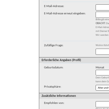
E-Mail-Adresse:
E-Mail-Adresse erneut eingeben:
Bitte gib ein
OBACHT:
Da
E-Mail-Adres
mit Deiner E
Wir werden D
Zufällige Frage:
Wohin führt
Erforderliche Angaben (Profil)
Geburtsdatum:
Monat
Dein Geburt
kann dein G
Privatsphäre:
Zusätzliche Informationen
Empfohlen von: