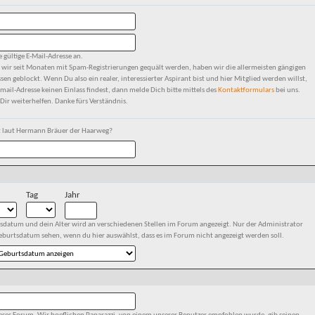
e gültige E-Mail-Adresse an.
 wir seit Monaten mit Spam-Registrierungen gequält werden, haben wir die allermeisten gängigen
sen geblockt. Wenn Du also ein realer, interessierter Aspirant bist und hier Mitglied werden willst,
mail-Adresse keinen Einlass findest, dann melde Dich bitte mittels des
Kontaktformulars
bei uns.
ir weiterhelfen. Danke fürs Verständnis.
 laut Hermann Bräuer der Haarweg?
Tag
Jahr
sdatum und dein Alter wird an verschiedenen Stellen im Forum angezeigt. Nur der Administrator
eburtsdatum sehen, wenn du hier auswählst, dass es im Forum nicht angezeigt werden soll.