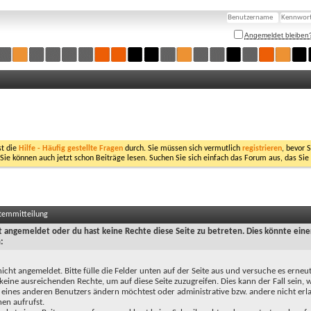
Angemeldet bleiben
st die
Hilfe - Häufig gestellte Fragen
durch. Sie müssen sich vermutlich
registrieren
, bevor 
 Sie können auch jetzt schon Beiträge lesen. Suchen Sie sich einfach das Forum aus, das Sie
stemmitteilung
ht angemeldet oder du hast keine Rechte diese Seite zu betreten. Dies könnte eine
:
nicht angemeldet. Bitte fülle die Felder unten auf der Seite aus und versuche es erneut
keine ausreichenden Rechte, um auf diese Seite zuzugreifen. Dies kann der Fall sein,
 eines anderen Benutzers ändern möchtest oder administrative bzw. andere nicht erl
en aufrufst.