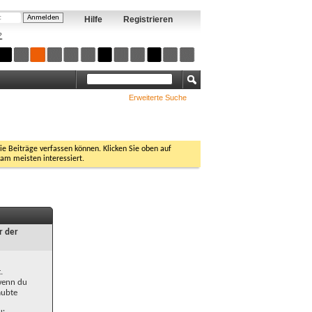
Hilfe
Registrieren
?
Erweiterte Suche
Sie Beiträge verfassen können. Klicken Sie oben auf
 am meisten interessiert.
r der
.
 wenn du
aubte