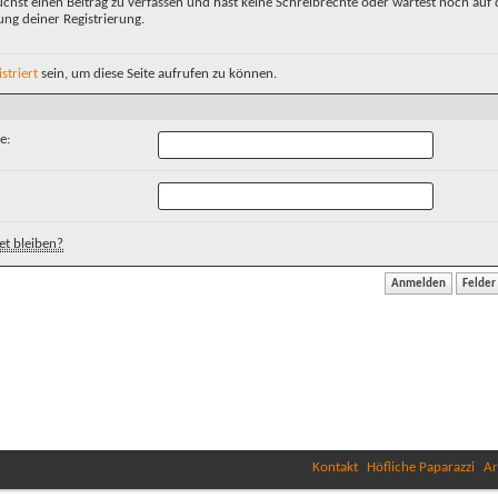
chst einen Beitrag zu verfassen und hast keine Schreibrechte oder wartest noch auf 
ung deiner Registrierung.
istriert
sein, um diese Seite aufrufen zu können.
e:
t bleiben?
Kontakt
Höfliche Paparazzi
Ar