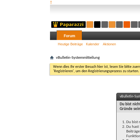
†
Forum
Heutige Beiträge
Kalender
Aktionen
vBulletin-Systemmitteilung
Wenn dies Ihr erster Besuch hier ist, lesen Sie bitte zuer
'Registrieren', um den Registrierungsprozess zu starten.
vBulletin-Sy
Du bist nic
Gründe sein
Du bist 
Du hast 
Beiträge
Funktion