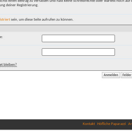
chst einen Beitrag zu verfassen und hast keine Schreibrechte oder wartest noch auf 
ung deiner Registrierung.
istriert
sein, um diese Seite aufrufen zu können.
e:
t bleiben?
Kontakt
Höfliche Paparazzi
Ar