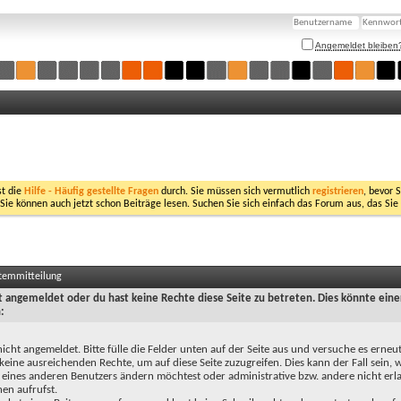
Angemeldet bleiben
st die
Hilfe - Häufig gestellte Fragen
durch. Sie müssen sich vermutlich
registrieren
, bevor 
 Sie können auch jetzt schon Beiträge lesen. Suchen Sie sich einfach das Forum aus, das Sie
stemmitteilung
ht angemeldet oder du hast keine Rechte diese Seite zu betreten. Dies könnte eine
:
nicht angemeldet. Bitte fülle die Felder unten auf der Seite aus und versuche es erneut
keine ausreichenden Rechte, um auf diese Seite zuzugreifen. Dies kann der Fall sein,
 eines anderen Benutzers ändern möchtest oder administrative bzw. andere nicht erl
en aufrufst.