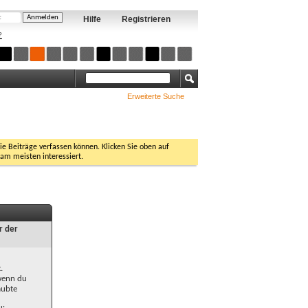
Hilfe
Registrieren
?
Erweiterte Suche
Sie Beiträge verfassen können. Klicken Sie oben auf
 am meisten interessiert.
r der
.
 wenn du
aubte