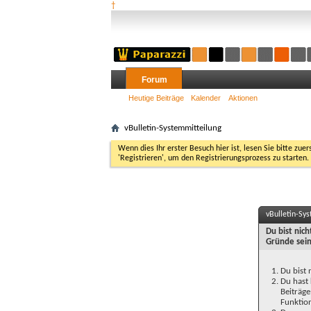
†
Forum
Heutige Beiträge
Kalender
Aktionen
vBulletin-Systemmitteilung
Wenn dies Ihr erster Besuch hier ist, lesen Sie bitte zuer
'Registrieren', um den Registrierungsprozess zu starten.
vBulletin-Sy
Du bist nic
Gründe sein
Du bist 
Du hast 
Beiträge
Funktion