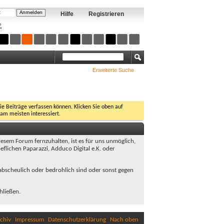
Hilfe
Registrieren
?
Erweiterte Suche
Sie Beiträge verfassen können. Klicken Sie oben auf
 am meisten interessiert.
sem Forum fernzuhalten, ist es für uns unmöglich,
flichen Paparazzi, Adduco Digital e.K. oder
, abscheulich oder bedrohlich sind oder sonst gegen
hließen.
chiv
Impressum
Datenschutzerklärung
Nach oben