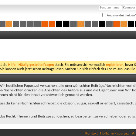
Angemeldet bleiben
st die
Hilfe - Häufig gestellte Fragen
durch. Sie müssen sich vermutlich
registrieren
, bevor 
 Sie können auch jetzt schon Beiträge lesen. Suchen Sie sich einfach das Forum aus, das Sie
r hoeflichen Paparazzi versuchen, alle unerwünschten Beiträge/Nachrichten von die
äge/Nachrichten drücken die Ansichten des Autors aus und die Eigentümer von Wir hoe
 können nicht für den Inhalt verantwortlich gemacht werden.
s du keine Nachrichten schreibst, die obszön, vulgär, sexuell orientiert, rassistisch
as Recht, Themen und Beiträge zu löschen, zu bearbeiten, zu verschieben oder zu sc
Kontakt
Höfliche Paparazzi
Ar