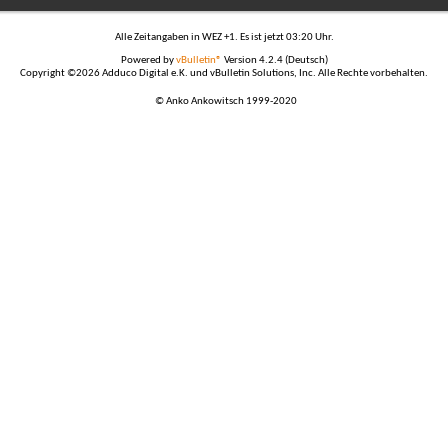
Alle Zeitangaben in WEZ +1. Es ist jetzt
03:20
Uhr.
Powered by
vBulletin®
Version 4.2.4 (Deutsch)
Copyright ©2026 Adduco Digital e.K. und vBulletin Solutions, Inc. Alle Rechte vorbehalten.
© Anko Ankowitsch 1999-2020