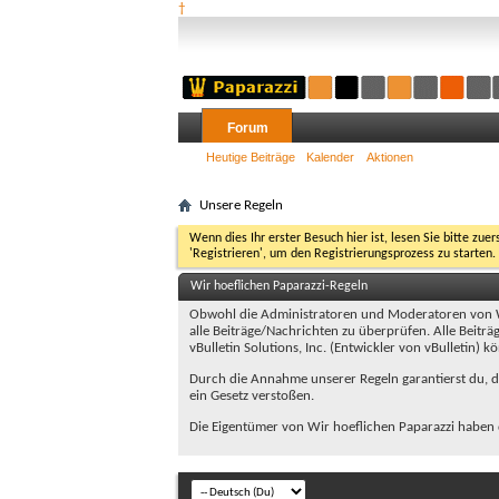
†
Forum
Heutige Beiträge
Kalender
Aktionen
Unsere Regeln
Wenn dies Ihr erster Besuch hier ist, lesen Sie bitte zuer
'Registrieren', um den Registrierungsprozess zu starten.
Wir hoeflichen Paparazzi-Regeln
Obwohl die Administratoren und Moderatoren von Wi
alle Beiträge/Nachrichten zu überprüfen. Alle Beitr
vBulletin Solutions, Inc. (Entwickler von vBulletin)
Durch die Annahme unserer Regeln garantierst du, das
ein Gesetz verstoßen.
Die Eigentümer von Wir hoeflichen Paparazzi haben d